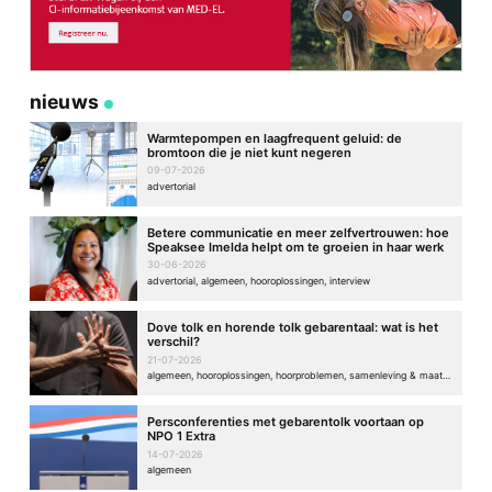
nieuws
Warmtepompen en laagfrequent geluid: de
bromtoon die je niet kunt negeren
09-07-2026
advertorial
Betere communicatie en meer zelfvertrouwen: hoe
Speaksee Imelda helpt om te groeien in haar werk
30-06-2026
advertorial, algemeen, hooroplossingen, interview
Dove tolk en horende tolk gebarentaal: wat is het
verschil?
21-07-2026
algemeen, hooroplossingen, hoorproblemen, samenleving & maatschappij
Persconferenties met gebarentolk voortaan op
NPO 1 Extra
14-07-2026
algemeen