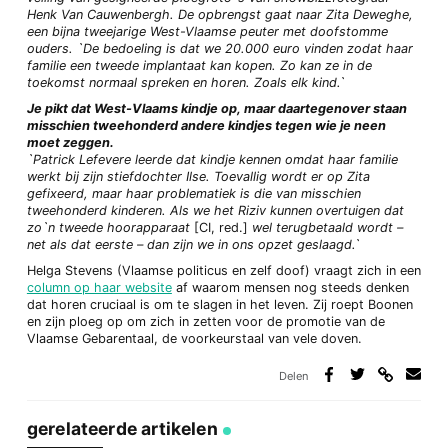
Henk Van Cauwenbergh. De opbrengst gaat naar Zita Deweghe,
een bijna tweejarige West-Vlaamse peuter met doofstomme
ouders. `De bedoeling is dat we 20.000 euro vinden zodat haar
familie een tweede implantaat kan kopen. Zo kan ze in de
toekomst normaal spreken en horen. Zoals elk kind.`
Je pikt dat West-Vlaams kindje op, maar daartegenover staan
misschien tweehonderd andere kindjes tegen wie je neen
moet zeggen.
`Patrick Lefevere leerde dat kindje kennen omdat haar familie
werkt bij zijn stiefdochter Ilse. Toevallig wordt er op Zita
gefixeerd, maar haar problematiek is die van misschien
tweehonderd kinderen. Als we het Riziv kunnen overtuigen dat
zo`n tweede hoorapparaat
[CI, red.]
wel terugbetaald wordt –
net als dat eerste – dan zijn we in ons opzet geslaagd.`
Helga Stevens (Vlaamse politicus en zelf doof) vraagt zich in een
column op haar website
af waarom mensen nog steeds denken
dat horen cruciaal is om te slagen in het leven. Zij roept Boonen
en zijn ploeg op om zich in zetten voor de promotie van de
Vlaamse Gebarentaal, de voorkeurstaal van vele doven.
Delen
Deel
Deel
Deel
Deel
via
op
op
via
link
Facebook
Twitter
e-
gerelateerde artikelen
mail