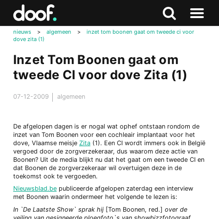
in
Doof.nl
Zoeken
Terug
Zoeken
Naar
naar
nieuws
>
algemeen
>
inzet tom boonen gaat om tweede ci voor
menu
dove zita (1)
boven
Inzet Tom Boonen gaat om
tweede CI voor dove Zita (1)
07-12-2009
algemeen
De afgelopen dagen is er nogal wat ophef ontstaan rondom de
inzet van Tom Boonen voor een cochleair implantaat voor het
dove, Vlaamse meisje
Zita
(1). Een CI wordt immers ook in België
vergoed door de zorgverzekeraar, dus waarom deze actie van
Boonen? Uit de media blijkt nu dat het gaat om een tweede CI en
dat Boonen de zorgverzekeraar wil overtuigen deze in de
toekomst ook te vergoeden.
Nieuwsblad.be
publiceerde afgelopen zaterdag een interview
met Boonen waarin ondermeer het volgende te lezen is:
In `De Laatste Show` sprak hij
[Tom Boonen, red.]
over de
veiling van gesigneerde ploegfoto`s van showbizzfotograaf