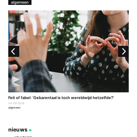
algemeen
a
Feit of fabel: ‘Gebarentaal is toch wereldwijd hetzelfde?’
P
04-08-2026
2
algemeen
a
nieuws