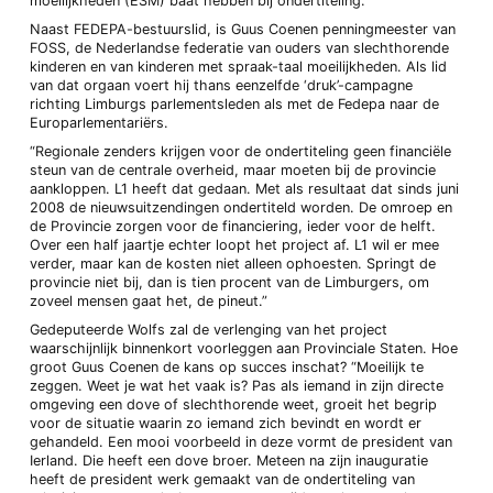
moeilijkheden (ESM) baat hebben bij ondertiteling.”
Naast FEDEPA-bestuurslid, is Guus Coenen penningmeester van
FOSS, de Nederlandse federatie van ouders van slechthorende
kinderen en van kinderen met spraak-taal moeilijkheden. Als lid
van dat orgaan voert hij thans eenzelfde ‘druk’-campagne
richting Limburgs parlementsleden als met de Fedepa naar de
Europarlementariërs.
“Regionale zenders krijgen voor de ondertiteling geen financiële
steun van de centrale overheid, maar moeten bij de provincie
aankloppen. L1 heeft dat gedaan. Met als resultaat dat sinds juni
2008 de nieuwsuitzendingen ondertiteld worden. De omroep en
de Provincie zorgen voor de financiering, ieder voor de helft.
Over een half jaartje echter loopt het project af. L1 wil er mee
verder, maar kan de kosten niet alleen ophoesten. Springt de
provincie niet bij, dan is tien procent van de Limburgers, om
zoveel mensen gaat het, de pineut.”
Gedeputeerde Wolfs zal de verlenging van het project
waarschijnlijk binnenkort voorleggen aan Provinciale Staten. Hoe
groot Guus Coenen de kans op succes inschat? “Moeilijk te
zeggen. Weet je wat het vaak is? Pas als iemand in zijn directe
omgeving een dove of slechthorende weet, groeit het begrip
voor de situatie waarin zo iemand zich bevindt en wordt er
gehandeld. Een mooi voorbeeld in deze vormt de president van
Ierland. Die heeft een dove broer. Meteen na zijn inauguratie
heeft de president werk gemaakt van de ondertiteling van