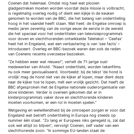
Coenen dat helemaal. Omdat nog heel wat plooien
gladgestreken moeten worden voordat deze missie is volbracht,
is regelmatig overleg nodig of dient een kijkje in de keuken
genomen te worden van de BBC, die het belang van ondertiteling
hoog in het vaandel heeft staan. Wat heet: de Engelse omroep is
medio jaren zeventig van de vorige eeuw de eerste in de wereld
die het speciaal voor het ondertitelen van televisieprogramma’s
voor doven en slechthorenden ontwikkelde Teletekst – ‘Ceefax’
heet het in Engeland, wat een verbastering is van ‘see facts’ –
introduceert. Overleg en BBC-bezoek waren dan ook de reden
van Coenens recente overzeese bezoeken.
“Ze hebben weer wat nieuws!”, vertelt de 71-jarige oud-
medewerker van Ahold. “Naast ondertiteld, worden tekenfilms
nu ook meer gevisualiseerd. Voorbeeld: bij de tekst ‘de hond is
vrolijk’ mag de hond niet van de kijker af lopen, maar dient deze
naar de kijker toe te lopen, mét een vrolijk gezicht. Dat heeft de
BBC afgesproken met de Engelse nationale ouderorganisatie van
dove kinderen. Verder is overeen gekomen dat er in
kinderprogramma’s vaker dove en slechthorende kinderen
moeten voorkomen, er een rol in moeten spelen.”
Wetgeving en welwillendheid bij de omroepen zorgen er voor dat
Engeland wat betreft ondertiteling in Europa nog steeds op
nummer één staat. “Zo lang er Europees niks geregeld is, zal dat
ook wel altijd zo blijven”, vervolgt Coenen, zelf vader van een
slechthorende zoon. “In sommige EU-landen staat de