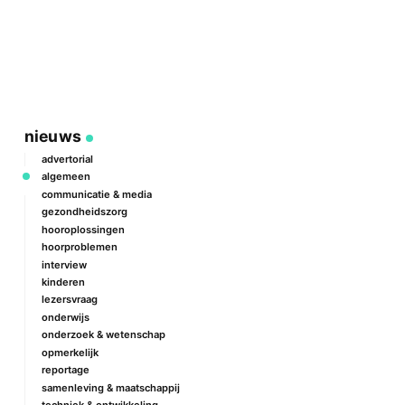
P
2
a
nieuws
advertorial
algemeen
communicatie & media
gezondheidszorg
hooroplossingen
hoorproblemen
interview
kinderen
lezersvraag
onderwijs
onderzoek & wetenschap
opmerkelijk
reportage
samenleving & maatschappij