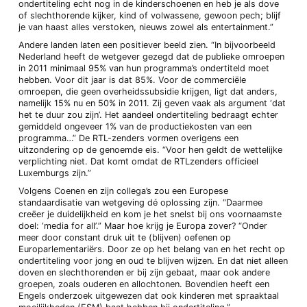
ondertiteling echt nog in de kinderschoenen en heb je als dove
of slechthorende kijker, kind of volwassene, gewoon pech; blijf
je van haast alles verstoken, nieuws zowel als entertainment.”
Andere landen laten een positiever beeld zien. “In bijvoorbeeld
Nederland heeft de wetgever gezegd dat de publieke omroepen
in 2011 minimaal 95% van hun programma’s ondertiteld moet
hebben. Voor dit jaar is dat 85%. Voor de commerciële
omroepen, die geen overheidssubsidie krijgen, ligt dat anders,
namelijk 15% nu en 50% in 2011. Zij geven vaak als argument ‘dat
het te duur zou zijn’. Het aandeel ondertiteling bedraagt echter
gemiddeld ongeveer 1% van de productiekosten van een
programma…” De RTL-zenders vormen overigens een
uitzondering op de genoemde eis. “Voor hen geldt de wettelijke
verplichting niet. Dat komt omdat de RTLzenders officieel
Luxemburgs zijn.”
Volgens Coenen en zijn collega’s zou een Europese
standaardisatie van wetgeving dé oplossing zijn. “Daarmee
creëer je duidelijkheid en kom je het snelst bij ons voornaamste
doel: ‘media for all’.” Maar hoe krijg je Europa zover? “Onder
meer door constant druk uit te (blijven) oefenen op
Europarlementariërs. Door ze op het belang van en het recht op
ondertiteling voor jong en oud te blijven wijzen. En dat niet alleen
doven en slechthorenden er bij zijn gebaat, maar ook andere
groepen, zoals ouderen en allochtonen. Bovendien heeft een
Engels onderzoek uitgewezen dat ook kinderen met spraaktaal