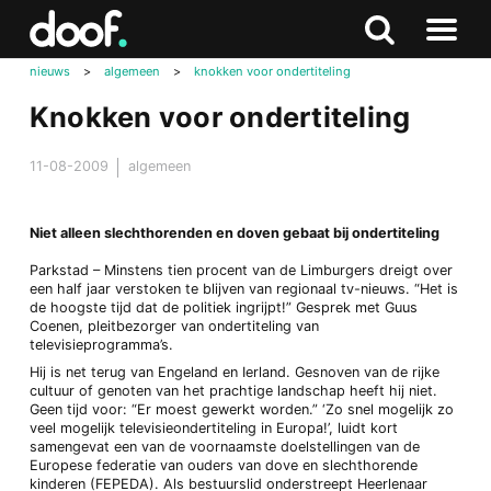
in
Doof.nl
Zoeken
Terug
Zoeken
Naar
naar
nieuws
>
algemeen
>
knokken voor ondertiteling
menu
boven
Knokken voor ondertiteling
11-08-2009
algemeen
Niet alleen slechthorenden en doven gebaat bij ondertiteling
Parkstad – Minstens tien procent van de Limburgers dreigt over
een half jaar verstoken te blijven van regionaal tv-nieuws. “Het is
de hoogste tijd dat de politiek ingrijpt!” Gesprek met Guus
Coenen, pleitbezorger van ondertiteling van
televisieprogramma’s.
Hij is net terug van Engeland en Ierland. Gesnoven van de rijke
cultuur of genoten van het prachtige landschap heeft hij niet.
Geen tijd voor: “Er moest gewerkt worden.” ‘Zo snel mogelijk zo
veel mogelijk televisieondertiteling in Europa!’, luidt kort
samengevat een van de voornaamste doelstellingen van de
Europese federatie van ouders van dove en slechthorende
kinderen (FEPEDA). Als bestuurslid onderstreept Heerlenaar