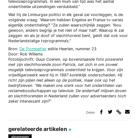
televisieprogramma’s. In een mum van tijd was het aantal
ondertitelde uitzendingen verdubbeld.”
Wat hij de Limburgse politici in elk geval zal voorleggen, is de
volgende vraag: ‘Waarom hebben Engelse en Franse tv-series
eigenlijk ondertiteling?’ “Ze zullen waarschijnlijk zeggen: ‘Nou
gewoon, anders begrijp je het niet of maar half’. Waarop ik zal
zeggen: en als je doof of slechthorend bent, geldt dat ook voor
Nederlandstalige tvprogramma’s.”
Bron:
De Trompetter
editie Heerlen, nummer 23
Door: Rob Willems
Fotobijschrift:
Guus Coenen, op bovenstaande foto poserend
met zijn slechthorende zoon Patrick, zet zich in om zoveel
mogelijk televisieprogramma’s ondertiteld te krijgen. Voor zijn
vrijwilligerswerk werd hij in 1997 koninklijk onderscheiden. Hij
richt zijn pijlen niet alleen op de politiek, maar ook op het
bedrijfsleven. “We maken ons sterk voor het ondertitelen van
reclameboodschappen op televisie. De anderhalf miljoen doven
en slechthorenden in Nederland zullen voor adverteerders toch
zeker interessant zijn?”
Delen
Deel
Deel
Deel
Deel
via
op
op
via
link
Facebook
Twitter
e-
gerelateerde artikelen
mail
algemeen