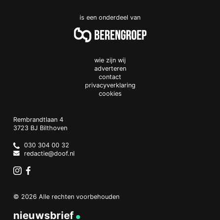
is een onderdeel van
wie zijn wij
adverteren
contact
privacyverklaring
cookies
Doof.nl
work
Rembrandtlaan 4
3723 BJ
Bilthoven
The
Netherlands
030 304 00 32
redactie@doof.nl
Instagram
Facebook
© 2026 Alle rechten voorbehouden
nieuwsbrief