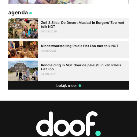
agenda
Zoë & Silos: De Desert Musical in Burgers’ Zoo met
tolk NGT
08-08-2026
Kindervoorstelling Paleis Het Loo met tolk NGT
13-08-2026
Rondleiding in NGT door de paleistuin van Paleis
Het Loo
14-08-2026
bekijk meer