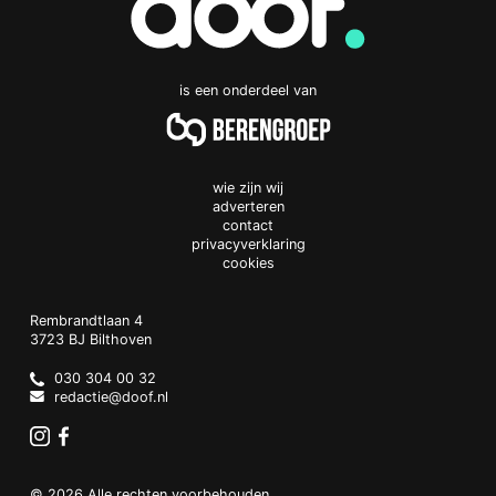
is een onderdeel van
wie zijn wij
adverteren
contact
privacyverklaring
cookies
Doof.nl
work
Rembrandtlaan 4
3723 BJ
Bilthoven
The
Netherlands
030 304 00 32
redactie@doof.nl
Instagram
Facebook
© 2026 Alle rechten voorbehouden