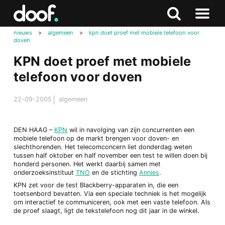
in
Doof.nl
Zoeken
Terug
Zoeken
Naar
naar
nieuws
>
algemeen
>
kpn doet proef met mobiele telefoon voor
menu
doven
boven
KPN doet proef met mobiele
telefoon voor doven
22-09-2005
algemeen
DEN HAAG –
KPN
wil in navolging van zijn concurrenten een
mobiele telefoon op de markt brengen voor doven- en
slechthorenden. Het telecomconcern liet donderdag weten
tussen half oktober en half november een test te willen doen bij
honderd personen. Het werkt daarbij samen met
onderzoeksinstituut
TNO
en de stichting
Annies
.
KPN zet voor de test Blackberry-apparaten in, die een
toetsenbord bevatten. Via een speciale techniek is het mogelijk
om interactief te communiceren, ook met een vaste telefoon. Als
de proef slaagt, ligt de tekstelefoon nog dit jaar in de winkel.