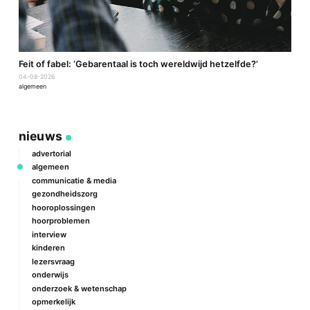
a
Feit of fabel: ‘Gebarentaal is toch wereldwijd hetzelfde?’
P
04-08-2026
2
algemeen
a
nieuws
advertorial
algemeen
communicatie & media
gezondheidszorg
hooroplossingen
hoorproblemen
interview
kinderen
lezersvraag
onderwijs
onderzoek & wetenschap
opmerkelijk