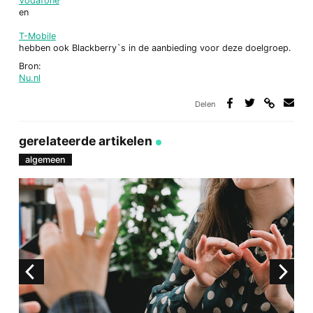
Vodafone
en
T-Mobile
hebben ook Blackberry`s in de aanbieding voor deze doelgroep.
Bron:
Nu.nl
Delen
Deel
Deel
Deel
Deel
via
op
op
via
link
Facebook
Twitter
e-
gerelateerde artikelen
mail
algemeen