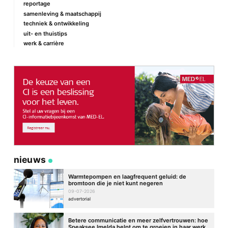
reportage
samenleving & maatschappij
techniek & ontwikkeling
uit- en thuistips
werk & carrière
nieuws
Warmtepompen en laagfrequent geluid: de
bromtoon die je niet kunt negeren
09-07-2026
advertorial
Betere communicatie en meer zelfvertrouwen: hoe
Speaksee Imelda helpt om te groeien in haar werk