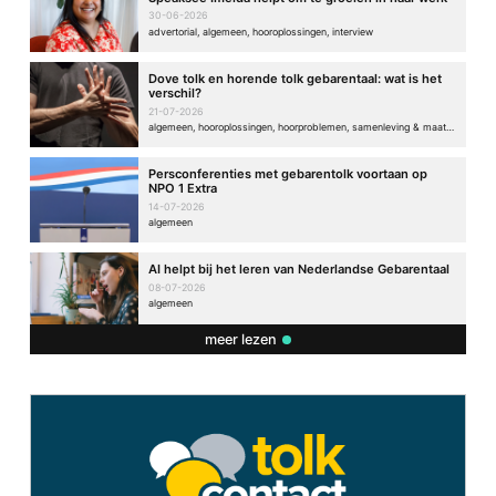
30-06-2026
advertorial, algemeen, hooroplossingen, interview
Dove tolk en horende tolk gebarentaal: wat is het
verschil?
21-07-2026
algemeen, hooroplossingen, hoorproblemen, samenleving & maatschappij
Persconferenties met gebarentolk voortaan op
NPO 1 Extra
14-07-2026
algemeen
AI helpt bij het leren van Nederlandse Gebarentaal
08-07-2026
algemeen
meer lezen