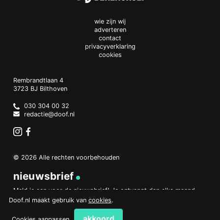
wie zijn wij
adverteren
contact
privacyverklaring
cookies
Doof.nl
work
Rembrandtlaan 4
3723 BJ
Bilthoven
The
Netherlands
030 304 00 32
redactie@doof.nl
Instagram
Facebook
© 2026 Alle rechten voorbehouden
nieuwsbrief
Meld je aan voor de nieuwsbrief! Je ontvangt dan elke maand
een overzicht van het belangrijkste nieuws.
Doof.nl maakt gebruik van
cookies
.
aanmelden
akkoord
Cookies aanpassen