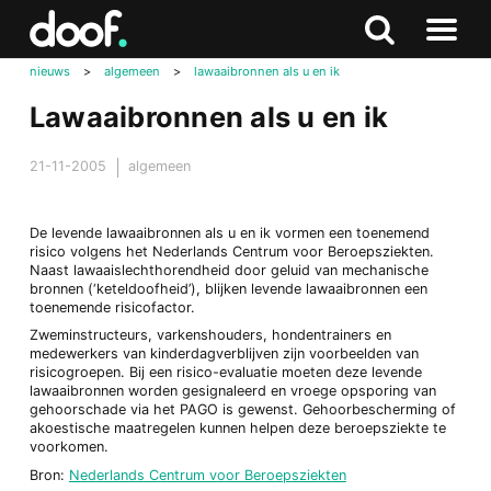
in
Doof.nl
Zoeken
Terug
Zoeken
Naar
naar
nieuws
>
algemeen
>
lawaaibronnen als u en ik
menu
boven
Lawaaibronnen als u en ik
21-11-2005
algemeen
De levende lawaaibronnen als u en ik vormen een toenemend
risico volgens het Nederlands Centrum voor Beroepsziekten.
Naast lawaaislechthorendheid door geluid van mechanische
bronnen (‘keteldoofheid’), blijken levende lawaaibronnen een
toenemende risicofactor.
Zweminstructeurs, varkenshouders, hondentrainers en
medewerkers van kinderdagverblijven zijn voorbeelden van
risicogroepen. Bij een risico-evaluatie moeten deze levende
lawaaibronnen worden gesignaleerd en vroege opsporing van
gehoorschade via het PAGO is gewenst. Gehoorbescherming of
akoestische maatregelen kunnen helpen deze beroepsziekte te
voorkomen.
Bron:
Nederlands Centrum voor Beroepsziekten