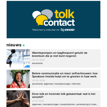
nieuws
Warmtepompen en laagfrequent geluid: de
bromtoon die je niet kunt negeren
09-07-2026
advertorial
Betere communicatie en meer zelfvertrouwen: hoe
Speaksee Imelda helpt om te groeien in haar werk
30-06-2026
advertorial, algemeen, hooroplossingen, interview
Dove tolk en horende tolk gebarentaal: wat is het
verschil?
21-07-2026
algemeen, hooroplossingen, hoorproblemen, samenleving & maatschappij