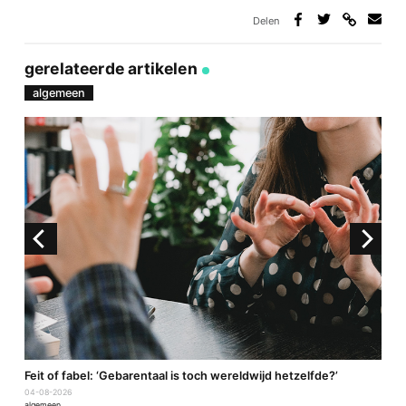
Delen
Deel
Deel
Deel
Deel
via
op
op
via
link
Facebook
Twitter
e-
gerelateerde artikelen
mail
algemeen
a
Feit of fabel: ‘Gebarentaal is toch wereldwijd hetzelfde?’
P
04-08-2026
2
algemeen