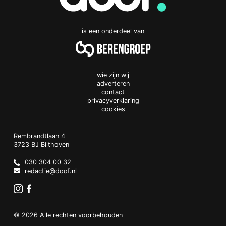
is een onderdeel van
wie zijn wij
adverteren
contact
privacyverklaring
cookies
Doof.nl
work
Rembrandtlaan 4
3723 BJ
Bilthoven
The
Netherlands
030 304 00 32
redactie@doof.nl
Instagram
Facebook
© 2026 Alle rechten voorbehouden