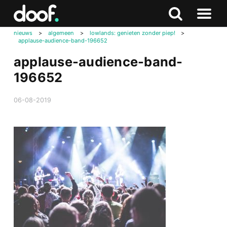
in
Doof.nl
Zoeken
Terug
Zoeken
Naar
naar
nieuws
>
algemeen
>
lowlands: genieten zonder piep!
>
menu
applause-audience-band-196652
boven
applause-audience-band-
196652
06-08-2019