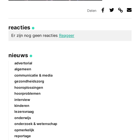
Delen
Deel
Deel
Deel
Deel
via
op
op
via
link
Facebook
Twitter
e-
reacties
mail
Er zijn nog geen reacties
Reageer
geef een reactie
nieuws
Je e-mailadres wordt niet gepubliceerd.
Vereiste velden zijn
gemarkeerd met
*
advertorial
algemeen
Reactie
*
communicatie & media
gezondheidszorg
hooroplossingen
hoorproblemen
interview
kinderen
lezersvraag
onderwijs
onderzoek & wetenschap
Naam
*
opmerkelijk
reportage