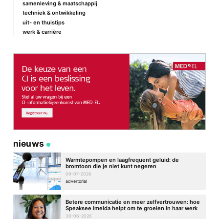
samenleving & maatschappij
techniek & ontwikkeling
E-mail
*
uit- en thuistips
werk & carrière
Site
nieuws
Warmtepompen en laagfrequent geluid: de
bromtoon die je niet kunt negeren
09-07-2026
advertorial
Betere communicatie en meer zelfvertrouwen: hoe
Speaksee Imelda helpt om te groeien in haar werk
30-06-2026