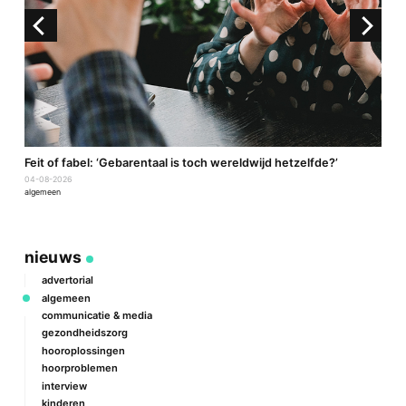
a
Feit of fabel: ‘Gebarentaal is toch wereldwijd hetzelfde?’
P
04-08-2026
2
algemeen
a
nieuws
advertorial
algemeen
communicatie & media
gezondheidszorg
hooroplossingen
hoorproblemen
interview
kinderen