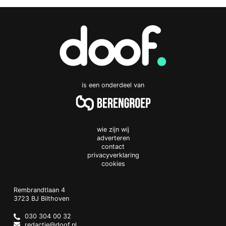
is een onderdeel van
wie zijn wij
adverteren
contact
privacyverklaring
cookies
Doof.nl
work
Rembrandtlaan 4
3723 BJ
Bilthoven
The
Netherlands
030 304 00 32
redactie@doof.nl