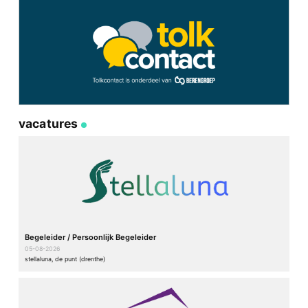
vacatures
Begeleider / Persoonlijk Begeleider
05-08-2026
stellaluna, de punt (drenthe)