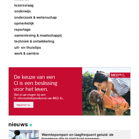
lezersvraag
onderwijs
onderzoek & wetenschap
opmerkelijk
reportage
samenleving & maatschappij
techniek & ontwikkeling
uit- en thuistips
werk & carrière
nieuws
Warmtepompen en laagfrequent geluid: de
bromtoon die je niet kunt negeren