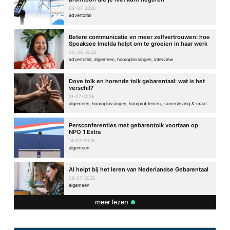
09-07-2026
advertorial
Betere communicatie en meer zelfvertrouwen: hoe
Speaksee Imelda helpt om te groeien in haar werk
30-06-2026
advertorial, algemeen, hooroplossingen, interview
Dove tolk en horende tolk gebarentaal: wat is het
verschil?
21-07-2026
algemeen, hooroplossingen, hoorproblemen, samenleving & maatschappij
Persconferenties met gebarentolk voortaan op
NPO 1 Extra
14-07-2026
algemeen
AI helpt bij het leren van Nederlandse Gebarentaal
08-07-2026
algemeen
meer lezen