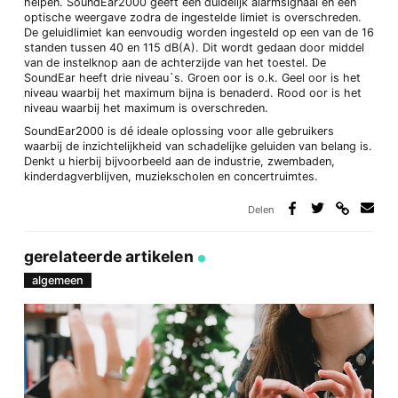
helpen. SoundEar2000 geeft een duidelijk alarmsignaal én een
optische weergave zodra de ingestelde limiet is overschreden.
De geluidlimiet kan eenvoudig worden ingesteld op een van de 16
standen tussen 40 en 115 dB(A). Dit wordt gedaan door middel
van de instelknop aan de achterzijde van het toestel. De
SoundEar heeft drie niveau`s. Groen oor is o.k. Geel oor is het
niveau waarbij het maximum bijna is benaderd. Rood oor is het
niveau waarbij het maximum is overschreden.
SoundEar2000 is dé ideale oplossing voor alle gebruikers
waarbij de inzichtelijkheid van schadelijke geluiden van belang is.
Denkt u hierbij bijvoorbeeld aan de industrie, zwembaden,
kinderdagverblijven, muziekscholen en concertruimtes.
Delen
Deel
Deel
Deel
Deel
via
op
op
via
link
Facebook
Twitter
e-
gerelateerde artikelen
mail
algemeen