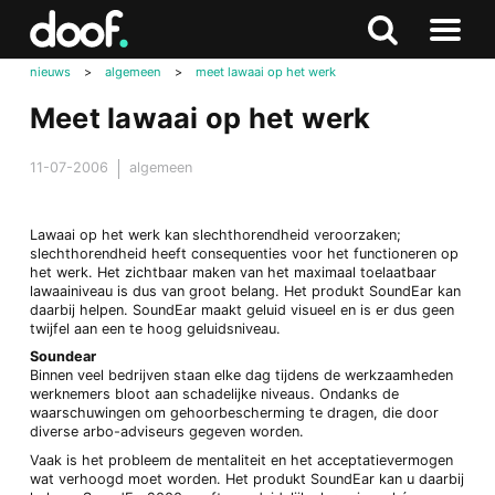
in
Doof.nl
Zoeken
Terug
Zoeken
Naar
naar
nieuws
>
algemeen
>
meet lawaai op het werk
menu
boven
Meet lawaai op het werk
11-07-2006
algemeen
Lawaai op het werk kan slechthorendheid veroorzaken;
slechthorendheid heeft consequenties voor het functioneren op
het werk. Het zichtbaar maken van het maximaal toelaatbaar
lawaainiveau is dus van groot belang. Het produkt SoundEar kan
daarbij helpen. SoundEar maakt geluid visueel en is er dus geen
twijfel aan een te hoog geluidsniveau.
Soundear
Binnen veel bedrijven staan elke dag tijdens de werkzaamheden
werknemers bloot aan schadelijke niveaus. Ondanks de
waarschuwingen om gehoorbescherming te dragen, die door
diverse arbo-adviseurs gegeven worden.
Vaak is het probleem de mentaliteit en het acceptatievermogen
wat verhoogd moet worden. Het produkt SoundEar kan u daarbij