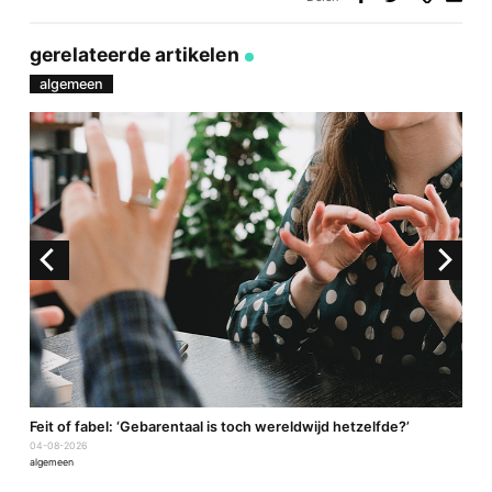
Deel
Deel
Deel
Deel
via
op
op
via
link
Facebook
Twitter
e-
gerelateerde artikelen
mail
algemeen
a
Feit of fabel: ‘Gebarentaal is toch wereldwijd hetzelfde?’
P
04-08-2026
2
algemeen
a