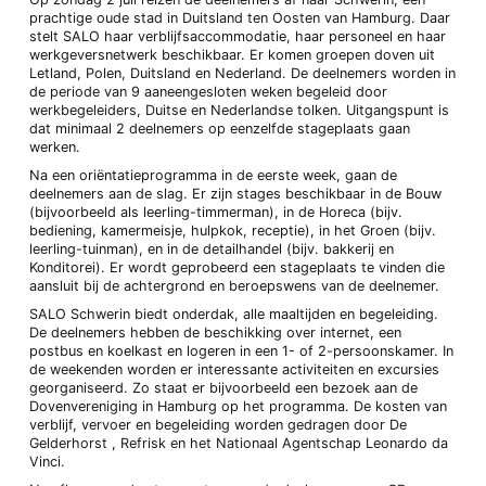
prachtige oude stad in Duitsland ten Oosten van Hamburg. Daar
stelt SALO haar verblijfsaccommodatie, haar personeel en haar
werkgeversnetwerk beschikbaar. Er komen groepen doven uit
Letland, Polen, Duitsland en Nederland. De deelnemers worden in
de periode van 9 aaneengesloten weken begeleid door
werkbegeleiders, Duitse en Nederlandse tolken. Uitgangspunt is
dat minimaal 2 deelnemers op eenzelfde stageplaats gaan
werken.
Na een oriëntatieprogramma in de eerste week, gaan de
deelnemers aan de slag. Er zijn stages beschikbaar in de Bouw
(bijvoorbeeld als leerling-timmerman), in de Horeca (bijv.
bediening, kamermeisje, hulpkok, receptie), in het Groen (bijv.
leerling-tuinman), en in de detailhandel (bijv. bakkerij en
Konditorei). Er wordt geprobeerd een stageplaats te vinden die
aansluit bij de achtergrond en beroepswens van de deelnemer.
SALO Schwerin biedt onderdak, alle maaltijden en begeleiding.
De deelnemers hebben de beschikking over internet, een
postbus en koelkast en logeren in een 1- of 2-persoonskamer. In
de weekenden worden er interessante activiteiten en excursies
georganiseerd. Zo staat er bijvoorbeeld een bezoek aan de
Dovenvereniging in Hamburg op het programma. De kosten van
verblijf, vervoer en begeleiding worden gedragen door De
Gelderhorst , Refrisk en het Nationaal Agentschap Leonardo da
Vinci.