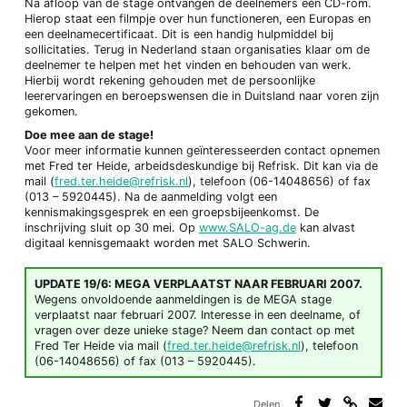
Na afloop van de stage ontvangen de deelnemers een CD-rom.
Hierop staat een filmpje over hun functioneren, een Europas en
een deelnamecertificaat. Dit is een handig hulpmiddel bij
sollicitaties. Terug in Nederland staan organisaties klaar om de
deelnemer te helpen met het vinden en behouden van werk.
Hierbij wordt rekening gehouden met de persoonlijke
leerervaringen en beroepswensen die in Duitsland naar voren zijn
gekomen.
Doe mee aan de stage!
Voor meer informatie kunnen geïnteresseerden contact opnemen
met Fred ter Heide, arbeidsdeskundige bij Refrisk. Dit kan via de
mail (
fred.ter.heide@refrisk.nl
), telefoon (06-14048656) of fax
(013 – 5920445). Na de aanmelding volgt een
kennismakingsgesprek en een groepsbijeenkomst. De
inschrijving sluit op 30 mei. Op
www.SALO-ag.de
kan alvast
digitaal kennisgemaakt worden met SALO Schwerin.
UPDATE 19/6: MEGA VERPLAATST NAAR FEBRUARI 2007.
Wegens onvoldoende aanmeldingen is de MEGA stage
verplaatst naar februari 2007. Interesse in een deelname, of
vragen over deze unieke stage? Neem dan contact op met
Fred Ter Heide via mail (
fred.ter.heide@refrisk.nl
), telefoon
(06-14048656) of fax (013 – 5920445).
Delen