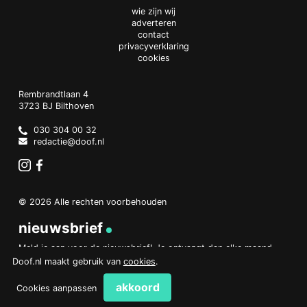
wie zijn wij
adverteren
contact
privacyverklaring
cookies
Doof.nl
work
Rembrandtlaan 4
3723 BJ
Bilthoven
The
Netherlands
030 304 00 32
redactie@doof.nl
Instagram
Facebook
© 2026 Alle rechten voorbehouden
nieuwsbrief
Meld je aan voor de nieuwsbrief! Je ontvangt dan elke maand
een overzicht van het belangrijkste nieuws.
Doof.nl maakt gebruik van
cookies
.
aanmelden
akkoord
Cookies aanpassen
PHP Code Snippets
Powered By :
XYZScripts.com