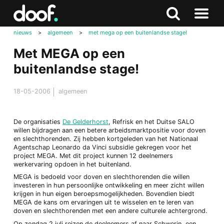
in
Doof.nl
Zoeken
Terug
Zoeken
Naar
naar
nieuws
>
algemeen
>
met mega op een buitenlandse stage!
menu
boven
Met MEGA op een
buitenlandse stage!
18-05-2006
algemeen
De organisaties
De Gelderhorst
, Refrisk en het Duitse SALO
willen bijdragen aan een betere arbeidsmarktpositie voor doven
en slechthorenden. Zij hebben kortgeleden van het Nationaal
Agentschap Leonardo da Vinci subsidie gekregen voor het
project MEGA. Met dit project kunnen 12 deelnemers
werkervaring opdoen in het buitenland.
MEGA is bedoeld voor doven en slechthorenden die willen
investeren in hun persoonlijke ontwikkeling en meer zicht willen
krijgen in hun eigen beroepsmogelijkheden. Bovendien biedt
MEGA de kans om ervaringen uit te wisselen en te leren van
doven en slechthorenden met een andere culturele achtergrond.
Op zondag 2 juli reizen de deelnemers af naar Schwerin, een