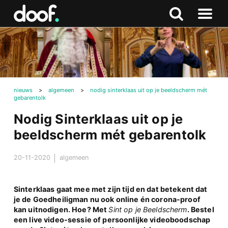
in
Doof.nl
Zoeken
Terug
Zoeken
Naar
naar
menu
boven
nieuws
>
algemeen
>
nodig sinterklaas uit op je beeldscherm mét
gebarentolk
Nodig Sinterklaas uit op je
beeldscherm mét gebarentolk
20-11-2020
algemeen
Sinterklaas gaat mee met zijn tijd en dat betekent dat
je de Goedheiligman nu ook online én corona-proof
kan uitnodigen. Hoe? Met
Sint op je Beeldscherm
. Bestel
een live video-sessie of persoonlijke videoboodschap