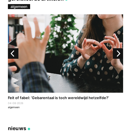
mail
algemeen
a
Feit of fabel: ‘Gebarentaal is toch wereldwijd hetzelfde?’
P
04-08-2026
2
algemeen
a
nieuws