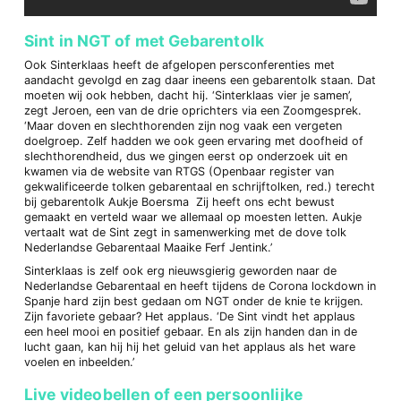
Sint in NGT of met Gebarentolk
Ook Sinterklaas heeft de afgelopen persconferenties met
aandacht gevolgd en zag daar ineens een gebarentolk staan. Dat
moeten wij ook hebben, dacht hij. ‘Sinterklaas vier je samen’,
zegt Jeroen, een van de drie oprichters via een Zoomgesprek.
‘Maar doven en slechthorenden zijn nog vaak een vergeten
doelgroep. Zelf hadden we ook geen ervaring met doofheid of
slechthorendheid, dus we gingen eerst op onderzoek uit en
kwamen via de website van RTGS (Openbaar register van
gekwalificeerde tolken gebarentaal en schrijftolken, red.) terecht
bij gebarentolk Aukje Boersma Zij heeft ons echt bewust
gemaakt en verteld waar we allemaal op moesten letten. Aukje
vertaalt wat de Sint zegt in samenwerking met de dove tolk
Nederlandse Gebarentaal Maaike Ferf Jentink.’
Sinterklaas is zelf ook erg nieuwsgierig geworden naar de
Nederlandse Gebarentaal en heeft tijdens de Corona lockdown in
Spanje hard zijn best gedaan om NGT onder de knie te krijgen.
Zijn favoriete gebaar? Het applaus. ‘De Sint vindt het applaus
een heel mooi en positief gebaar. En als zijn handen dan in de
lucht gaan, kan hij hij het geluid van het applaus als het ware
voelen en inbeelden.’
Live videobellen of een persoonlijke