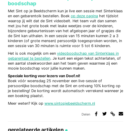
boodschap
Met Sint op je Beeldscherm kun je live een sessie met Sinterklaas
en een gebarentolk bestellen. Boek
op deze pagina
het tijdslot
waarop jij wilt dat de Sint videobelt. Het team vult dan samen
met jou het grote boek met leuke weetjes over de kinderen,
bijzondere gebeurtenissen van het afgelopen jaar of grapjes die
de Sint kan uithalen. In een sessie van 15 minuten kunnen 2 a 3
kinderen (of grote mensen) persoonlijk toegesproken worden, in
een sessie van 30 minuten is ruimte voor 5 tot 6 kinderen.
Het is ook mogelijk om een
videoboodschap van Sinterklaas in
gebarentaal te bestellen
. Je kunt een eigen tekst achterlaten, of
een aantal steekwoorden aan het team geven waarmee zij een
mooie boodschap voor jullie kunnen maken.
Speciale korting voor lezers van Doof.nl!
Boek vóór woensdag 25 november een live-sessie of
persoonlijke boodschap met de Sint en ontvang 10% korting op
je bestelling! De korting wordt automatisch verrekend wanneer je
een boeking plaatst.
Meer weten? Kijk op
www.sintopjebeeldscherm.nl
Delen
Deel
Deel
Deel
Deel
via
op
op
via
link
Facebook
Twitter
e-
gerelateerde artikelen