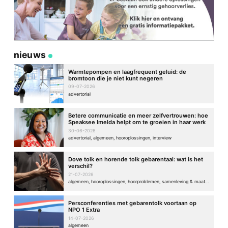
nieuws
Warmtepompen en laagfrequent geluid: de
bromtoon die je niet kunt negeren
09-07-2026
advertorial
Betere communicatie en meer zelfvertrouwen: hoe
Speaksee Imelda helpt om te groeien in haar werk
30-06-2026
advertorial, algemeen, hooroplossingen, interview
Dove tolk en horende tolk gebarentaal: wat is het
verschil?
21-07-2026
algemeen, hooroplossingen, hoorproblemen, samenleving & maatschappij
Persconferenties met gebarentolk voortaan op
NPO 1 Extra
14-07-2026
algemeen