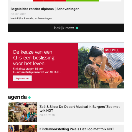
Begeleider zonder diploma | Scheveningen
30-07-2026
koninklijke kentalis, scheveningen
bekijk meer
agenda
Zoë & Silos: De Desert Musical in Burgers’ Zoo met
tolk NGT
08-08-2026
Kindervoorstelling Paleis Het Loo met tolk NGT