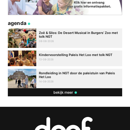
agenda
Zoë & Silos: De Desert Musical in Burgers’ Zoo met
tolk NGT
08-08-2026
Kindervoorstelling Paleis Het Loo met tolk NGT
13-08-2026
Rondleiding in NGT door de paleistuin van Paleis
Het Loo
14-08-2026
bekijk meer