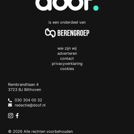
is een onderdeel van
wie zijn wij
adverteren
contact
privacyverklaring
cookies
Doof.nl
work
Rembrandtlaan 4
3723 BJ
Bilthoven
The
Netherlands
030 304 00 32
redactie@doof.nl
Instagram
Facebook
© 2026 Alle rechten voorbehouden