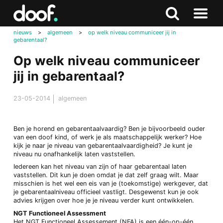
in
Doof.nl
Zoeken
Terug
Zoeken
Naar
naar
nieuws
>
algemeen
>
op welk niveau communiceer jij in
menu
gebarentaal?
boven
Op welk niveau communiceer
jij in gebarentaal?
23-05-2014
algemeen
Ben je horend en gebarentaalvaardig? Ben je bijvoorbeeld ouder
van een doof kind, of werk je als maatschappelijk werker? Hoe
kijk je naar je niveau van gebarentaalvaardigheid? Je kunt je
niveau nu onafhankelijk laten vaststellen.
Iedereen kan het niveau van zijn of haar gebarentaal laten
vaststellen. Dit kun je doen omdat je dat zelf graag wilt. Maar
misschien is het wel een eis van je (toekomstige) werkgever, dat
je gebarentaalniveau officieel vastligt. Desgewenst kun je ook
advies krijgen over hoe je je niveau verder kunt ontwikkelen.
NGT Functioneel Assessment
Het NGT Functioneel Assessement (NFA) is een één-op-één