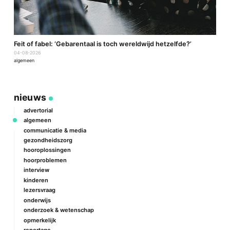
a
Feit of fabel: ‘Gebarentaal is toch wereldwijd hetzelfde?’
P
04-08-2026
2
algemeen
a
nieuws
advertorial
algemeen
communicatie & media
gezondheidszorg
hooroplossingen
hoorproblemen
interview
kinderen
lezersvraag
onderwijs
onderzoek & wetenschap
opmerkelijk