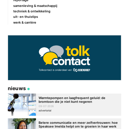
reportage
samenleving & maatschappij
techniek & ontwikkeling
uit- en thuistips
werk & carrière
nieuws
Warmtepompen en laagfrequent geluid: de
bromtoon die je niet kunt negeren
09-07-2026
advertorial
Betere communicatie en meer zelfvertrouwen: hoe
Speaksee Imelda helpt om te groeien in haar werk