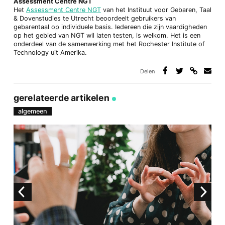
Assessment Centre NGT
Het
Assessment Centre NGT
van het Instituut voor Gebaren, Taal
& Dovenstudies te Utrecht beoordeelt gebruikers van
gebarentaal op individuele basis. Iedereen die zijn vaardigheden
op het gebied van NGT wil laten testen, is welkom. Het is een
onderdeel van de samenwerking met het Rochester Institute of
Technology uit Amerika.
Delen
Deel
Deel
Deel
Deel
via
op
op
via
link
Facebook
Twitter
e-
gerelateerde artikelen
mail
algemeen