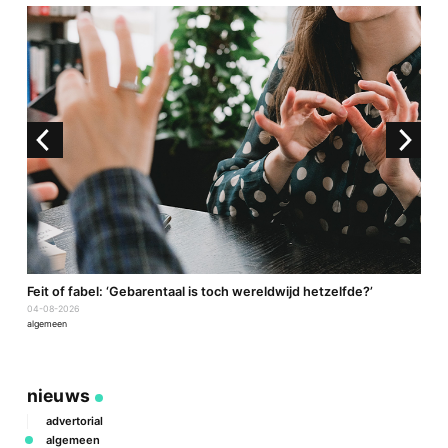
a
Feit of fabel: ‘Gebarentaal is toch wereldwijd hetzelfde?’
P
04-08-2026
2
algemeen
a
nieuws
advertorial
algemeen