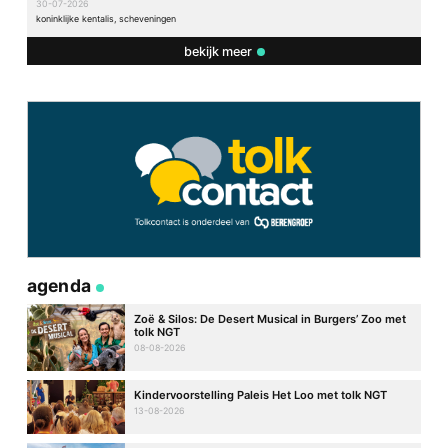
30-07-2026
koninklijke kentalis, scheveningen
bekijk meer
agenda
Zoë & Silos: De Desert Musical in Burgers’ Zoo met
tolk NGT
08-08-2026
Kindervoorstelling Paleis Het Loo met tolk NGT
13-08-2026