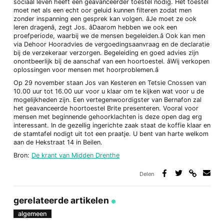
sociaal leven heeft een geavanceerder toestel nodig. Het toestel
moet net als een echt oor geluid kunnen filteren zodat men
zonder inspanning een gesprek kan volgen. âJe moet ze ook
leren dragenâ, zegt Jos. âDaarom hebben we ook een
proefperiode, waarbij we de mensen begeleiden.â Ook kan men
via Dehoor Hooradvies de vergoedingsaanvraag en de declaratie
bij de verzekeraar verzorgen. Begeleiding en goed advies zijn
onontbeerlijk bij de aanschaf van een hoortoestel. âWij verkopen
oplossingen voor mensen met hoorproblemen.â
Op 29 november staan Jos van Kesteren en Tetsie Cnossen van
10.00 uur tot 16.00 uur voor u klaar om te kijken wat voor u de
mogelijkheden zijn. Een vertegenwoordigster van Bernafon zal
het geavanceerde hoortoestel Brite presenteren. Vooral voor
mensen met beginnende gehoorklachten is deze open dag erg
interessant. In de gezellig ingerichte zaak staat de koffie klaar en
de stamtafel nodigt uit tot een praatje. U bent van harte welkom
aan de Hekstraat 14 in Beilen.
Bron:
De krant van Midden Drenthe
Delen
Deel
Deel
Deel
Deel
via
op
op
via
link
Facebook
Twitter
e-
gerelateerde artikelen
mail
algemeen