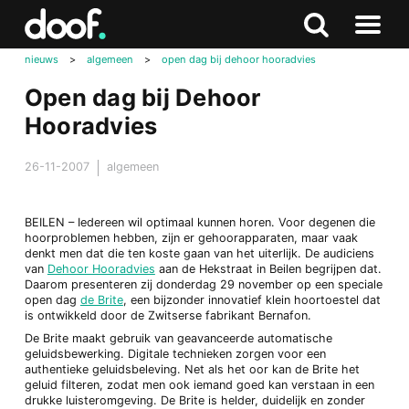
in
Doof.nl
Zoeken
Terug
Zoeken
Naar
naar
nieuws
>
algemeen
>
open dag bij dehoor hooradvies
menu
boven
Open dag bij Dehoor
Hooradvies
26-11-2007
algemeen
BEILEN – Iedereen wil optimaal kunnen horen. Voor degenen die
hoorproblemen hebben, zijn er gehoorapparaten, maar vaak
denkt men dat die ten koste gaan van het uiterlijk. De audiciens
van
Dehoor Hooradvies
aan de Hekstraat in Beilen begrijpen dat.
Daarom presenteren zij donderdag 29 november op een speciale
open dag
de Brite
, een bijzonder innovatief klein hoortoestel dat
is ontwikkeld door de Zwitserse fabrikant Bernafon.
De Brite maakt gebruik van geavanceerde automatische
geluidsbewerking. Digitale technieken zorgen voor een
authentieke geluidsbeleving. Net als het oor kan de Brite het
geluid filteren, zodat men ook iemand goed kan verstaan in een
drukke luisteromgeving. De Brite is helder, duidelijk en zonder