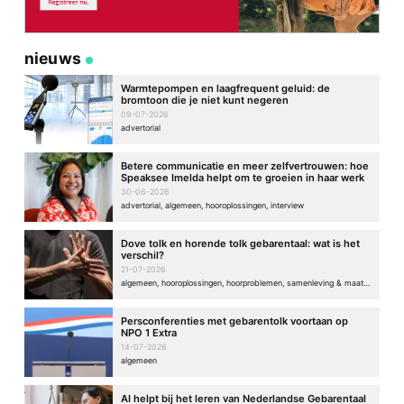
nieuws
Warmtepompen en laagfrequent geluid: de
bromtoon die je niet kunt negeren
09-07-2026
advertorial
Betere communicatie en meer zelfvertrouwen: hoe
Speaksee Imelda helpt om te groeien in haar werk
30-06-2026
advertorial, algemeen, hooroplossingen, interview
Dove tolk en horende tolk gebarentaal: wat is het
verschil?
21-07-2026
algemeen, hooroplossingen, hoorproblemen, samenleving & maatschappij
Persconferenties met gebarentolk voortaan op
NPO 1 Extra
14-07-2026
algemeen
AI helpt bij het leren van Nederlandse Gebarentaal