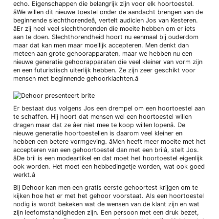
echo. Eigenschappen die belangrijk zijn voor elk hoortoestel.
âWe willen dit nieuwe toestel onder de aandacht brengen van de
beginnende slechthorendeâ, vertelt audicien Jos van Kesteren.
âEr zij heel veel slechthorenden die moeite hebben om er iets
aan te doen. Slechthorendheid hoort nu eenmaal bij ouderdom
maar dat kan men maar moeilijk accepteren. Men denkt dan
meteen aan grote gehoorapparaten, maar we hebben nu een
nieuwe generatie gehoorapparaten die veel kleiner van vorm zijn
en een futuristisch uiterlijk hebben. Ze zijn zeer geschikt voor
mensen met beginnende gehoorklachten.â
Er bestaat dus volgens Jos een drempel om een hoortoestel aan
te schaffen. Hij hoort dat mensen wel een hoortoestel willen
dragen maar dat ze âer niet mee te koop willen lopenâ. De
nieuwe generatie hoortoestellen is daarom veel kleiner en
hebben een betere vormgeving. âMen heeft meer moeite met het
accepteren van een gehoortoestel dan met een brilâ, stelt Jos.
âDe bril is een modeartikel en dat moet het hoortoestel eigenlijk
ook worden. Het moet een hebbedingetje worden, wat ook goed
werkt.â
Bij Dehoor kan men een gratis eerste gehoortest krijgen om te
kijken hoe het er met het gehoor voorstaat. Als een hoortoestel
nodig is wordt bekeken wat de wensen van de klant zijn en wat
zijn leefomstandigheden zijn. Een persoon met een druk bezet,