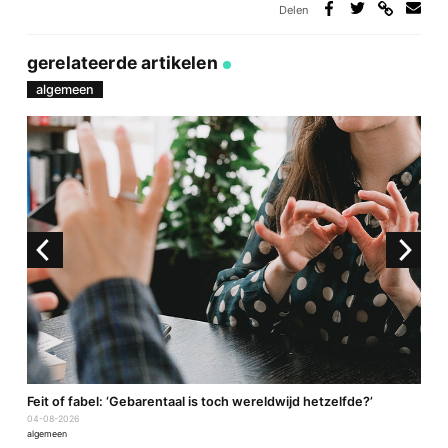
Delen
Deel
Deel
Deel
Deel
via
op
op
via
link
Facebook
Twitter
e-
gerelateerde artikelen
mail
algemeen
a
Feit of fabel: ‘Gebarentaal is toch wereldwijd hetzelfde?’
P
04-08-2026
2
algemeen
a