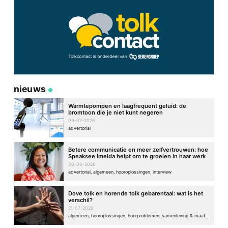
nieuws
Warmtepompen en laagfrequent geluid: de
bromtoon die je niet kunt negeren
09-07-2026
advertorial
Betere communicatie en meer zelfvertrouwen: hoe
Speaksee Imelda helpt om te groeien in haar werk
30-06-2026
advertorial, algemeen, hooroplossingen, interview
Dove tolk en horende tolk gebarentaal: wat is het
verschil?
21-07-2026
algemeen, hooroplossingen, hoorproblemen, samenleving & maatschappij