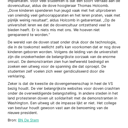
implantaten. Voor veel studenten is dat een soort verraad aan de
dovencultuur, aldus de dove hoogleraar Thomas Holcomb.
„Dove kinderen spenderen hun jeugd vaak met het uitproberen
van oneindig veel gehoorapparaten en het leren praten, vaak met
pijnlijk weinig resultaat“, aldus Holcomb in gebarentaal. „Op de
universiteit leren we dat de dovencultuur ontzettend veel te
bieden heeft. Er is niets mis met ons. We hoeven niet
gerepareerd te worden.“
De wereld van de doven staat onder druk door de technologie,
die in de toekomst wellicht zelfs kan voorkomen dat er nog dove
kinderen geboren worden. Volgens de leiding van de universiteit
zijn die onzekerheden de belangrijkste oorzaak van de enorme
onrust. De demonstranten zien hun leefwereld bedreigd en
zoeken een uitweg voor de spanning die dat oproept. De
studenten zelf voelen zich weer geridiculiseerd door die
verklaring.
Zeker is dat de kwestie de dovengemeenschap in heel de VS
bezig houdt. De vier belangrijkste websites voor doven crashten
onder de overweldigende belangstelling. In andere steden in het
land protesteren doven uit solidariteit met de demonstranten in
Washington. Een uitweg uit de impasse lijkt er niet. Het college
van bestuur houdt gewoon vast aan de benoeming van de
nieuwe president.
Bron:
BN De Stem