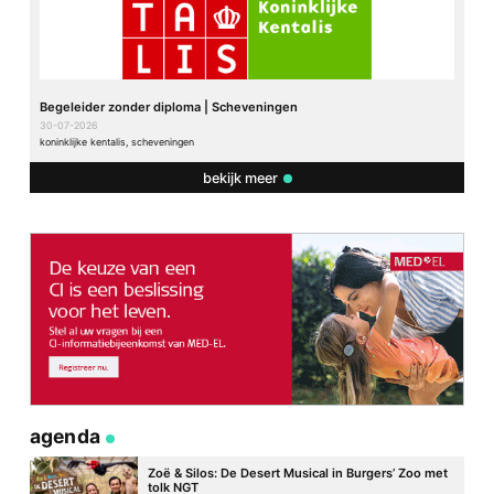
Begeleider zonder diploma | Scheveningen
30-07-2026
koninklijke kentalis, scheveningen
bekijk meer
agenda
Zoë & Silos: De Desert Musical in Burgers’ Zoo met
tolk NGT