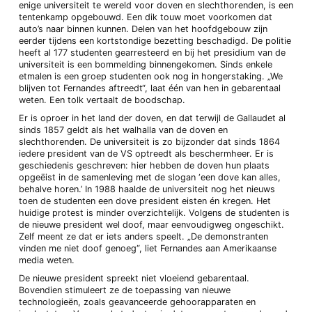
enige universiteit te wereld voor doven en slechthorenden, is een
tentenkamp opgebouwd. Een dik touw moet voorkomen dat
auto’s naar binnen kunnen. Delen van het hoofdgebouw zijn
eerder tijdens een kortstondige bezetting beschadigd. De politie
heeft al 177 studenten gearresteerd en bij het presidium van de
universiteit is een bommelding binnengekomen. Sinds enkele
etmalen is een groep studenten ook nog in hongerstaking. „We
blijven tot Fernandes aftreedt“, laat één van hen in gebarentaal
weten. Een tolk vertaalt de boodschap.
Er is oproer in het land der doven, en dat terwijl de Gallaudet al
sinds 1857 geldt als het walhalla van de doven en
slechthorenden. De universiteit is zo bijzonder dat sinds 1864
iedere president van de VS optreedt als beschermheer. Er is
geschiedenis geschreven: hier hebben de doven hun plaats
opgeëist in de samenleving met de slogan ‘een dove kan alles,
behalve horen.’ In 1988 haalde de universiteit nog het nieuws
toen de studenten een dove president eisten én kregen. Het
huidige protest is minder overzichtelijk. Volgens de studenten is
de nieuwe president wel doof, maar eenvoudigweg ongeschikt.
Zelf meent ze dat er iets anders speelt. „De demonstranten
vinden me niet doof genoeg“, liet Fernandes aan Amerikaanse
media weten.
De nieuwe president spreekt niet vloeiend gebarentaal.
Bovendien stimuleert ze de toepassing van nieuwe
technologieën, zoals geavanceerde gehoorapparaten en