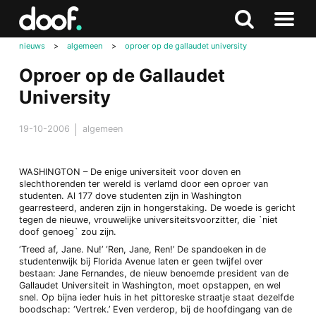
in
Doof.nl
Zoeken
Terug
Zoeken
Naar
naar
nieuws
>
algemeen
>
oproer op de gallaudet university
menu
boven
Oproer op de Gallaudet
University
19-10-2006
algemeen
WASHINGTON – De enige universiteit voor doven en
slechthorenden ter wereld is verlamd door een oproer van
studenten. Al 177 dove studenten zijn in Washington
gearresteerd, anderen zijn in hongerstaking. De woede is gericht
tegen de nieuwe, vrouwelijke universiteitsvoorzitter, die `niet
doof genoeg` zou zijn.
‘Treed af, Jane. Nu!’ ‘Ren, Jane, Ren!’ De spandoeken in de
studentenwijk bij Florida Avenue laten er geen twijfel over
bestaan: Jane Fernandes, de nieuw benoemde president van de
Gallaudet Universiteit in Washington, moet opstappen, en wel
snel. Op bijna ieder huis in het pittoreske straatje staat dezelfde
boodschap: ‘Vertrek.’ Even verderop, bij de hoofdingang van de