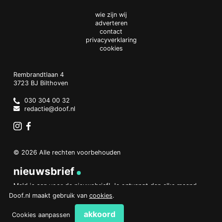
wie zijn wij
adverteren
contact
privacyverklaring
cookies
Doof.nl
work
Rembrandtlaan 4
3723 BJ
Bilthoven
The
Netherlands
030 304 00 32
redactie@doof.nl
Instagram
Facebook
© 2026 Alle rechten voorbehouden
nieuwsbrief
Meld je aan voor de nieuwsbrief! Je ontvangt dan elke maand
een overzicht van het belangrijkste nieuws.
Doof.nl maakt gebruik van
cookies
.
aanmelden
akkoord
Cookies aanpassen