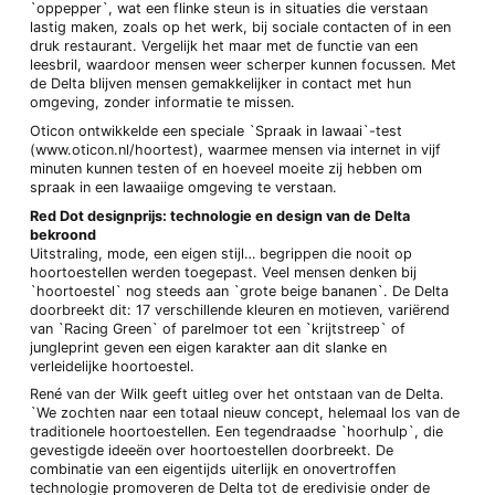
`oppepper`, wat een flinke steun is in situaties die verstaan
lastig maken, zoals op het werk, bij sociale contacten of in een
druk restaurant. Vergelijk het maar met de functie van een
leesbril, waardoor mensen weer scherper kunnen focussen. Met
de Delta blijven mensen gemakkelijker in contact met hun
omgeving, zonder informatie te missen.
Oticon ontwikkelde een speciale `Spraak in lawaai`-test
(www.oticon.nl/hoortest), waarmee mensen via internet in vijf
minuten kunnen testen of en hoeveel moeite zij hebben om
spraak in een lawaaiige omgeving te verstaan.
Red Dot designprijs: technologie en design van de Delta
bekroond
Uitstraling, mode, een eigen stijl… begrippen die nooit op
hoortoestellen werden toegepast. Veel mensen denken bij
`hoortoestel` nog steeds aan `grote beige bananen`. De Delta
doorbreekt dit: 17 verschillende kleuren en motieven, variërend
van `Racing Green` of parelmoer tot een `krijtstreep` of
jungleprint geven een eigen karakter aan dit slanke en
verleidelijke hoortoestel.
René van der Wilk geeft uitleg over het ontstaan van de Delta.
`We zochten naar een totaal nieuw concept, helemaal los van de
traditionele hoortoestellen. Een tegendraadse `hoorhulp`, die
gevestigde ideeën over hoortoestellen doorbreekt. De
combinatie van een eigentijds uiterlijk en onovertroffen
technologie promoveren de Delta tot de eredivisie onder de