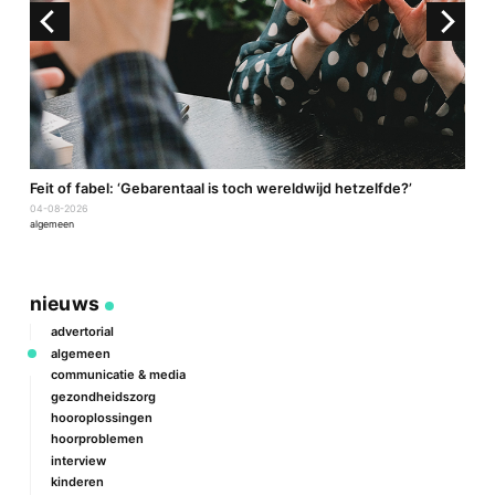
a
Feit of fabel: ‘Gebarentaal is toch wereldwijd hetzelfde?’
P
04-08-2026
2
algemeen
a
nieuws
advertorial
algemeen
communicatie & media
gezondheidszorg
hooroplossingen
hoorproblemen
interview
kinderen