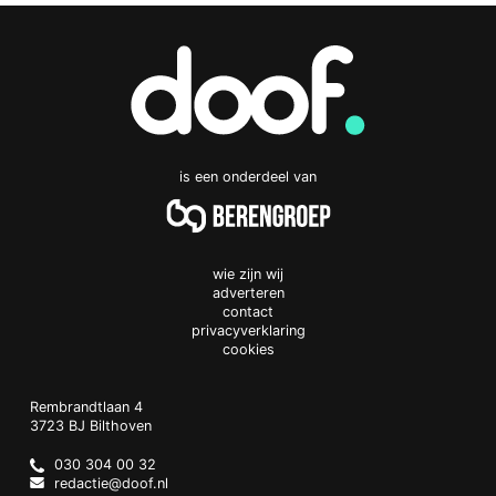
is een onderdeel van
wie zijn wij
adverteren
contact
privacyverklaring
cookies
Doof.nl
work
Rembrandtlaan 4
3723 BJ
Bilthoven
The
Netherlands
030 304 00 32
redactie@doof.nl