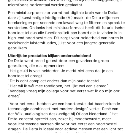
microfoons horizontaal werden geplaatst.
Een miniatuurprocessor vormt het digitale brein van de Delta:
dankzij kunstmatige intelligentie (AI) maakt de Delta miljoenen
berekeningen per seconde om lawaai weg te filteren en spraak te
versterken. Ondanks het miniatuurformaat heeft dit futuristische
hoortoestel dus alle functionaliteit aan boord die te vinden is in
high-end hoortoestellen. Dit zorgt voor helderheid van horen in
veeleisende luistersituaties, juist voor een jongere generatie
gebruikers.
Uiterlijk én prestaties blijken onderscheidend
De Delta werd breed getest door een gevarieerde groep
gebruikers, die o.a. opmerkten:
`Het geluid is veel helderder. Je merkt niet eens dat je een
hoortoestel draagt`
`Dit is echt compleet anders dan mijn oude toestel`
`Hier wil ik wél mee rondlopen, het lijkt wel een sieraad`
`Vandaag vroeg mijn collega voor het eerst wat ik op mijn oor
droeg`
`Voor het eerst hebben we een hoortoestel dat baanbrekende
technologie combineert met modern design` vertelt René van
der Wilk, audiologisch deskundige bij Oticon Nederland. `Het
Delta-concept spreekt aan, zeker bij modebewuste, meer
vooruitstrevende mensen die voor het eerst een hoortoestel
dragen. De Delta is ideaal voor actieve mensen met een licht tot