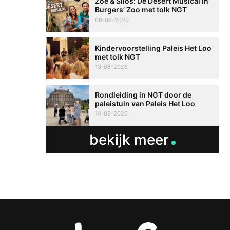
Zoë & Silos: De Desert Musical in
Burgers’ Zoo met tolk NGT
08-08-2026
Kindervoorstelling Paleis Het Loo
met tolk NGT
13-08-2026
Rondleiding in NGT door de
paleistuin van Paleis Het Loo
14-08-2026
bekijk meer