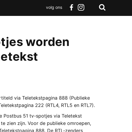
volg ons
Zoeken
Terug
facebook
instagram
Zoeken
naar
boven
otjes worden
letekst
titeld via Teletekstpagina 888 (Publieke
Teletekstpagina 222 (RTL4, RTL5 en RTL7).
Postbus 51 tv-spotjes via Teletekst
te zien zijn. Voor de publieke omroepen,
 Teletekstpagina 888. De RTL-zenders