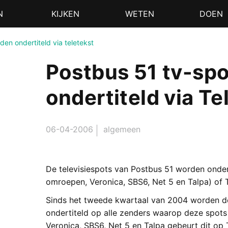
N
KIJKEN
WETEN
DOEN
den ondertiteld via teletekst
Postbus 51 tv-sp
ondertiteld via Te
06-04-2006
algemeen
De televisiespots van Postbus 51 worden onder
omroepen, Veronica, SBS6, Net 5 en Talpa) of 
Sinds het tweede kwartaal van 2004 worden de 
ondertiteld op alle zenders waarop deze spots 
Veronica, SBS6, Net 5 en Talpa gebeurt dit op