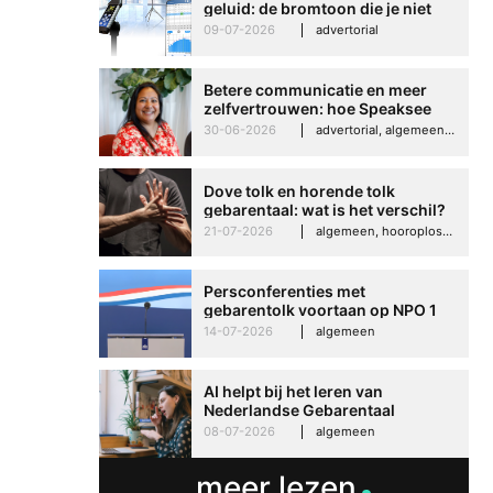
geluid: de bromtoon die je niet
kunt negeren
09-07-2026
advertorial
Betere communicatie en meer
zelfvertrouwen: hoe Speaksee
Imelda helpt om te groeien in
30-06-2026
advertorial, algemeen, hooroplossingen, interview
Betere communicati
haar werk
meer zelfvertrouwen
Dove tolk en horende tolk
Speaksee Imelda hel
gebarentaal: wat is het verschil?
groeien in haar werk
21-07-2026
algemeen, hooroplossingen, hoorproblemen, samenleving & maatschappij
30-06-2026
advertoria
Persconferenties met
gebarentolk voortaan op NPO 1
Extra
14-07-2026
algemeen
AI helpt bij het leren van
Nederlandse Gebarentaal
08-07-2026
algemeen
meer lezen