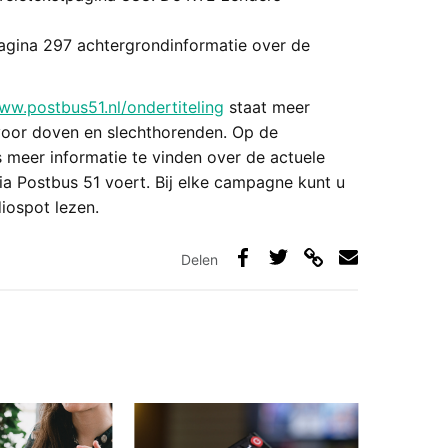
pagina 297 achtergrondinformatie over de
ww.postbus51.nl/ondertiteling
staat meer
 voor doven en slechthorenden. Op de
s meer informatie te vinden over de actuele
ia Postbus 51 voert. Bij elke campagne kunt u
iospot lezen.
Delen
Deel
Deel
Deel
Deel
via
op
op
via
link
Facebook
Twitter
e-
mail