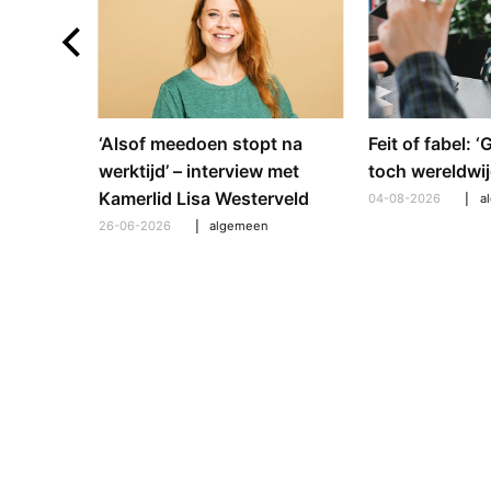
e en
‘Alsof meedoen stopt na
Feit of fabel: 
: hoe
werktijd’ – interview met
toch wereldwij
pt om te
Kamerlid Lisa Westerveld
04-08-2026
a
26-06-2026
algemeen
l
,
algemeen
,
hooroplossingen
,
interview