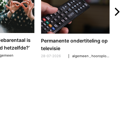
‘Gebarentaal is
Dove tol
Permanente ondertiteling op
d hetzelfde?’
gebarent
televisie
verschil
lgemeen
28-07-2026
algemeen
,
hooroplossingen
,
hoorpro
21-07-2026