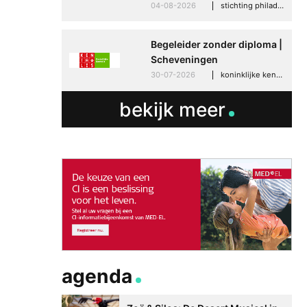
04-08-2026
stichting philadelphia zorg, den haag
Begeleider zonder diploma |
Scheveningen
30-07-2026
koninklijke kentalis, scheveningen
bekijk meer
agenda