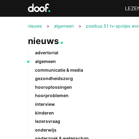
in
Menu
LEZE
Doof.nl
nieuws
>
algemeen
>
postbus 51 tv-spotjes wor
nieuws
advertorial
algemeen
communicatie & media
gezondheidszorg
hooroplossingen
hoorproblemen
interview
kinderen
lezersvraag
onderwijs
onderzoek & wetenschap