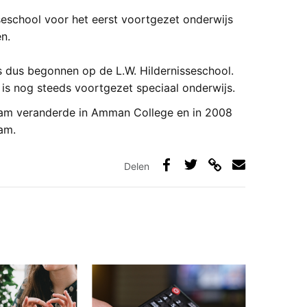
eschool voor het eerst voortgezet onderwijs
n.
 dus begonnen op de L.W. Hildernisseschool.
 is nog steeds voortgezet speciaal onderwijs.
naam veranderde in Amman College en in 2008
am.
Delen
Deel
Deel
Deel
Deel
via
op
op
via
link
Facebook
Twitter
e-
mail