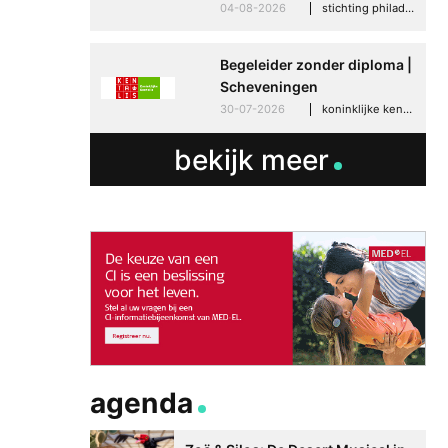
04-08-2026
stichting philadelphia zorg, den haag
Begeleider zonder diploma |
Scheveningen
30-07-2026
koninklijke kentalis, scheveningen
bekijk meer
agenda