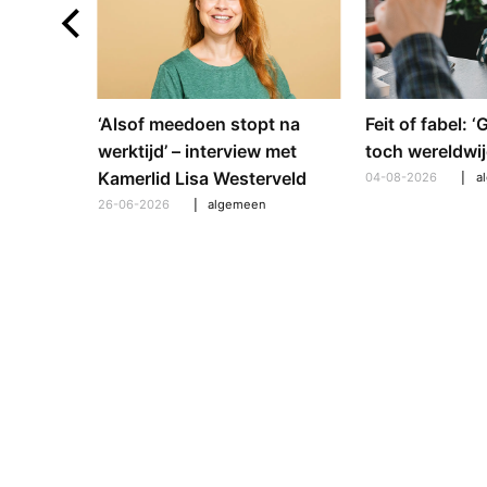
e en
‘Alsof meedoen stopt na
Feit of fabel: 
: hoe
werktijd’ – interview met
toch wereldwij
pt om te
Kamerlid Lisa Westerveld
04-08-2026
a
26-06-2026
algemeen
l
,
algemeen
,
hooroplossingen
,
interview