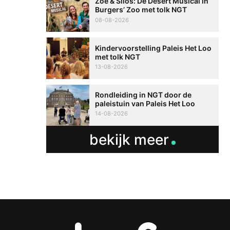
Zoë & Silos: De Desert Musical in
Burgers’ Zoo met tolk NGT
08-08-2026
Kindervoorstelling Paleis Het Loo
met tolk NGT
13-08-2026
Rondleiding in NGT door de
paleistuin van Paleis Het Loo
14-08-2026
bekijk meer