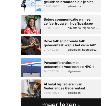
geluid: de bromtoon die je niet
kunt negeren
09-07-2026
advertorial
Betere communicatie en meer
zelfvertrouwen: hoe Speaksee
Imelda helpt om te groeien in
30-06-2026
advertorial, algemeen, hooroplossingen, interview
haar werk
Dove tolk en horende tolk
gebarentaal: wat is het verschil?
21-07-2026
algemeen, hooroplossingen, hoorproblemen, samenleving & maatschappij
Persconferenties met
gebarentolk voortaan op NPO 1
Extra
14-07-2026
algemeen
AI helpt bij het leren van
Nederlandse Gebarentaal
08-07-2026
algemeen
meer lezen