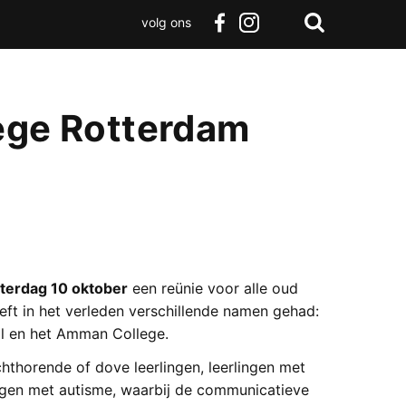
volg ons
Zoeken
Terug
facebook
instagram
Zoeken
naar
boven
lege Rotterdam
terdag 10 oktober
een reünie voor alle oud
eft in het verleden verschillende namen gehad:
ol en het Amman College.
hthorende of dove leerlingen, leerlingen met
ngen met autisme, waarbij de communicatieve