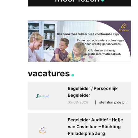
Betere communicati
meer zelfvertrouwen
Speaksee Imelda hel
groeien in haar werk
30-06-2026
advertoria
vacatures
Begeleider / Persoonlijk
Begeleider
05-08-2026
stellaluna, de punt (drenthe)
Begeleider Auditief – Hofje
van Castellum – Stichting
Philadelphia Zorg