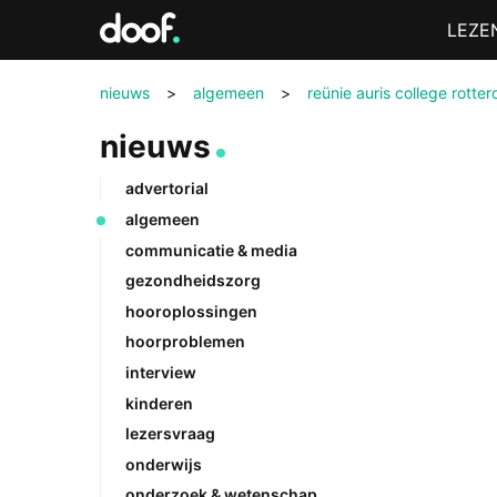
in
Menu
LEZE
Doof.nl
nieuws
>
algemeen
>
reünie auris college rotte
nieuws
advertorial
algemeen
communicatie & media
gezondheidszorg
hooroplossingen
hoorproblemen
interview
kinderen
lezersvraag
onderwijs
onderzoek & wetenschap