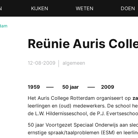
N
KIJKEN
WETEN
DOEN
rdam
Reünie Auris Col
12-08-2009
algemeen
1959 —– 50 jaar —– 2009
Het Auris College Rotterdam organiseert op
za
leerlingen en (oud) medewerkers. De school he
de L.W. Hildernisseschool, de P.J. Evertsescho
50 jaar Voortgezet Speciaal Onderwijs aan slec
ernstige spraak/taalproblemen (ESM) en leerli