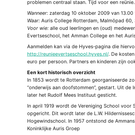
problemen centraal staan. Tijd voor een reünie.
Wanneer:
zaterdag 10 oktober 2009 van 13.00 t
Waar:
Auris College Rotterdam, Malmöpad 60
Voor wie:
alle oud leerlingen en (oud) medewerk
Evertseschool, het Amman College en het Auri
Aanmelden kan via de Hyves-pagina die hiervoo
http://reunieevertseschool.hyves.nl/
. De kosten
euro per persoon. Partners en kinderen zijn o
Een kort historisch overzicht
In 1853 wordt te Rotterdam georganiseerde zo
“onderwijs aan doofstommen”, gestart. Uit de
later het Rudolf Mees Instituut gesticht.
In april 1919 wordt de Vereniging School voor
opgericht. Dit wordt later de L.W. Hildernisses
Hogewindschool. In 1957 ontstond de Ammanstic
Koninklijke Auris Groep