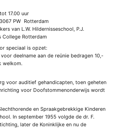
ot 17.00 uur
, 3067 PW Rotterdam
ers van L.W. Hildernisseschool, P.J.
s College Rotterdam
r speciaal is opzet:
 voor deelname aan de reünie bedragen 10,-
ok welkom.
rg voor auditief gehandicapten, toen geheten
 Inrichting voor Doofstommenonderwijs wordt
 Slechthorende en Spraakgebrekkige Kinderen
chool. In september 1955 volgde de dr. F.
hting, later de Koninklijke en nu de