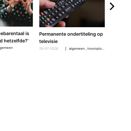
‘Gebarentaal is
Dove tol
Permanente ondertiteling op
d hetzelfde?’
gebarent
televisie
verschil
lgemeen
28-07-2026
algemeen
,
hooroplossingen
,
hoorpro
21-07-2026