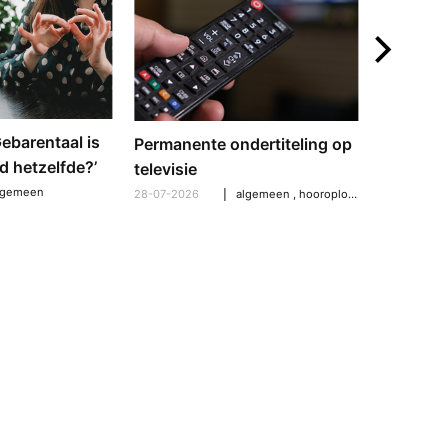
‘Gebarentaal is
Dove tol
Permanente ondertiteling op
d hetzelfde?’
gebarent
televisie
verschil
lgemeen
28-07-2026
algemeen
,
hooroplossingen
,
hoorpro
21-07-2026