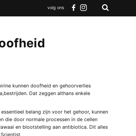
volg ons
Zoeken
Terug
facebook
instagram
Zoeken
naar
boven
doofheid
pirine kunnen doofheid en gehoorverlies
a,bestrijden. Dat zeggen althans enkele
 essentieel belang zijn voor het gehoor, kunnen
en die door normale processen in de cellen
aai en blootstelling aan antibiotica. Dit alles
Scientist.