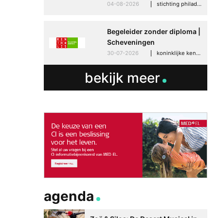
04-08-2026
stichting philadelphia zorg, den haag
Begeleider zonder diploma |
Scheveningen
30-07-2026
koninklijke kentalis, scheveningen
bekijk meer
agenda