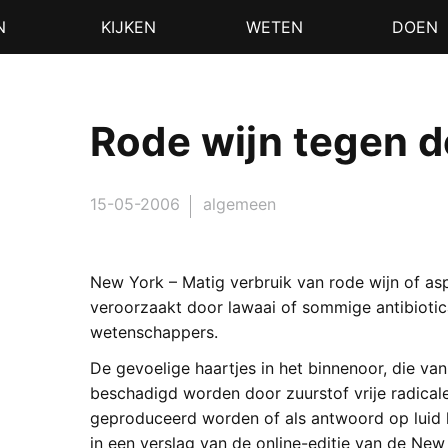
N
KIJKEN
WETEN
DOEN
Rode wijn tegen 
15-05-2006
algemeen
New York – Matig verbruik van rode wijn of as
veroorzaakt door lawaai of sommige antibiotic
wetenschappers.
De gevoelige haartjes in het binnenoor, die van
beschadigd worden door zuurstof vrije radical
geproduceerd worden of als antwoord op luid law
in een verslag van de online-editie van de New 