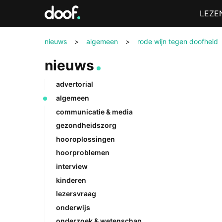
in
Menu
LEZE
Doof.nl
nieuws
>
algemeen
>
rode wijn tegen doofheid
nieuws
advertorial
algemeen
communicatie & media
gezondheidszorg
hooroplossingen
hoorproblemen
interview
kinderen
lezersvraag
onderwijs
onderzoek & wetenschap