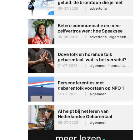
geluid: de bromtoon die je niet
kunt negeren
09-07-2026
advertorial
Betere communicatie en meer
zelfvertrouwen: hoe Speaksee
Imelda helpt om te groeien in
30-06-2026
advertorial, algemeen, hooroplossingen, interview
haar werk
Betere communicati
meer zelfvertrouwen
Dove tolk en horende tolk
gebarentaal: wat is het verschil?
Speaksee Imelda hel
21-07-2026
algemeen, hooroplossingen, hoorproblemen, samenleving & maatschappij
groeien in haar werk
30-06-2026
advertoria
Persconferenties met
gebarentolk voortaan op NPO 1
Extra
14-07-2026
algemeen
AI helpt bij het leren van
Nederlandse Gebarentaal
08-07-2026
algemeen
meer lezen