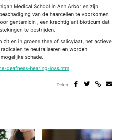
higan Medical School in Ann Arbor en zijn
n beschadiging van de haarcellen te voorkomen
oor gentamicin , een krachtig antibioticum dat
tekingen te bestrijden.
 zit en in groene thee of salicylaat, het actieve
 radicalen te neutraliseren en worden
mogelijke schade.
e-deafness-hearing-loss.htm
Delen
Deel
Deel
Deel
Deel
via
op
op
via
link
Facebook
Twitter
e-
mail