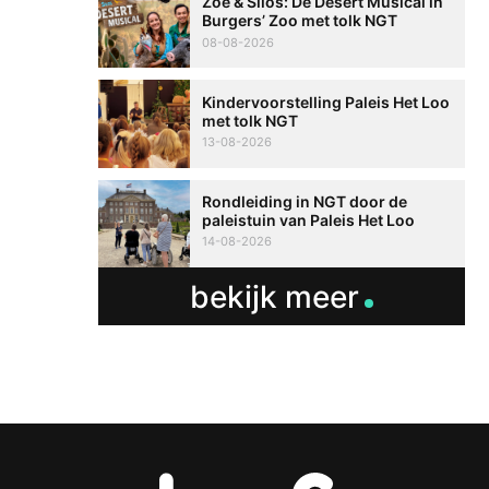
Zoë & Silos: De Desert Musical in
Burgers’ Zoo met tolk NGT
08-08-2026
Kindervoorstelling Paleis Het Loo
met tolk NGT
13-08-2026
Rondleiding in NGT door de
paleistuin van Paleis Het Loo
14-08-2026
bekijk meer