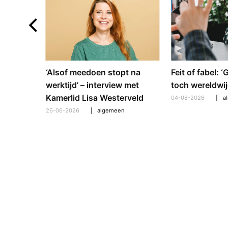
e en
‘Alsof meedoen stopt na
Feit of fabel: 
: hoe
werktijd’ – interview met
toch wereldwij
pt om te
Kamerlid Lisa Westerveld
04-08-2026
a
26-06-2026
algemeen
l
,
algemeen
,
hooroplossingen
,
interview