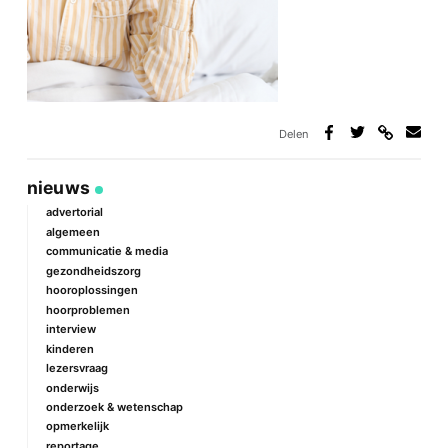
Delen
Deel
Deel
Deel
Deel
via
op
op
via
link
Facebook
Twitter
e-
nieuws
mail
advertorial
algemeen
communicatie & media
gezondheidszorg
hooroplossingen
hoorproblemen
interview
kinderen
lezersvraag
onderwijs
onderzoek & wetenschap
opmerkelijk
reportage