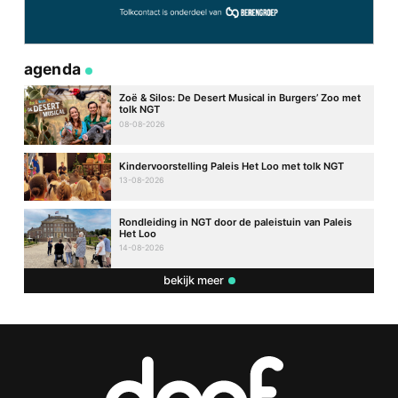
agenda
Zoë & Silos: De Desert Musical in Burgers’ Zoo met
tolk NGT
08-08-2026
Kindervoorstelling Paleis Het Loo met tolk NGT
13-08-2026
Rondleiding in NGT door de paleistuin van Paleis
Het Loo
14-08-2026
bekijk meer