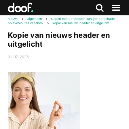
in
Doof.nl
Zoeken
Terug
Zoeken
Naar
naar
nieuws
>
algemeen
>
slapen met oordoppen kan gehoorschade
menu
opleveren: feit of fabel?
>
kopie van nieuws header en uitgelicht
boven
Kopie van nieuws header en
uitgelicht
31-07-2025