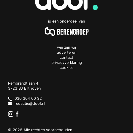
is een onderdeel van
wie zijn wij
adverteren
contact
privacyverklaring
cookies
Doof.nl
work
Rembrandtlaan 4
3723 BJ
Bilthoven
The
Netherlands
030 304 00 32
redactie@doof.nl
Instagram
Facebook
© 2026 Alle rechten voorbehouden