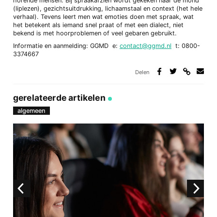
horende mensen. Bij spraakafzien wordt gekeken naar de mond
(liplezen), gezichtsuitdrukking, lichaamstaal en context (het hele
verhaal). Tevens leert men wat emoties doen met spraak, wat
het betekent als iemand snel praat of met een dialect, niet
bekend is met hoorproblemen of veel gebaren gebruikt.
Informatie en aanmelding: GGMD e:
contact@ggmd.nl
t: 0800-
3374667
Delen
Deel
Deel
Deel
Deel
via
op
op
via
link
Facebook
Twitter
e-
gerelateerde artikelen
mail
algemeen