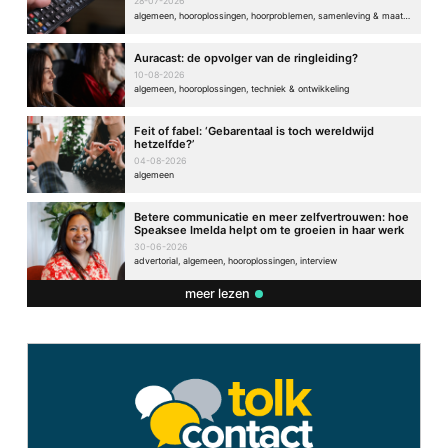
28-07-2026
algemeen, hooroplossingen, hoorproblemen, samenleving & maatschappij, techniek & ontwikkeling
Auracast: de opvolger van de ringleiding?
10-08-2026
algemeen, hooroplossingen, techniek & ontwikkeling
Feit of fabel: ‘Gebarentaal is toch wereldwijd
hetzelfde?’
04-08-2026
algemeen
Betere communicatie en meer zelfvertrouwen: hoe
Speaksee Imelda helpt om te groeien in haar werk
30-06-2026
advertorial, algemeen, hooroplossingen, interview
meer lezen