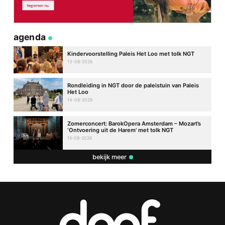
agenda
Kindervoorstelling Paleis Het Loo met tolk NGT
13-08-2026
Rondleiding in NGT door de paleistuin van Paleis
Het Loo
14-08-2026
Zomerconcert: BarokOpera Amsterdam – Mozart’s
‘Ontvoering uit de Harem’ met tolk NGT
15-08-2026
bekijk meer