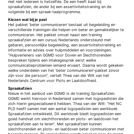
niet niet iedereen is hetzelfde. De een heeft baat bij
spraakafzien, de ander bij een assertiviteitstraining en de
volgende bij een spraak-taalprogramma.
Kiezen wat bij je past
Het pakket ‘beter communiceren’ bestaat uit begeleiding en
verschillende trainingen die helpen om beter en gemakkelijker te
communiceren. Het pakket omvat naast een training
spraakafzien en een cursus Nederlands ondersteund met
gebaren, persoonlijke begeleiding, een assertiviteitstraining en
informatie en advies over hulpmiddelen en voorzieningen.
“Hulpverleners van GGMD voor Doven en Slechthorenden
bespreken tijdens een intakegesprek eerst welke
communicatieproblemen iemand ervaart. Daarna wordt gekeken
welke onderdelen van het ‘beter communiceren’-pakket zinvol
zijn voor die persoon”, vertelt Thea van der Wilt van het
Nederlands Centrum voor Plots en Laatdoofheid.
Spraakafzien
Nieuw in het aanbod van GGMD is de training Spraakafzien.
GGMD werkt hiervoor in Nederland samen met logopedisten die
zich hierin gespecialiseerd hebben. Thea van der Wilt: “Het NC
PLD heeft samen met een aantal logopedisten een werkboek
Spraakafzien ontwikkeld. Dit werkboek biedt logopedisten een
goed handvat om slechthorenden en plots- en laatdoven het
spraakafzien aan te leren”. Met spraakafzien kunnen
slechthorenden en plots- en laatdoven beter communiceren met