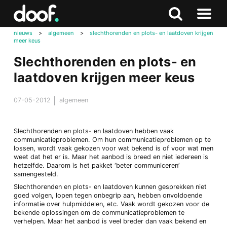
in
Doof.nl
Zoeken
Terug
Zoeken
Naar
naar
nieuws
>
algemeen
>
slechthorenden en plots- en laatdoven krijgen
menu
meer keus
boven
Slechthorenden en plots- en
laatdoven krijgen meer keus
07-05-2012
algemeen
Slechthorenden en plots- en laatdoven hebben vaak
communicatieproblemen. Om hun communicatieproblemen op te
lossen, wordt vaak gekozen voor wat bekend is of voor wat men
weet dat het er is. Maar het aanbod is breed en niet iedereen is
hetzelfde. Daarom is het pakket ‘beter communiceren’
samengesteld.
Slechthorenden en plots- en laatdoven kunnen gesprekken niet
goed volgen, lopen tegen onbegrip aan, hebben onvoldoende
informatie over hulpmiddelen, etc. Vaak wordt gekozen voor de
bekende oplossingen om de communicatieproblemen te
verhelpen. Maar het aanbod is veel breder dan vaak bekend en