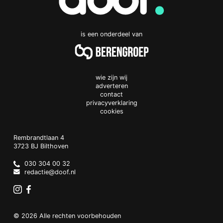
is een onderdeel van
wie zijn wij
adverteren
contact
privacyverklaring
cookies
Doof.nl
work
Rembrandtlaan 4
3723 BJ
Bilthoven
The
Netherlands
030 304 00 32
redactie@doof.nl
Instagram
Facebook
© 2026 Alle rechten voorbehouden