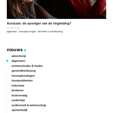
Auracast: de opvolger van de ringleiding?
F
10-08-2026
0
algemeen
,
hooroplossingen
,
techniek & ontwikkeling
a
nieuws
advertorial
algemeen
communicatie & media
gezondheidszorg
hooroplossingen
hoorproblemen
interview
kinderen
lezersvraag
onderwijs
onderzoek & wetenschap
opmerkelijk