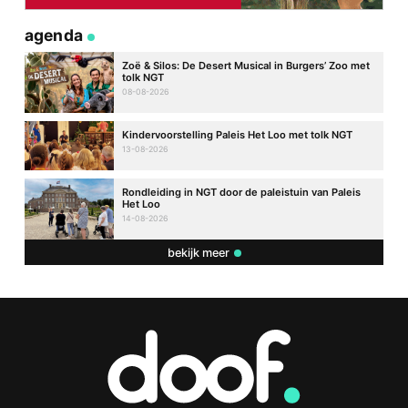
agenda
Zoë & Silos: De Desert Musical in Burgers’ Zoo met
tolk NGT
08-08-2026
Kindervoorstelling Paleis Het Loo met tolk NGT
13-08-2026
Rondleiding in NGT door de paleistuin van Paleis
Het Loo
14-08-2026
bekijk meer