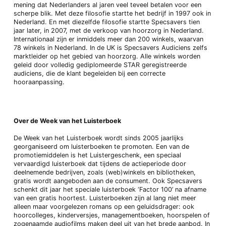
mening dat Nederlanders al jaren veel teveel betalen voor een
scherpe blik. Met deze filosofie startte het bedrijf in 1997 ook in
Nederland. En met diezelfde filosofie startte Specsavers tien
jaar later, in 2007, met de verkoop van hoorzorg in Nederland.
Internationaal zijn er inmiddels meer dan 200 winkels, waarvan
78 winkels in Nederland. In de UK is Specsavers Audiciens zelfs
marktleider op het gebied van hoorzorg. Alle winkels worden
geleid door volledig gediplomeerde STAR geregistreerde
audiciens, die de klant begeleiden bij een correcte
hooraanpassing.
Over de Week van het Luisterboek
De Week van het Luisterboek wordt sinds 2005 jaarlijks
georganiseerd om luisterboeken te promoten. Een van de
promotiemiddelen is het Luistergeschenk, een speciaal
vervaardigd luisterboek dat tijdens de actieperiode door
deelnemende bedrijven, zoals (web)winkels en bibliotheken,
gratis wordt aangeboden aan de consument. Ook Specsavers
schenkt dit jaar het speciale luisterboek ‘Factor 100’ na afname
van een gratis hoortest. Luisterboeken zijn al lang niet meer
alleen maar voorgelezen romans op een geluidsdrager: ook
hoorcolleges, kinderversjes, managementboeken, hoorspelen of
zogenaamde audiofilms maken deel uit van het brede aanbod. In