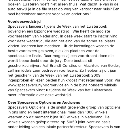
boeken. Luisteren hoeft niet alleen thuis. Wat dacht je van in de
auto terwijl je in de file staat op weg van kantoor naar huis? Een
heel herkenbaar moment voor velen onder ons.”
Voorleeswedstrijd
Specsavers lanceert tijdens de Week van het Luisterboek
bovendien een bijzondere wedstrijd: ‘Wie heeft de mooiste
voorleesstem van Nederland’. In deze week start te inschrijving
voor deze wedstrijd, die aan het eind van de zomer zal plaats
vinden. Iedereen kan meedoen. Uit de inzendingen worden de
beste voorlezers gekozen, die zich plaatsen voor de
spectaculaire finale. Daar mogen zij een voordracht doen die
wordt beoordeeld door de jury. Deze bestaat uit
geschenkschrijvers Aaf Brandt Corstius en Machteld van Gelder,
zelf inmiddels zeer bedreven voorlezers. Zo hebben zij dit jaar
het geschenk van de Week van het Luisterboek 2009
ingesproken én lezen beiden hun kroost met regelmaat voor. Via
www.specsavers.nl/hoorservice en in de bijna honderd winkels
van Specsavers vindt u tijdens de Week van het Luisterboek
meer informatie over deze wedstrijd.
Over Specsavers Opticiens en Audiciens
Specsavers Opticiens is de snelst groeiende groep van opticiens
in ons land en heeft internationaal meer dan 1000 winkels,
waarvan op dit moment bijna 100 winkels in Nederland. De
winkels worden geëxploiteerd op 50:50 joint-venture basis
onder leiding van een lokale partner/directeur. Specsavers is van