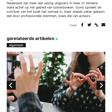
Nederland zijn meer dan zestig uitgevers in meer of mindere
mate actief op het gebied van luisterboeken. Soms spreekt de
schrijver van het boek het verhaal in, maar steeds vaker gebeurt
dat door professionele stemmen, zoals die van acteurs.
Delen
Deel
Deel
Deel
Deel
via
op
op
via
link
Facebook
Twitter
e-
gerelateerde artikelen
mail
algemeen