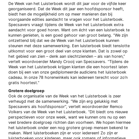
De Week van het Luisterboek wordt dit jaar voor de vijfde keer
georganiseerd. Dat de Week dit jaar een hoofdsponsor heeft,
biedt hen de mogelijkheid om op meer manieren dan bij
voorgaande edities aandacht te vragen voor het Luisterboek.
Specsavers vraagt tijdens de Week van het Luisterboek extra
aandacht voor goed horen. Want om écht van een luisterboek te
kunnen genieten, is een goed gehoor van groot belang. “We zijn
ontzettend blij dat we de Week van het Luisterboek kunnen
steunen met deze samenwerking. Een luisterboek biedt tenslotte
uitkomst voor een groot deel van onze klanten. Dat is zowel op
het gebied van zien – denk aan slechtzienden – als van horen,”
vertelt woordvoerder Mandy Crooij van Specsavers. “Tijdens de
Week van het Luisterboek krijgen klanten die een hoortest laten
doen bij een van onze gediplomeerde audiciens het luisterboek
cadeau. In onze 78 horenwinkels kan iedereen terecht voor zo’n
gratis hoortest.”
Grotere doelgroep
Ook de organisatie van de Week van het Luisterboek is zeer
verheugd met de samenwerking. “We zijn erg gelukkig met
Specsavers als hoofdsponsor”, vertelt woordvoerder Remco
Volkers van de Week van het Luisterboek. “Dit biedt ons nieuwe
perspectieven voor onze week, want we kunnen ons nu op een
veel bredere doelgroep richten dan voorheen. We hopen hiermee
het luisterboek onder een nog grotere groep mensen bekend te
maken. Want luisterboeken zijn er voor iedereen! Zo zijn er
luisterboeken voor kinderen, maar ook romans of informatieve