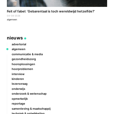
a
Feit of fabel: ‘Gebarentaal is toch wereldwijd hetzelfde?’
P
04-08-2026
2
algemeen
a
nieuws
advertorial
algemeen
communicatie & media
gezondheidszorg
hooroplossingen
hoorproblemen
interview
kinderen
lezersvraag
onderwijs
onderzoek & wetenschap
opmerkelijk
reportage
samenleving & maatschappij
techniek & ontwikkeling