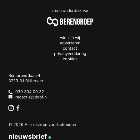
is een onderdeel van
wie zijn wij
adverteren
contact
privacyverklaring
cookies
Doof.nl
work
Rembrandtlaan 4
3723 BJ
Bilthoven
The
Netherlands
030 304 00 32
redactie@doof.nl
Instagram
Facebook
© 2026 Alle rechten voorbehouden
nieuwsbrief