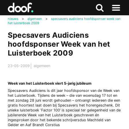
in
Doof.nl
Zoeken
Terug
Zoeken
Naar
naar
nieuws
>
algemeen
>
specsavers audiciens hoofdsponser week van
menu
het luisterboek 2009
boven
Specsavers Audiciens
hoofdsponser Week van het
Luisterboek 2009
23-05-2009
algemeen
Week van het Luisterboek viert 5-jarig jubileum
Specsavers Audiciens is dit jaar hoofdsponsor van de Week van
het Luisterboek. Tijdens de week – die van woensdag 17 tot en
met zondag 28 juni wordt gehouden – ontvangt iedereen die een
gratis hoortest laat doen bij Specsavers het horengeschenk. Dit
unieke luisterboek ‘Factor 100’ is speciaal ter gelegenheid van de
jubilerende Week van het Luisterboek geschreven én
ingesproken door het bekende schrijversduo Machteld van
Gelder en Aaf Brandt Corstius