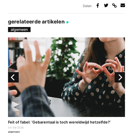
Delen
Deel
Deel
Deel
Deel
via
op
op
via
link
Facebook
Twitter
e-
gerelateerde artikelen
mail
algemeen
a
Feit of fabel: ‘Gebarentaal is toch wereldwijd hetzelfde?’
P
04-08-2026
2
algemeen
a