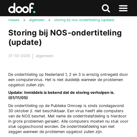
in
Doof.nl
Zoeken
Terug
Zoeken
Naar
naar
nieuws
>
algemeen
>
storing bij nos-ondertiteling (update)
menu
boven
Storing bij NOS-ondertiteling
(update)
31-10-2005
algemeen
De ondertiteling op Nederland 1, 2 en 3 is ernstig ontregeld door
een computervirus. Het is niet duidelijk wanneer de problemen
opgelost zullen zijn.
Update: Inmiddels is bekend dat de storing verholpen is.
(01/11/05)
De ondertiteling op de Publieke Omroep is sinds zondagavond
30 oktober jl. niet beschikbaar. Een virus heeft alle computers
van de NOS besmet. Met name de ondertitelafdeling is hierdoor
in grote problemen geraakt. Alle computers moeten nu stuk voor
stuk opgeschoond worden. De ondertitelafdeling kan niet
zeggen wanneer de problemen opgelost zullen zijn.