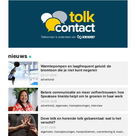
nieuws
Warmtepompen en laagfrequent geluid: de
bromtoon die je niet kunt negeren
09-07-2026
advertorial
Betere communicatie en meer zelfvertrouwen: hoe
Speaksee Imelda helpt om te groeien in haar werk
30-06-2026
advertorial, algemeen, hooroplossingen, interview
Dove tolk en horende tolk gebarentaal: wat is het
verschil?
21-07-2026
algemeen, hooroplossingen, hoorproblemen, samenleving & maatschappij