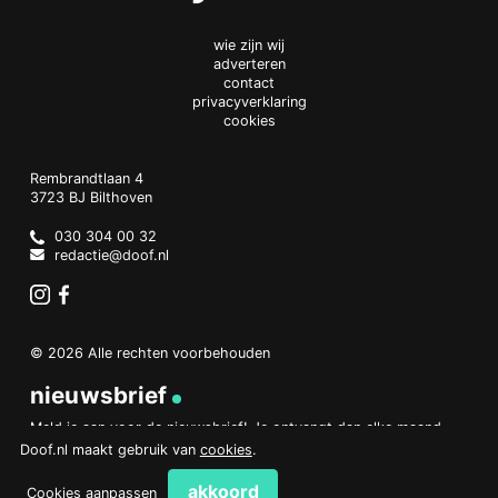
wie zijn wij
adverteren
contact
privacyverklaring
cookies
Doof.nl
work
Rembrandtlaan 4
3723 BJ
Bilthoven
The
Netherlands
030 304 00 32
redactie@doof.nl
Instagram
Facebook
© 2026 Alle rechten voorbehouden
nieuwsbrief
Meld je aan voor de nieuwsbrief! Je ontvangt dan elke maand
een overzicht van het belangrijkste nieuws.
Doof.nl maakt gebruik van
cookies
.
aanmelden
akkoord
Cookies aanpassen