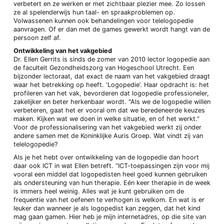
verbetert en ze werken er met zichtbaar plezier mee. Zo lossen
ze al spelenderwijs hun taal- en spraakproblemen op.
Volwassenen kunnen ook behandelingen voor telelogopedie
aanvragen. Of er dan met de games gewerkt wordt hangt van de
persoon zelf af.
Ontwikkeling van het vakgebied
Dr. Ellen Gerrits is sinds de zomer van 2010 lector logopedie aan
de faculteit Gezondheidszorg van Hogeschool Utrecht. Een
bijzonder lectoraat, dat exact de naam van het vakgebied draagt
waar het betrekking op heeft. ‘Logopedie’. Haar opdracht is: het
profileren van het vak, bevorderen dat logopedie professioneler,
zakelijker en beter herkenbaar wordt. "Als we de logopedie willen
verbeteren, gaat het er vooral om dat we beredeneerde keuzes
maken. Kijken wat we doen in welke situatie, en of het werkt.”
Voor de professionalisering van het vakgebied werkt zij onder
andere samen met de Koninklijke Auris Groep. Wat vindt zij van
telelogopedie?
Als je het hebt over ontwikkeling van de logopedie dan hoort
daar ook ICT in wat Ellen betreft. “ICT-toepassingen zijn voor mij
vooral een middel dat logopedisten heel goed kunnen gebruiken
als ondersteuning van hun therapie. Eén keer therapie in de week
is immers heel weinig. Alles wat je kunt gebruiken om de
frequentie van het oefenen te verhogen is welkom. En wat is er
leuker dan wanneer je als logopedist kan zeggen, dat het kind
mag gaan gamen. Hier heb je mijn internetadres, op die site van