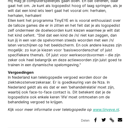
mij mag je computerspelletjes gaan doen. En dat oefenen, daar
gaat het om. Je kunt als logopedist hoog of laag springen, als je
wilt dat een kind iets leert gaat het vooral om: herhalen,
herhalen, herhalen!
Ellen kent het programma TinyEYE en is vooral enthousiast over
de talloze games die er in zitten en het feit dat je als logopedist
zelf ondermeer de doelwoorden kunt kiezen waarmee je wilt dat
het kind oefent. “Stel dat een kind de /n/ niet kan zeggen, dan
kun jij in een van de spelvormen steeds woorden met een /n/
laten verschijnen op het beeldscherm. En ook andere keuzes zijn
mogelijk: zo kun je kiezen voor ‘basiswoordenschat’ of juist
specifiekere thema’s. Of juist voor werkwoordsvormen – die zijn
zeker ook heel belangrijk en deze actiewoorden zijn juist goed te
trainen in een dynamische spelomgeving."
Vergoedingen
In Nederland kan telelogopedie vergoed worden door de
ziektekostenverzekeraar. Er is goedkeuring van de Nza. In
Nederland geldt als eis dat er een ‘behandelrelatie’ moet zijn,
waarbij ook face-to-face contact is. Dit betekent dat je de
logopediste ook enkele keren ‘life’ moet ontmoeten om de
behandeling vergoed te krijgen.
Kijk voor meer informatie over telelogopedie op
www.tinyeye.nl
.
Delen
Deel
Deel
Deel
Deel
via
op
op
via