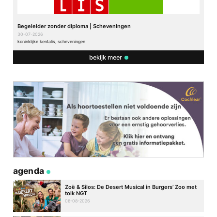
Begeleider zonder diploma | Scheveningen
30-07-2026
koninklijke kentalis, scheveningen
bekijk meer
agenda
Zoë & Silos: De Desert Musical in Burgers’ Zoo met
tolk NGT
08-08-2026