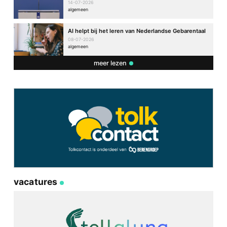
14-07-2026
algemeen
AI helpt bij het leren van Nederlandse Gebarentaal
08-07-2026
algemeen
meer lezen
vacatures