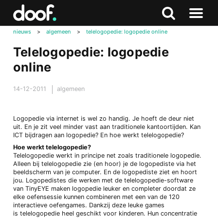
in
Doof.nl
Zoeken
Terug
Zoeken
Naar
naar
nieuws
>
algemeen
>
telelogopedie: logopedie online
menu
boven
Telelogopedie: logopedie
online
14-12-2011
algemeen
Logopedie via internet is wel zo handig. Je hoeft de deur niet
uit. En je zit veel minder vast aan traditionele kantoortijden. Kan
ICT bijdragen aan logopedie? En hoe werkt telelogopedie?
Hoe werkt telelogopedie?
Telelogopedie werkt in principe net zoals traditionele logopedie.
Alleen bij telelogopedie zie (en hoor) je de logopediste via het
beeldscherm van je computer. En de logopediste ziet en hoort
jou. Logopedistes die werken met de telelogopedie-software
van TinyEYE maken logopedie leuker en completer doordat ze
elke oefensessie kunnen combineren met een van de 120
interactieve oefengames. Dankzij deze leuke games
is telelogopedie heel geschikt voor kinderen. Hun concentratie