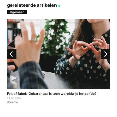
link
Facebook
Twitter
e-
gerelateerde artikelen
mail
algemeen
a
Feit of fabel: ‘Gebarentaal is toch wereldwijd hetzelfde?’
P
04-08-2026
2
algemeen
a