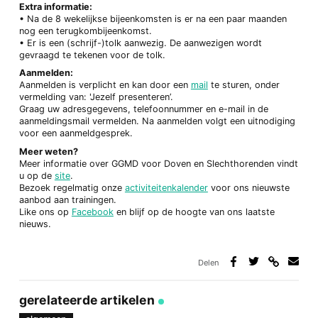
Extra informatie:
• Na de 8 wekelijkse bijeenkomsten is er na een paar maanden
nog een terugkombijeenkomst.
• Er is een (schrijf-)tolk aanwezig. De aanwezigen wordt
gevraagd te tekenen voor de tolk.
Aanmelden:
Aanmelden is verplicht en kan door een
mail
te sturen, onder
vermelding van: 'Jezelf presenteren’.
Graag uw adresgegevens, telefoonnummer en e-mail in de
aanmeldingsmail vermelden. Na aanmelden volgt een uitnodiging
voor een aanmeldgesprek.
Meer weten?
Meer informatie over GGMD voor Doven en Slechthorenden vindt
u op de
site
.
Bezoek regelmatig onze
activiteitenkalender
voor ons nieuwste
aanbod aan trainingen.
Like ons op
Facebook
en blijf op de hoogte van ons laatste
nieuws.
Delen
Deel
Deel
Deel
Deel
via
op
op
via
link
Facebook
Twitter
e-
gerelateerde artikelen
mail