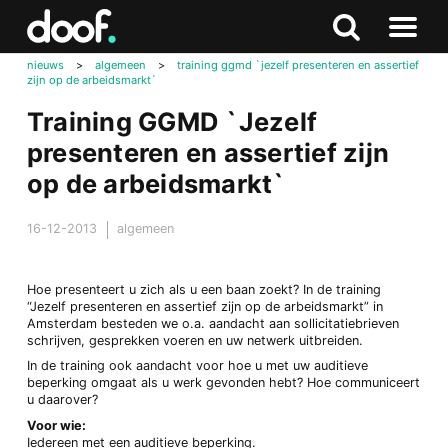
in
Doof.nl
Zoeken
Terug
Zoeken
Naar
naar
nieuws
>
algemeen
>
training ggmd `jezelf presenteren en assertief
menu
zijn op de arbeidsmarkt`
boven
Training GGMD `Jezelf
presenteren en assertief zijn
op de arbeidsmarkt`
16-12-2013
algemeen
Hoe presenteert u zich als u een baan zoekt? In de training
“Jezelf presenteren en assertief zijn op de arbeidsmarkt” in
Amsterdam besteden we o.a. aandacht aan sollicitatiebrieven
schrijven, gesprekken voeren en uw netwerk uitbreiden.
In de training ook aandacht voor hoe u met uw auditieve
beperking omgaat als u werk gevonden hebt? Hoe communiceert
u daarover?
Voor wie:
Iedereen met een auditieve beperking.