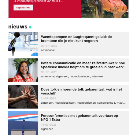
nieuws
Warmtepompen en laagfrequent geluid: de
bromtoon die je niet kunt negeren
09-07-2026
advertorial
Betere communicatie en meer zelfvertrouwen: hoe
Speaksee Imelda helpt om te groeien in haar werk
30-06-2026
advertorial, algemeen, hooroplossingen, interview
Dove tolk en horende tolk gebarentaal: wat is het
verschil?
21-07-2026
algemeen, hooroplossingen, hoorproblemen, samenleving & maatschappij
Persconferenties met gebarentolk voortaan op
NPO 1 Extra
14-07-2026
algemeen