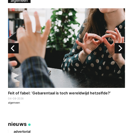
algemeen
a
Feit of fabel: ‘Gebarentaal is toch wereldwijd hetzelfde?’
P
04-08-2026
2
algemeen
a
nieuws
advertorial