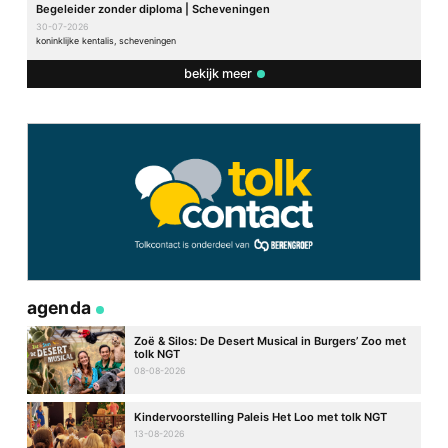
Begeleider zonder diploma | Scheveningen
30-07-2026
koninklijke kentalis, scheveningen
bekijk meer
agenda
Zoë & Silos: De Desert Musical in Burgers’ Zoo met
tolk NGT
08-08-2026
Kindervoorstelling Paleis Het Loo met tolk NGT
13-08-2026