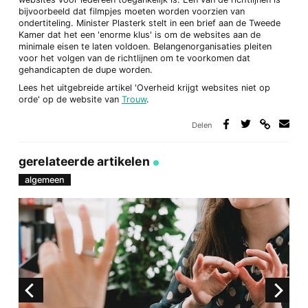
bijvoorbeeld dat filmpjes moeten worden voorzien van
ondertiteling. Minister Plasterk stelt in een brief aan de Tweede
Kamer dat het een 'enorme klus' is om de websites aan de
minimale eisen te laten voldoen. Belangenorganisaties pleiten
voor het volgen van de richtlijnen om te voorkomen dat
gehandicapten de dupe worden.
Lees het uitgebreide artikel 'Overheid krijgt websites niet op
orde' op de website van
Trouw
.
Delen
Deel
Deel
Deel
Deel
via
op
op
via
link
Facebook
Twitter
e-
gerelateerde artikelen
mail
algemeen