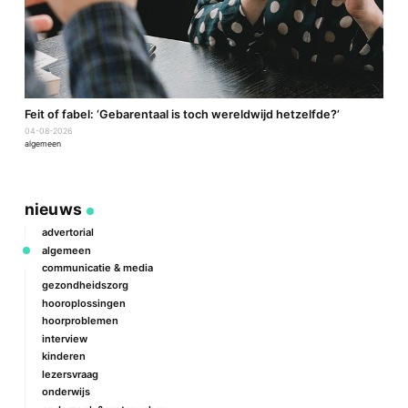
a
Feit of fabel: ‘Gebarentaal is toch wereldwijd hetzelfde?’
P
04-08-2026
2
algemeen
a
nieuws
advertorial
algemeen
communicatie & media
gezondheidszorg
hooroplossingen
hoorproblemen
interview
kinderen
lezersvraag
onderwijs