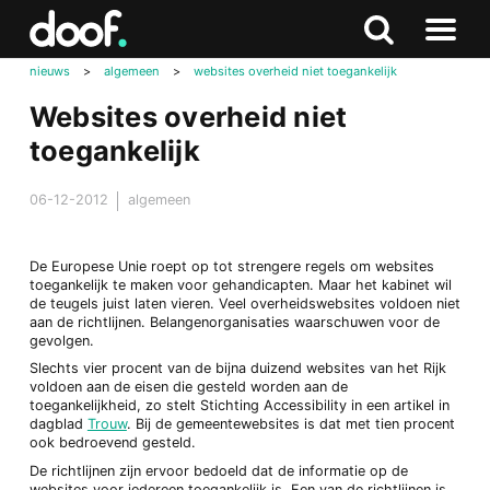
in
Doof.nl
Zoeken
Terug
Zoeken
Naar
naar
nieuws
>
algemeen
>
websites overheid niet toegankelijk
menu
boven
Websites overheid niet
toegankelijk
06-12-2012
algemeen
De Europese Unie roept op tot strengere regels om websites
toegankelijk te maken voor gehandicapten. Maar het kabinet wil
de teugels juist laten vieren. Veel overheidswebsites voldoen niet
aan de richtlijnen. Belangenorganisaties waarschuwen voor de
gevolgen.
Slechts vier procent van de bijna duizend websites van het Rijk
voldoen aan de eisen die gesteld worden aan de
toegankelijkheid, zo stelt Stichting Accessibility in een artikel in
dagblad
Trouw
. Bij de gemeentewebsites is dat met tien procent
ook bedroevend gesteld.
De richtlijnen zijn ervoor bedoeld dat de informatie op de
websites voor iedereen toegankelijk is. Een van de richtlijnen is