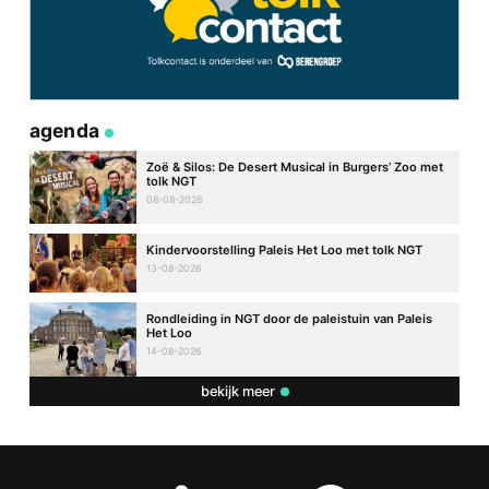
agenda
Zoë & Silos: De Desert Musical in Burgers’ Zoo met
tolk NGT
08-08-2026
Kindervoorstelling Paleis Het Loo met tolk NGT
13-08-2026
Rondleiding in NGT door de paleistuin van Paleis
Het Loo
14-08-2026
bekijk meer