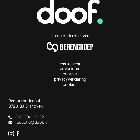
is een onderdeel van
wie zijn wij
adverteren
contact
privacyverklaring
cookies
Doof.nl
work
Rembrandtlaan 4
3723 BJ
Bilthoven
The
Netherlands
030 304 00 32
redactie@doof.nl
Instagram
Facebook