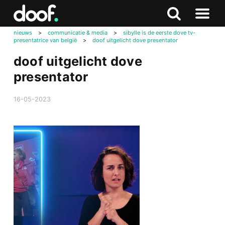
in
Doof.nl
Zoeken
Terug
Zoeken
Naar
naar
nieuws
>
communicatie & media
>
sibylle is de eerste dove tv-
menu
presentatrice van belgië
>
doof uitgelicht dove presentator
boven
doof uitgelicht dove
presentator
16-05-2023