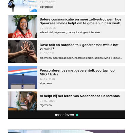
09-07-2026
advertorial
Betere communicatie en meer zelfvertrouwen: hoe
Speaksee Imelda helpt om te groeien in haar werk
30-06-2026
advertorial, algemeen, hooroplossingen, interview
Dove tolk en horende tolk gebarentaal: wat is het
verschil?
21-07-2026
algemeen, hooroplossingen, hoorproblemen, samenleving & maatschappij
Persconferenties met gebarentolk voortaan op
NPO 1 Extra
14-07-2026
algemeen
AI helpt bij het leren van Nederlandse Gebarentaal
08-07-2026
algemeen
meer lezen