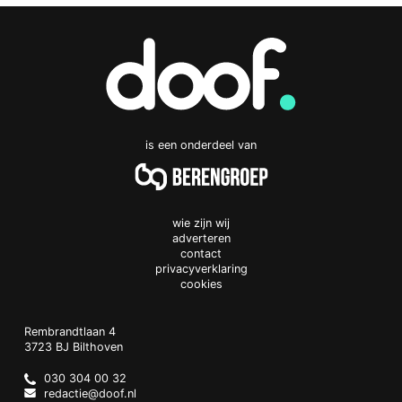
is een onderdeel van
wie zijn wij
adverteren
contact
privacyverklaring
cookies
Doof.nl
work
Rembrandtlaan 4
3723 BJ
Bilthoven
The
Netherlands
030 304 00 32
redactie@doof.nl