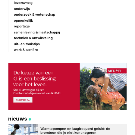
lezersvraag
onderwijs
onderzoek & wetenschap
Naam
*
opmerkelijk
reportage
samenleving & maatschappij
techniek & ontwikkeling
E-mail
*
uit- en thuistips
werk & carrière
Site
nieuws
Warmtepompen en laagfrequent geluid: de
bromtoon die je niet kunt negeren