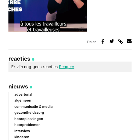
Delen
Deel
Deel
Deel
Deel
via
op
op
via
link
Facebook
Twitter
e-
reacties
mail
Er zijn nog geen reacties
Reageer
geef een reactie
nieuws
Je e-mailadres wordt niet gepubliceerd.
Vereiste velden zijn
gemarkeerd met
*
advertorial
algemeen
Reactie
*
communicatie & media
gezondheidszorg
hooroplossingen
hoorproblemen
interview
kinderen