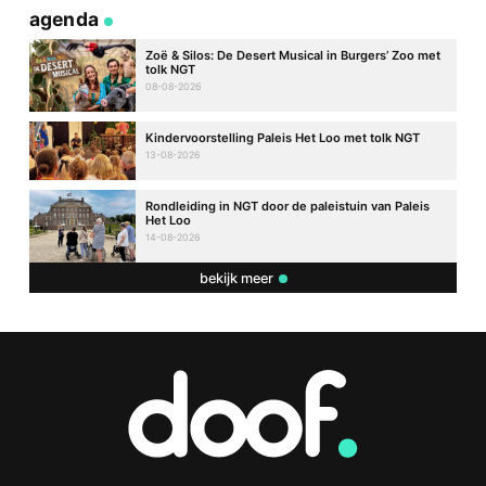
agenda
Zoë & Silos: De Desert Musical in Burgers’ Zoo met
tolk NGT
08-08-2026
Kindervoorstelling Paleis Het Loo met tolk NGT
13-08-2026
Rondleiding in NGT door de paleistuin van Paleis
Het Loo
14-08-2026
bekijk meer