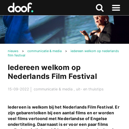
in
Doof.nl
Zoeken
Terug
Zoeken
Naar
naar
menu
boven
nieuws
>
communicatie & media
>
iedereen welkom op nederlands
film festival
Iedereen welkom op
Nederlands Film Festival
15-09-2022
communicatie & media
,
uit- en thuistips
Iedereen is welkom bij het Nederlands Film Festival. Er
zijn gebarentolken bij een aantal films en er worden
veel films vertoond met Nederlandse of Engelse
ondertiteling. Daarnaast is er voor een paar films