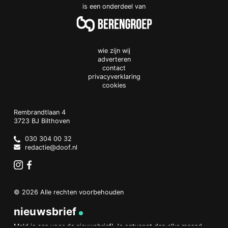
is een onderdeel van
wie zijn wij
adverteren
contact
privacyverklaring
cookies
Doof.nl
work
Rembrandtlaan 4
3723 BJ
Bilthoven
The
Netherlands
030 304 00 32
redactie@doof.nl
Instagram
Facebook
© 2026 Alle rechten voorbehouden
nieuwsbrief
Meld je aan voor de nieuwsbrief! Je ontvangt dan elke maand