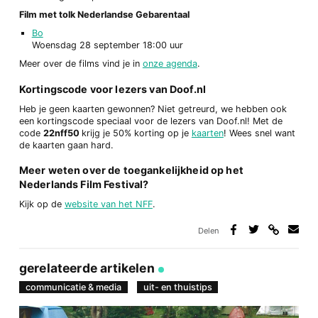
Film met tolk Nederlandse Gebarentaal
Bo
Woensdag 28 september 18:00 uur
Meer over de films vind je in
onze agenda
.
Kortingscode voor lezers van Doof.nl
Heb je geen kaarten gewonnen? Niet getreurd, we hebben ook
een kortingscode speciaal voor de lezers van Doof.nl! Met de
code
22nff50
krijg je 50% korting op je
kaarten
! Wees snel want
de kaarten gaan hard.
Meer weten over de toegankelijkheid op het
Nederlands Film Festival?
Kijk op de
website van het NFF
.
Delen
Deel
Deel
Deel
Deel
via
op
op
via
link
Facebook
Twitter
e-
gerelateerde artikelen
mail
communicatie & media
uit- en thuistips