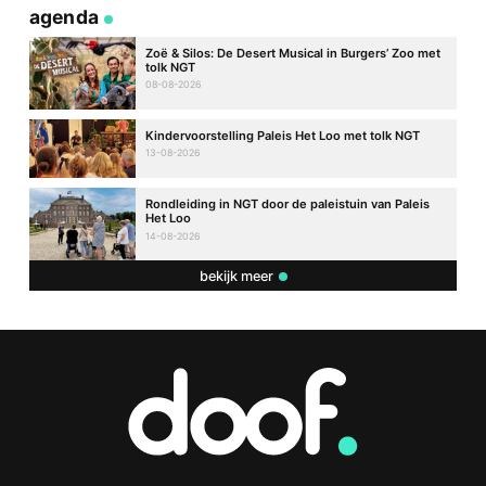
agenda
Zoë & Silos: De Desert Musical in Burgers’ Zoo met
tolk NGT
08-08-2026
Kindervoorstelling Paleis Het Loo met tolk NGT
13-08-2026
Rondleiding in NGT door de paleistuin van Paleis
Het Loo
14-08-2026
bekijk meer