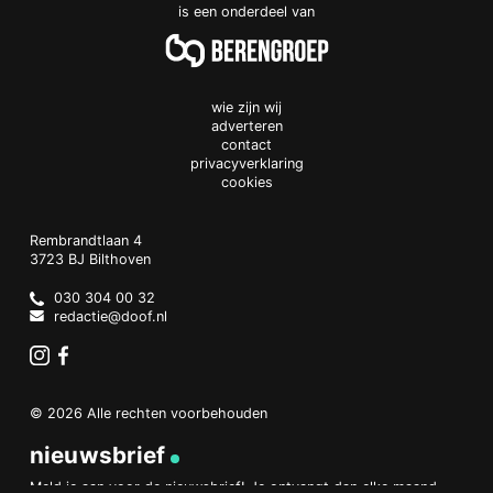
is een onderdeel van
wie zijn wij
adverteren
contact
privacyverklaring
cookies
Doof.nl
work
Rembrandtlaan 4
3723 BJ
Bilthoven
The
Netherlands
030 304 00 32
redactie@doof.nl
Instagram
Facebook
© 2026 Alle rechten voorbehouden
nieuwsbrief
Meld je aan voor de nieuwsbrief! Je ontvangt dan elke maand