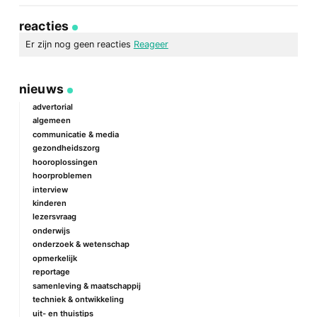
via
op
op
via
link
Facebook
Twitter
e-
reacties
mail
Er zijn nog geen reacties
Reageer
geef een reactie
nieuws
Je e-mailadres wordt niet gepubliceerd.
Vereiste velden zijn
gemarkeerd met
*
advertorial
algemeen
Reactie
*
communicatie & media
gezondheidszorg
hooroplossingen
hoorproblemen
interview
kinderen
lezersvraag
onderwijs
onderzoek & wetenschap
Naam
*
opmerkelijk
reportage
samenleving & maatschappij
techniek & ontwikkeling
E-mail
*
uit- en thuistips