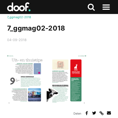
in
Doof.nl
Zoeken
Terug
Zoeken
Naar
naar
7_ggmag02-2018
menu
boven
7_ggmag02-2018
04-09-2018
Delen
Deel
Deel
Deel
Deel