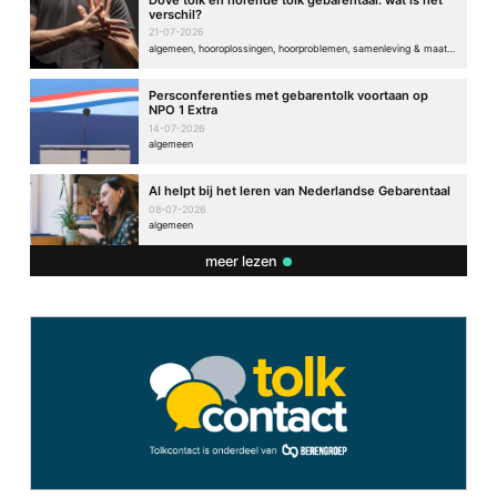
Dove tolk en horende tolk gebarentaal: wat is het
verschil?
21-07-2026
algemeen, hooroplossingen, hoorproblemen, samenleving & maatschappij
Persconferenties met gebarentolk voortaan op
NPO 1 Extra
14-07-2026
algemeen
AI helpt bij het leren van Nederlandse Gebarentaal
08-07-2026
algemeen
meer lezen