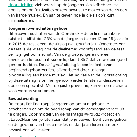
Hoorstichting
zich vooral op de jonge muziekliefhebber. Het
doel is om de festivalbezoekers bewust te maken van de risico’s
van harde muziek. En aan te geven hoe je die risico’s kunt
minimaliseren.
Jongeren overschatten gehoor
Uit nieuwe resultaten van de Oorcheck – de online spraak-in-
ruistest – blijkt dat 23% van de jongeren tussen 12 en 25 jaar die
in 2016 de test deed, de uitslag
niet goed
krijgt. Onderdeel van
de test is de vraag hoe de deelnemer voorafgaand aan de test
zelf zijn gehoor inschat. Van de groep jongeren die een
onvoldoende resultaat scoorde, dacht 85% dat ze wel een goed
gehoor hadden. De
niet goed
uitslag is een indicatie van
beginnend gehoorverlies, bijvoorbeeld door te lange
blootstelling aan harde muziek. Het advies van de Hoorstichting
bij deze uitslag is om het gehoor verder te laten onderzoeken
door een specialist. Met de juiste preventie, kan verdere schade
vaak worden voorkomen.
Bewustwording
De Hoorstichting roept jongeren op om hun gehoor te
beschermen en om de boodschap van de campagne verder uit
te dragen. Door middel van de hashtags #Proud2Protect en
#Love2Hear kun je laten zien dat je je bewust bent van je gehoor
en de gevaren van harde muziek en dat je anderen daar ook
bewust van wilt maken.