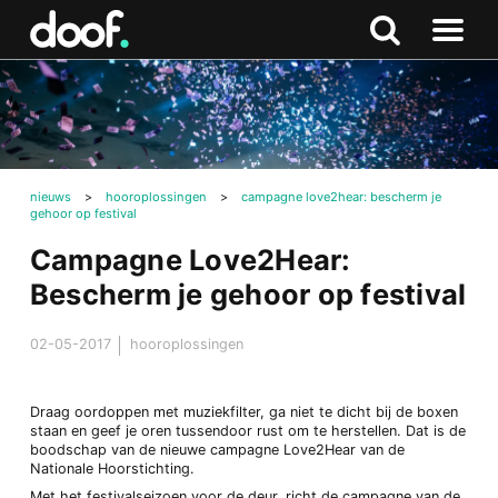
in
Doof.nl
Zoeken
Terug
Zoeken
Naar
naar
menu
boven
nieuws
>
hooroplossingen
>
campagne love2hear: bescherm je
gehoor op festival
Campagne Love2Hear:
Bescherm je gehoor op festival
02-05-2017
hooroplossingen
Draag oordoppen met muziekfilter, ga niet te dicht bij de boxen
staan en geef je oren tussendoor rust om te herstellen. Dat is de
boodschap van de nieuwe campagne Love2Hear van de
Nationale Hoorstichting.
Met het festivalseizoen voor de deur, richt de campagne van de