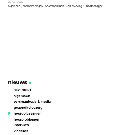
2
28-07-2026
a
algemeen
,
hooroplossingen
,
hoorproblemen
,
samenleving & maatschappij
,
techniek & ontwikkeling
nieuws
advertorial
algemeen
communicatie & media
gezondheidszorg
hooroplossingen
hoorproblemen
interview
kinderen