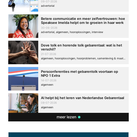
09-07-2026
advertorial
Betere communicatie en meer zelfvertrouwen: hoe
Speaksee Imelda helpt om te groeien in haar werk
30-06-2026
advertorial, algemeen, hooroplossingen, interview
Dove tolk en horende tolk gebarentaal: wat is het
verschil?
21-07-2026
algemeen, hooroplossingen, hoorproblemen, samenleving & maatschappij
Persconferenties met gebarentolk voortaan op
NPO 1 Extra
14-07-2026
algemeen
AI helpt bij het leren van Nederlandse Gebarentaal
08-07-2026
algemeen
meer lezen