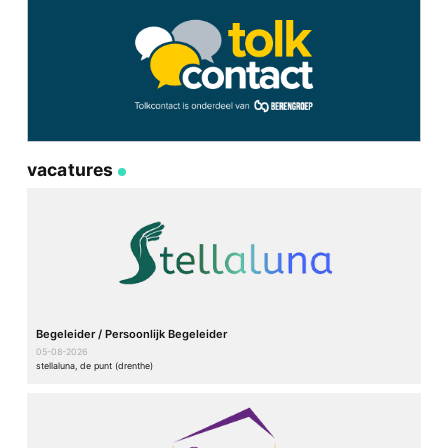
vacatures
Begeleider / Persoonlijk Begeleider
05-08-2026
stellaluna, de punt (drenthe)