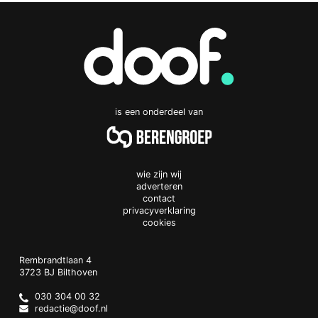
is een onderdeel van
wie zijn wij
adverteren
contact
privacyverklaring
cookies
Doof.nl
work
Rembrandtlaan 4
3723 BJ
Bilthoven
The
Netherlands
030 304 00 32
redactie@doof.nl