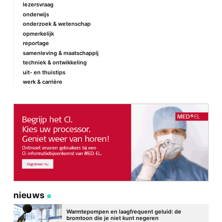
lezersvraag
onderwijs
onderzoek & wetenschap
Naam
*
opmerkelijk
reportage
samenleving & maatschappij
techniek & ontwikkeling
E-mail
*
uit- en thuistips
werk & carrière
Site
nieuws
Warmtepompen en laagfrequent geluid: de
bromtoon die je niet kunt negeren