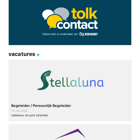
vacatures
Begeleider / Persoonlijk Begeleider
05-08-2026
stellaluna, de punt (drenthe)