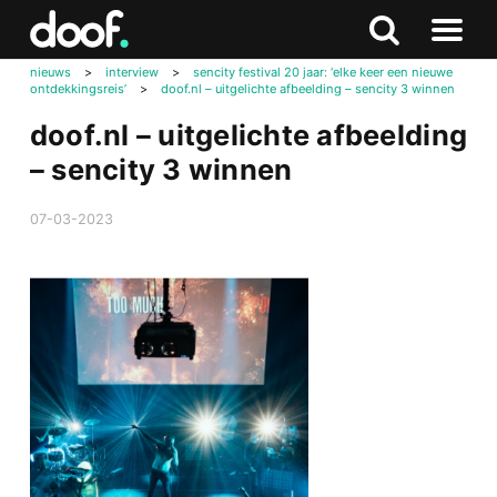
in
Doof.nl
Zoeken
Terug
Zoeken
Naar
naar
nieuws
>
interview
>
sencity festival 20 jaar: ‘elke keer een nieuwe
menu
ontdekkingsreis’
>
doof.nl – uitgelichte afbeelding – sencity 3 winnen
boven
doof.nl – uitgelichte afbeelding
– sencity 3 winnen
07-03-2023