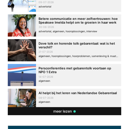
09-07-2026
advertorial
Betere communicatie en meer zelfvertrouwen: hoe
Speaksee Imelda helpt om te groeien in haar werk
30-06-2026
advertorial, algemeen, hooroplossingen, interview
Dove tolk en horende tolk gebarentaal: wat is het
verschil?
21-07-2026
algemeen, hooroplossingen, hoorproblemen, samenleving & maatschappij
Persconferenties met gebarentolk voortaan op
NPO 1 Extra
14-07-2026
algemeen
AI helpt bij het leren van Nederlandse Gebarentaal
08-07-2026
algemeen
meer lezen