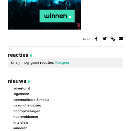
Delen
Deel
Deel
Deel
Deel
via
op
op
via
link
Facebook
Twitter
e-
reacties
mail
Er zijn nog geen reacties
Reageer
geef een reactie
nieuws
Je e-mailadres wordt niet gepubliceerd.
Vereiste velden zijn
gemarkeerd met
*
advertorial
algemeen
Reactie
*
communicatie & media
gezondheidszorg
hooroplossingen
hoorproblemen
interview
kinderen