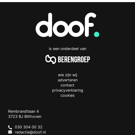
is een onderdeel van
wie zijn wij
adverteren
contact
privacyverklaring
cookies
Doof.nl
work
Rembrandtlaan 4
3723 BJ
Bilthoven
The
Netherlands
030 304 00 32
redactie@doof.nl