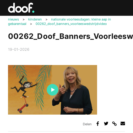
in
Doof.nl
nieuws
>
kinderen
>
nationale voorleesdagen: kleine aap in
gebarentaal
>
00262_doof_banners_voorleeswedstrijdvideo
00262_Doof_Banners_Voorleeswe
19-01-2026
Delen
Deel
Deel
Deel
Deel