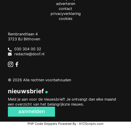
adverteren
contact
privacyverklaring
cookies
Doof.nl
work
Rembrandtlaan 4
3723 BJ
Bilthoven
The
Netherlands
030 304 00 32
redactie@doof.nl
Instagram
Facebook
© 2026 Alle rechten voorbehouden
nieuwsbrief
Meld je aan voor de nieuwsbrief! Je ontvangt dan elke maand
een overzicht van het belangrijkste nieuws.
aanmelden
PHP Code Snippets
Powered By :
XYZScripts.com