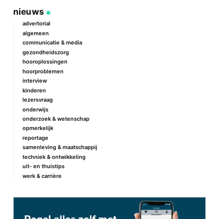
via
op
op
via
link
Facebook
Twitter
e-
nieuws
mail
advertorial
algemeen
communicatie & media
gezondheidszorg
hooroplossingen
hoorproblemen
interview
kinderen
lezersvraag
onderwijs
onderzoek & wetenschap
opmerkelijk
reportage
samenleving & maatschappij
techniek & ontwikkeling
uit- en thuistips
werk & carrière