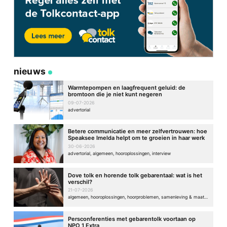
nieuws
Warmtepompen en laagfrequent geluid: de
bromtoon die je niet kunt negeren
09-07-2026
advertorial
Betere communicatie en meer zelfvertrouwen: hoe
Speaksee Imelda helpt om te groeien in haar werk
30-06-2026
advertorial, algemeen, hooroplossingen, interview
Dove tolk en horende tolk gebarentaal: wat is het
verschil?
21-07-2026
algemeen, hooroplossingen, hoorproblemen, samenleving & maatschappij
Persconferenties met gebarentolk voortaan op
NPO 1 Extra