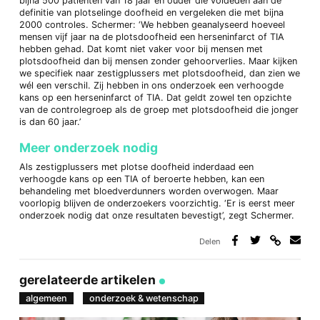
bijna 500 patiënten van 18 jaar en ouder die voldeden aan de
definitie van plotselinge doofheid en vergeleken die met bijna
2000 controles. Schermer: ‘We hebben geanalyseerd hoeveel
mensen vijf jaar na de plotsdoofheid een herseninfarct of TIA
hebben gehad. Dat komt niet vaker voor bij mensen met
plotsdoofheid dan bij mensen zonder gehoorverlies. Maar kijken
we specifiek naar zestigplussers met plotsdoofheid, dan zien we
wél een verschil. Zij hebben in ons onderzoek een verhoogde
kans op een herseninfarct of TIA. Dat geldt zowel ten opzichte
van de controlegroep als de groep met plotsdoofheid die jonger
is dan 60 jaar.’
Meer onderzoek nodig
Als zestigplussers met plotse doofheid inderdaad een
verhoogde kans op een TIA of beroerte hebben, kan een
behandeling met bloedverdunners worden overwogen. Maar
voorlopig blijven de onderzoekers voorzichtig. ‘Er is eerst meer
onderzoek nodig dat onze resultaten bevestigt’, zegt Schermer.
Delen
Deel
Deel
Deel
Deel
via
op
op
via
link
Facebook
Twitter
e-
gerelateerde artikelen
mail
algemeen
onderzoek & wetenschap