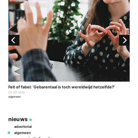
a
Feit of fabel: ‘Gebarentaal is toch wereldwijd hetzelfde?’
P
04-08-2026
2
algemeen
a
nieuws
advertorial
algemeen