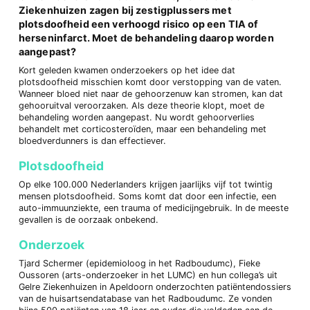
Ziekenhuizen zagen bij zestigplussers met
plotsdoofheid een verhoogd risico op een TIA of
herseninfarct. Moet de behandeling daarop worden
aangepast?
Kort geleden kwamen onderzoekers op het idee dat
plotsdoofheid misschien komt door verstopping van de vaten.
Wanneer bloed niet naar de gehoorzenuw kan stromen, kan dat
gehooruitval veroorzaken. Als deze theorie klopt, moet de
behandeling worden aangepast. Nu wordt gehoorverlies
behandelt met corticosteroïden, maar een behandeling met
bloedverdunners is dan effectiever.
Plotsdoofheid
Op elke 100.000 Nederlanders krijgen jaarlijks vijf tot twintig
mensen plotsdoofheid. Soms komt dat door een infectie, een
auto-immuunziekte, een trauma of medicijngebruik. In de meeste
gevallen is de oorzaak onbekend.
Onderzoek
Tjard Schermer (epidemioloog in het Radboudumc), Fieke
Oussoren (arts-onderzoeker in het LUMC) en hun collega’s uit
Gelre Ziekenhuizen in Apeldoorn onderzochten patiëntendossiers
van de huisartsendatabase van het Radboudumc. Ze vonden