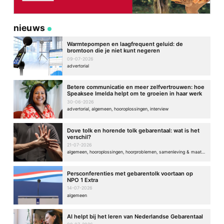
nieuws
Warmtepompen en laagfrequent geluid: de
bromtoon die je niet kunt negeren
09-07-2026
advertorial
Betere communicatie en meer zelfvertrouwen: hoe
Speaksee Imelda helpt om te groeien in haar werk
30-06-2026
advertorial, algemeen, hooroplossingen, interview
Dove tolk en horende tolk gebarentaal: wat is het
verschil?
21-07-2026
algemeen, hooroplossingen, hoorproblemen, samenleving & maatschappij
Persconferenties met gebarentolk voortaan op
NPO 1 Extra
14-07-2026
algemeen
AI helpt bij het leren van Nederlandse Gebarentaal