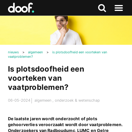
in
Doof.nl
Zoeken
Terug
Zoeken
Naar
naar
menu
boven
nieuws
>
algemeen
>
is plotsdoofheid een voorteken van
vaatproblemen?
Is plotsdoofheid een
voorteken van
vaatproblemen?
06-05-2024
algemeen
,
onderzoek & wetenschap
De laatste jaren wordt onderzocht of plots
gehoorverlies veroorzaakt wordt door vaatproblemen.
Onderzoekers van Radboudumc, LUMC en Gelre