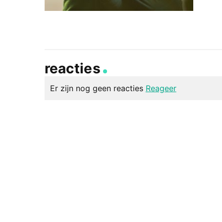
reacties
Er zijn nog geen reacties
Reageer
geef een reactie
Je e-mailadres wordt niet gepubliceerd.
Vereiste v
Reactie
*