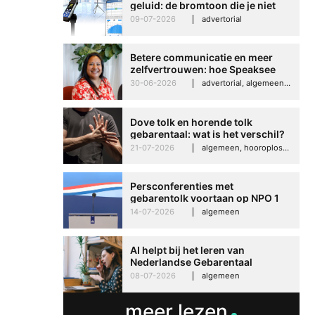
geluid: de bromtoon die je niet
kunt negeren
09-07-2026
advertorial
Betere communicatie en meer
zelfvertrouwen: hoe Speaksee
Imelda helpt om te groeien in
30-06-2026
advertorial, algemeen, hooroplossingen, interview
haar werk
Dove tolk en horende tolk
gebarentaal: wat is het verschil?
21-07-2026
algemeen, hooroplossingen, hoorproblemen, samenleving & maatschappij
Persconferenties met
gebarentolk voortaan op NPO 1
Extra
14-07-2026
algemeen
AI helpt bij het leren van
Nederlandse Gebarentaal
08-07-2026
algemeen
meer lezen