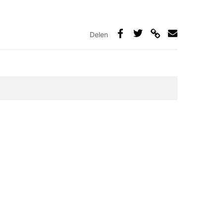
Delen
Deel
Deel
Deel
Deel
via
op
op
via
link
Facebook
Twitter
e-
mail
elden zijn gemarkeerd met
*