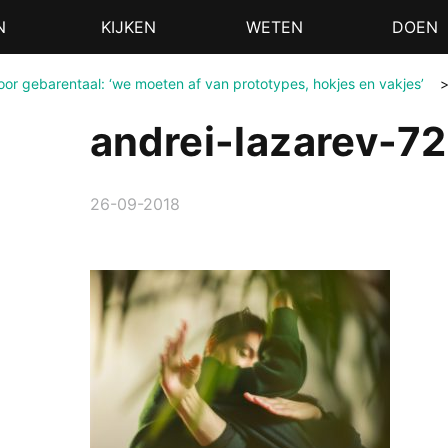
N
KIJKEN
WETEN
DOEN
or gebarentaal: ‘we moeten af van prototypes, hokjes en vakjes’
andrei-lazarev-7
26-09-2018