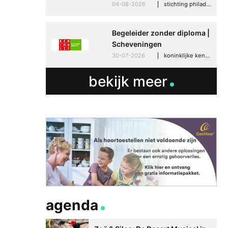
04-08-2026
stichting philadelphia zorg, den haag
Begeleider zonder diploma |
Scheveningen
30-07-2026
koninklijke kentalis, scheveningen
bekijk meer
agenda