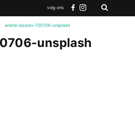
volg ons
Zoeken
Terug
facebook
instagram
Zoeken
naar
>
andrei-lazarev-720706-unsplash
boven
20706-unsplash