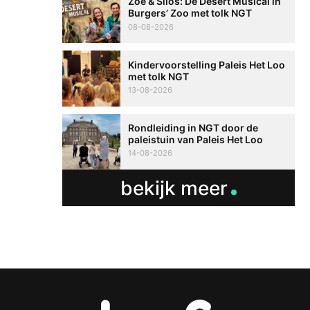
Zoë & Silos: De Desert Musical in
Burgers’ Zoo met tolk NGT
08-08-2026
Kindervoorstelling Paleis Het Loo
met tolk NGT
13-08-2026
Rondleiding in NGT door de
paleistuin van Paleis Het Loo
14-08-2026
bekijk meer