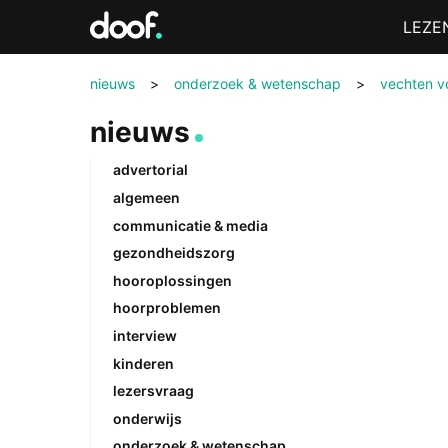
in
Menu
LEZE
Doof.nl
nieuws
>
onderzoek & wetenschap
>
vechten vo
nieuws
advertorial
algemeen
communicatie & media
gezondheidszorg
hooroplossingen
hoorproblemen
interview
kinderen
lezersvraag
onderwijs
onderzoek & wetenschap