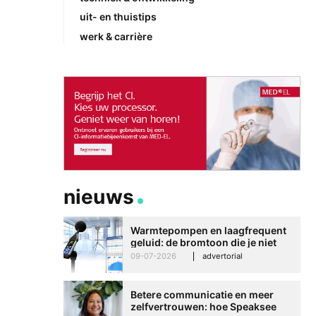
uit- en thuistips
werk & carrière
nieuws
Warmtepompen en laagfrequent
geluid: de bromtoon die je niet
kunt negeren
09-07-2026
advertorial
Betere communicatie en meer
zelfvertrouwen: hoe Speaksee