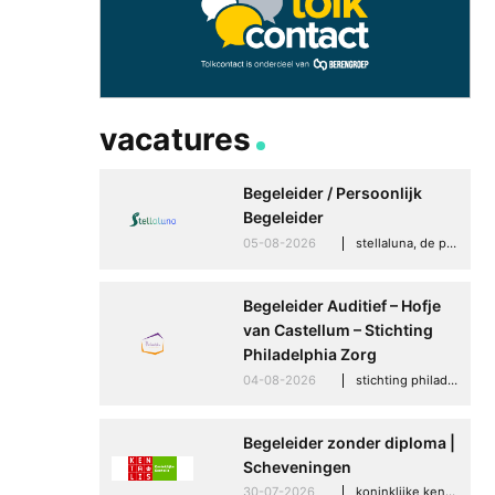
vacatures
Begeleider / Persoonlijk
Begeleider
05-08-2026
stellaluna, de punt (drenthe)
Nog meer volgtips 
hoogte te blijven v
Begeleider Auditief – Hofje
dovengemeenschap
van Castellum – Stichting
28-07-2025
algemee
Philadelphia Zorg
04-08-2026
stichting philadelphia zorg, den haag
Begeleider zonder diploma |
Scheveningen
30-07-2026
koninklijke kentalis, scheveningen