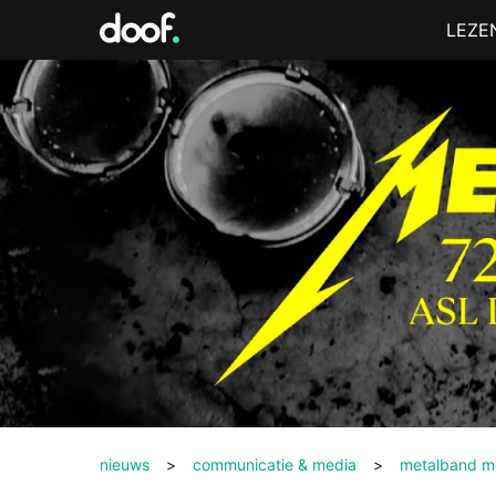
in
Menu
LEZE
Doof.nl
nieuws
>
communicatie & media
>
metalband me