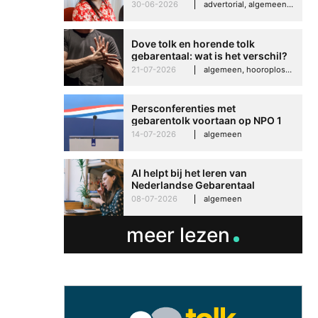
Imelda helpt om te groeien in
30-06-2026
advertorial, algemeen, hooroplossingen, interview
haar werk
Dove tolk en horende tolk
gebarentaal: wat is het verschil?
21-07-2026
algemeen, hooroplossingen, hoorproblemen, samenleving & maatschappij
Persconferenties met
gebarentolk voortaan op NPO 1
Extra
14-07-2026
algemeen
AI helpt bij het leren van
Nederlandse Gebarentaal
08-07-2026
algemeen
meer lezen