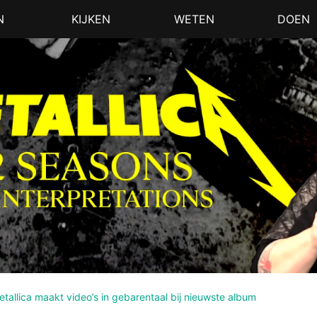
N
KIJKEN
WETEN
DOEN
tallica maakt video’s in gebarentaal bij nieuwste album