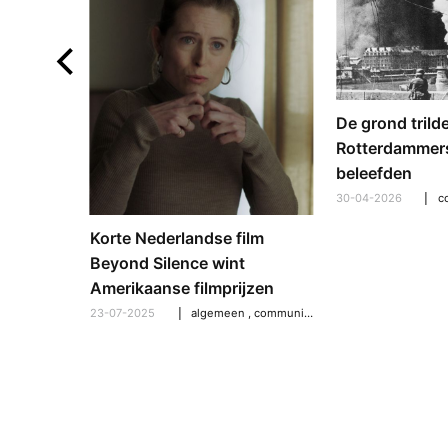
De grond trild
Rotterdammers
beleefden
30-04-2026
om op de
Korte Nederlandse film
an NGT en
Beyond Silence wint
Amerikaanse filmprijzen
n
,
communicatie & media
23-07-2025
,
samenleving & maatschappij
algemeen
,
communicatie & media
,
uit- en thuistips