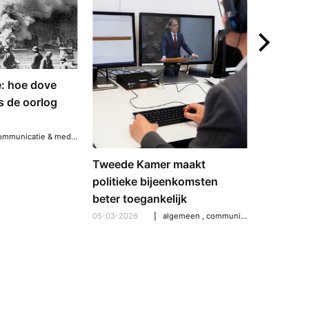
Possibil
e: hoe dove
Festival
 de oorlog
Podiumd
26-01-2026
communicatie & media
,
interview
Tweede Kamer maakt
politieke bijeenkomsten
beter toegankelijk
05-03-2026
algemeen
,
communicatie & media
,
sam