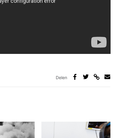
Delen
Deel
Deel
Deel
Deel
via
op
op
via
link
Facebook
Twitter
e-
mail