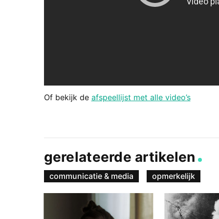
Of bekijk de
afspeellijst met alle video’s
gerelateerde artikelen
communicatie & media
opmerkelijk