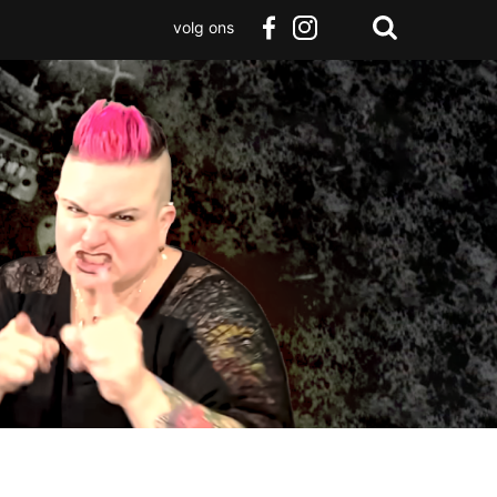
volg ons
Zoeken
Terug
facebook
instagram
Zoeken
naar
boven