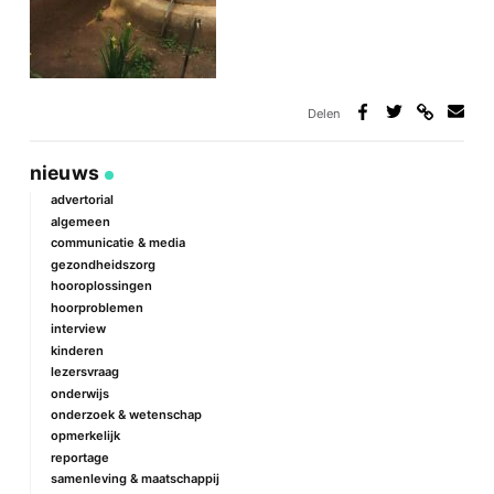
Delen
Deel
Deel
Deel
Deel
via
op
op
via
link
Facebook
Twitter
e-
nieuws
mail
advertorial
algemeen
communicatie & media
gezondheidszorg
hooroplossingen
hoorproblemen
interview
kinderen
lezersvraag
onderwijs
onderzoek & wetenschap
opmerkelijk
reportage
samenleving & maatschappij