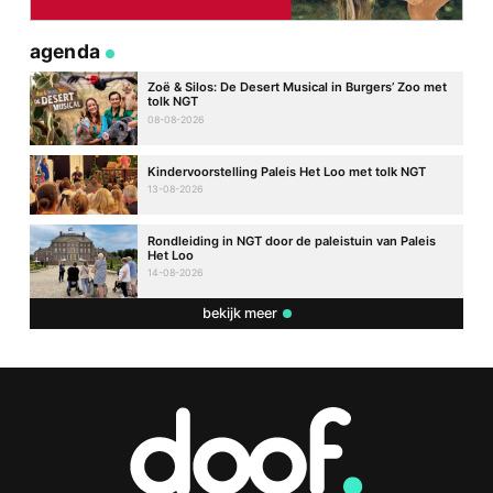
agenda
Zoë & Silos: De Desert Musical in Burgers’ Zoo met
tolk NGT
08-08-2026
Kindervoorstelling Paleis Het Loo met tolk NGT
13-08-2026
Rondleiding in NGT door de paleistuin van Paleis
Het Loo
14-08-2026
bekijk meer