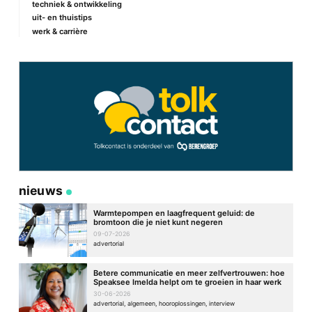
techniek & ontwikkeling
uit- en thuistips
werk & carrière
nieuws
Warmtepompen en laagfrequent geluid: de
bromtoon die je niet kunt negeren
09-07-2026
advertorial
Betere communicatie en meer zelfvertrouwen: hoe
Speaksee Imelda helpt om te groeien in haar werk
30-06-2026
advertorial, algemeen, hooroplossingen, interview