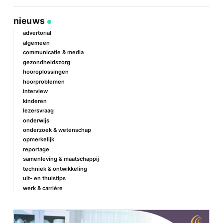
Deel
Deel
Deel
Deel
via
op
op
via
link
Facebook
Twitter
e-
nieuws
mail
advertorial
algemeen
communicatie & media
gezondheidszorg
hooroplossingen
hoorproblemen
interview
kinderen
lezersvraag
onderwijs
onderzoek & wetenschap
opmerkelijk
reportage
samenleving & maatschappij
techniek & ontwikkeling
uit- en thuistips
werk & carrière