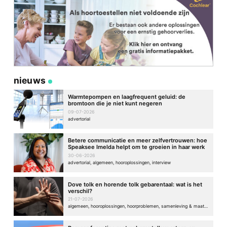
nieuws
Warmtepompen en laagfrequent geluid: de
bromtoon die je niet kunt negeren
09-07-2026
advertorial
Betere communicatie en meer zelfvertrouwen: hoe
Speaksee Imelda helpt om te groeien in haar werk
30-06-2026
advertorial, algemeen, hooroplossingen, interview
Dove tolk en horende tolk gebarentaal: wat is het
verschil?
21-07-2026
algemeen, hooroplossingen, hoorproblemen, samenleving & maatschappij