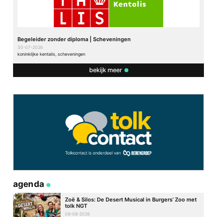
Begeleider zonder diploma | Scheveningen
30-07-2026
koninklijke kentalis, scheveningen
bekijk meer
agenda
Zoë & Silos: De Desert Musical in Burgers’ Zoo met
tolk NGT
08-08-2026