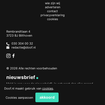
wie zijn wij
adverteren
contact
privacyverklaring
cookies
Doof.nl
work
Rembrandtlaan 4
3723 BJ
Bilthoven
The
Netherlands
030 304 00 32
redactie@doof.nl
Instagram
Facebook
© 2026 Alle rechten voorbehouden
nieuwsbrief
Meld je aan voor de nieuwsbrief! Je ontvangt dan elke maand
een overzicht van het belangrijkste nieuws.
Doof.nl maakt gebruik van
cookies
.
aanmelden
akkoord
Cookies aanpassen
PHP Code Snippets
Powered By :
XYZScripts.com