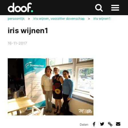
in
Doof.nl
Zoeken
Terug
Zoeken
Naar
naar
persoonlijk
>
iris wijnen, voorzitter dovenschap
>
iris wijnen1
menu
boven
iris wijnen1
16-11-2017
Delen