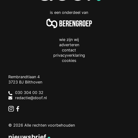
is een onderdeel van
wie zijn wij
adverteren
contact
privacyverklaring
cookies
Doof.nl
work
Rembrandtlaan 4
3723 BJ
Bilthoven
The
Netherlands
030 304 00 32
redactie@doof.nl
Instagram
Facebook
© 2026 Alle rechten voorbehouden
nieuwsbrief