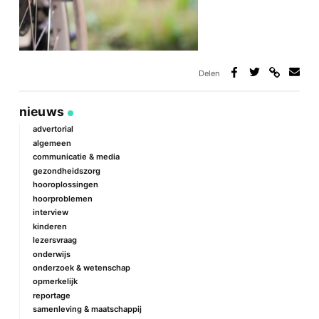
Delen
Deel
Deel
Deel
Deel
via
op
op
via
link
Facebook
Twitter
e-
nieuws
mail
advertorial
algemeen
communicatie & media
gezondheidszorg
hooroplossingen
hoorproblemen
interview
kinderen
lezersvraag
onderwijs
onderzoek & wetenschap
opmerkelijk
reportage
samenleving & maatschappij