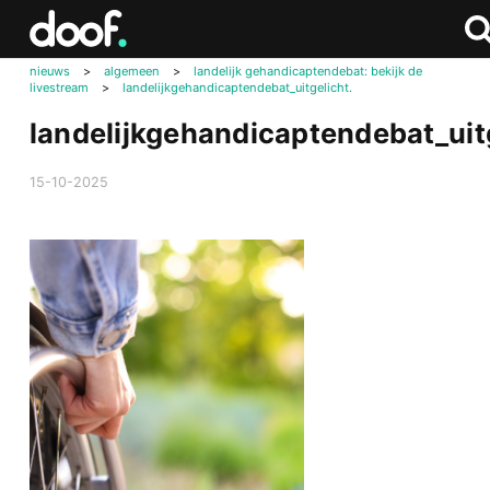
in
Doof.nl
Zoe
Zoek
nieuws
>
algemeen
>
landelijk gehandicaptendebat: bekijk de
livestream
>
landelijkgehandicaptendebat_uitgelicht.
landelijkgehandicaptendebat_uitg
15-10-2025