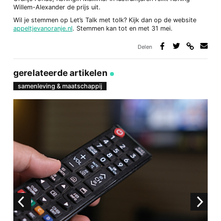
Willem-Alexander de prijs uit.
Wil je stemmen op Let’s Talk met tolk? Kijk dan op de website
appeltjevanoranje.nl
. Stemmen kan tot en met 31 mei.
Delen
Deel
Deel
Deel
Deel
via
op
op
via
link
Facebook
Twitter
e-
gerelateerde artikelen
mail
samenleving & maatschappij