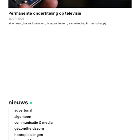
D
Permanente ondertiteling op televisie
2
28-07-2026
a
algemeen
,
hooroplossingen
,
hoorproblemen
,
samenleving & maatschappij
,
techniek & ontwikkeling
nieuws
advertorial
algemeen
communicatie & media
gezondheidszorg
hooroplossingen