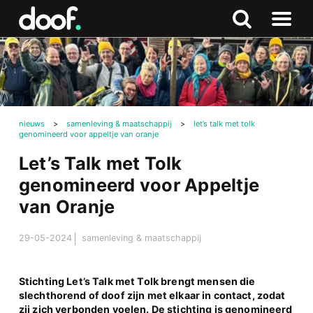
in
Doof.nl
Zoeken
Terug
Zoeken
Naar
naar
menu
boven
nieuws
>
samenleving & maatschappij
>
let’s talk met tolk
genomineerd voor appeltje van oranje
Let’s Talk met Tolk
genomineerd voor Appeltje
van Oranje
29-05-2024
samenleving & maatschappij
Stichting Let’s Talk met Tolk brengt mensen die
slechthorend of doof zijn met elkaar in contact, zodat
zij zich verbonden voelen. De stichting is genomineerd