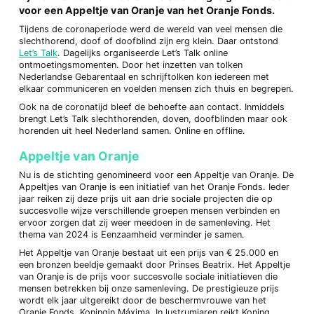
voor een Appeltje van Oranje van het Oranje Fonds.
Tijdens de coronaperiode werd de wereld van veel mensen die
slechthorend, doof of doofblind zijn erg klein. Daar ontstond
Let’s Talk
. Dagelijks organiseerde Let’s Talk online
ontmoetingsmomenten. Door het inzetten van tolken
Nederlandse Gebarentaal en schrijftolken kon iedereen met
elkaar communiceren en voelden mensen zich thuis en begrepen.
Ook na de coronatijd bleef de behoefte aan contact. Inmiddels
brengt Let’s Talk slechthorenden, doven, doofblinden maar ook
horenden uit heel Nederland samen. Online en offline.
Appeltje van Oranje
Nu is de stichting genomineerd voor een Appeltje van Oranje. De
Appeltjes van Oranje is een initiatief van het Oranje Fonds. Ieder
jaar reiken zij deze prijs uit aan drie sociale projecten die op
succesvolle wijze verschillende groepen mensen verbinden en
ervoor zorgen dat zij weer meedoen in de samenleving. Het
thema van 2024 is Eenzaamheid verminder je samen.
Het Appeltje van Oranje bestaat uit een prijs van € 25.000 en
een bronzen beeldje gemaakt door Prinses Beatrix. Het Appeltje
van Oranje is de prijs voor succesvolle sociale initiatieven die
mensen betrekken bij onze samenleving. De prestigieuze prijs
wordt elk jaar uitgereikt door de beschermvrouwe van het
Oranje Fonds, Koningin Máxima. In lustrumjaren reikt Koning