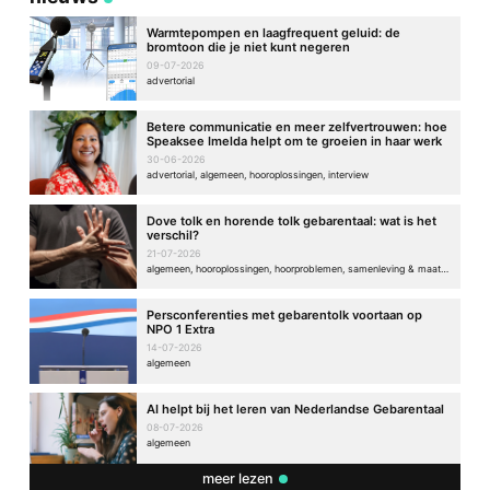
Warmtepompen en laagfrequent geluid: de
bromtoon die je niet kunt negeren
09-07-2026
advertorial
Betere communicatie en meer zelfvertrouwen: hoe
Speaksee Imelda helpt om te groeien in haar werk
30-06-2026
advertorial, algemeen, hooroplossingen, interview
Dove tolk en horende tolk gebarentaal: wat is het
verschil?
21-07-2026
algemeen, hooroplossingen, hoorproblemen, samenleving & maatschappij
Persconferenties met gebarentolk voortaan op
NPO 1 Extra
14-07-2026
algemeen
AI helpt bij het leren van Nederlandse Gebarentaal
08-07-2026
algemeen
meer lezen