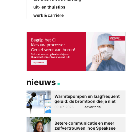
uit- en thuistips
werk & carrière
nieuws
Warmtepompen en laagfrequent
geluid: de bromtoon die je niet
kunt negeren
09-07-2026
advertorial
Betere communicatie en meer
zelfvertrouwen: hoe Speaksee