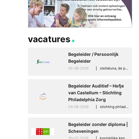
vacatures
Begeleider / Persoonlijk
Begeleider
05-08-2026
stellaluna, de punt (drenthe)
Begeleider Auditief – Hofje
van Castellum – Stichting
Philadelphia Zorg
04-08-2026
stichting philadelphia zorg, den haag
Begeleider zonder diploma |
Scheveningen
30-07-2026
koninklijke kentalis, scheveningen