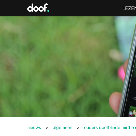
in
Menu
LEZE
Doof.nl
nieuws
>
algemeen
>
ouders doofblinde mirthe 