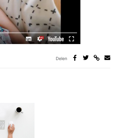
Delen
Deel
Deel
Deel
Deel
via
op
op
via
link
Facebook
Twitter
e-
mail