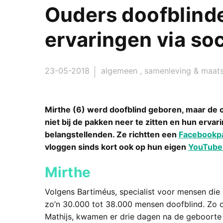
Ouders doofblinde
ervaringen via so
23-05-2018
algemeen
,
samenleving & maats
Mirthe (6) werd doofblind geboren, maar de 
niet bij de pakken neer te zitten en hun erva
belangstellenden. Ze richtten een
Facebookp
vloggen sinds kort ook op hun eigen
YouTube
Mirthe
Volgens Bartiméus, specialist voor mensen die bl
zo’n 30.000 tot 38.000 mensen doofblind. Zo o
Mathijs, kwamen er drie dagen na de geboorte v