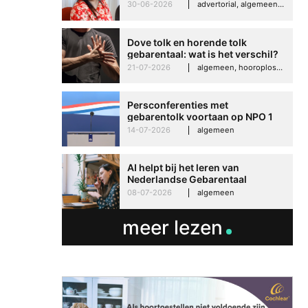
Imelda helpt om te groeien in
30-06-2026
advertorial, algemeen, hooroplossingen, interview
haar werk
Dove tolk en horende tolk
gebarentaal: wat is het verschil?
21-07-2026
algemeen, hooroplossingen, hoorproblemen, samenleving & maatschappij
Persconferenties met
gebarentolk voortaan op NPO 1
Extra
14-07-2026
algemeen
AI helpt bij het leren van
Nederlandse Gebarentaal
08-07-2026
algemeen
meer lezen