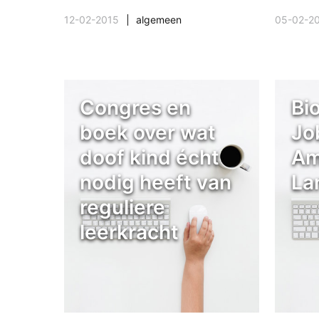
12-02-2015
algemeen
05-02-2
Congres en
Bi
boek over wat
Jo
doof kind écht
Am
nodig heeft van
La
reguliere
leerkracht