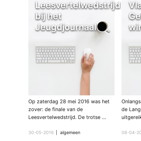
Leesvertelwedstrijd
Vl
bij het
Ge
Jeugdjournaal
win
Op zaterdag 28 mei 2016 was het
Onlangs 
zover: de finale van de
de Lang
Leesvertelwedstrijd. De trotse …
uitgerei
30-05-2016
algemeen
08-04-2