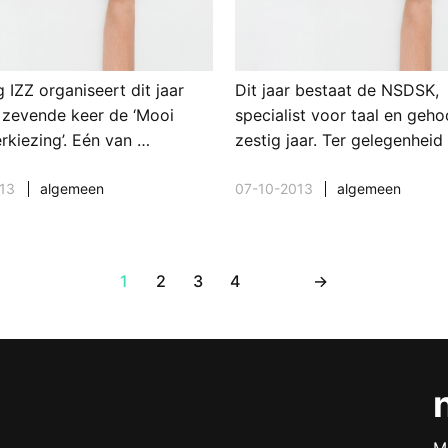
g IZZ organiseert dit jaar
Dit jaar bestaat de NSDSK,
 zevende keer de ‘Mooi
specialist voor taal en geho
rkiezing’. Eén van …
zestig jaar. Ter gelegenheid
13
algemeen
07-10-2013
algemeen
1
2
3
4
→