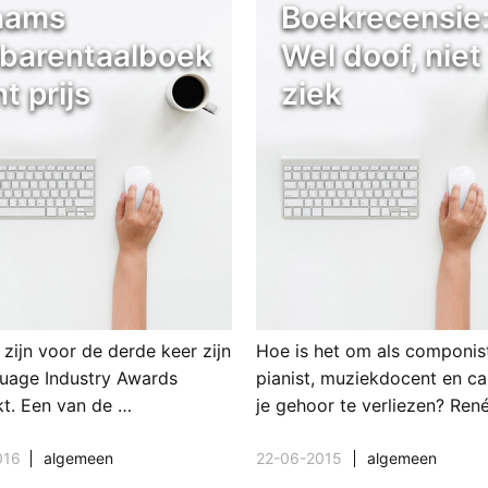
aams
Boekrecensie
barentaalboek
Wel doof, niet
t prijs
ziek
zijn voor de derde keer zijn
Hoe is het om als componis
uage Industry Awards
pianist, muziekdocent en ca
kt. Een van de …
je gehoor te verliezen? Ren
016
algemeen
22-06-2015
algemeen