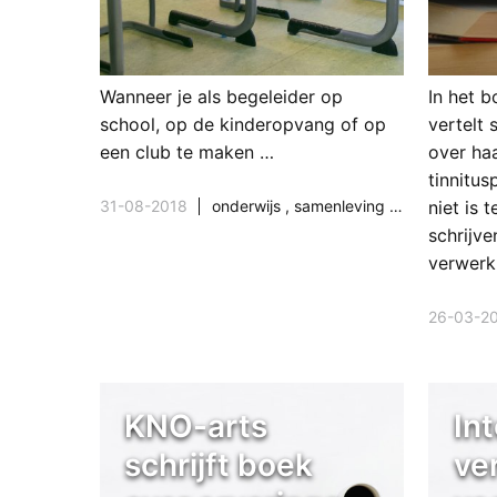
Wanneer je als begeleider op
In het b
school, op de kinderopvang of op
vertelt 
een club te maken …
over haa
tinnitus
31-08-2018
onderwijs
,
samenleving & maatschappij
niet is 
schrijve
verwerk
26-03-2
KNO-arts
In
schrijft boek
ve