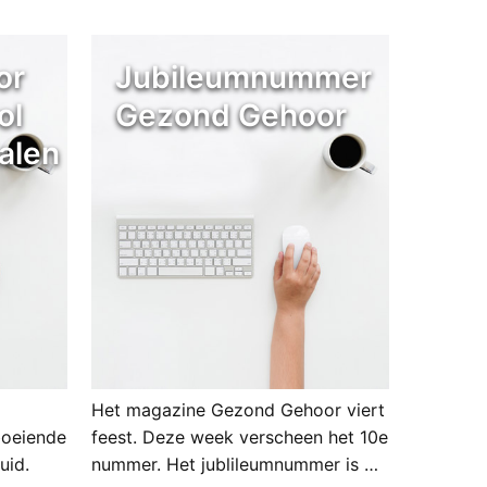
or
Jubileumnummer
ol
Gezond Gehoor
alen
Het magazine Gezond Gehoor viert
boeiende
feest. Deze week verscheen het 10e
uid.
nummer. Het jublileumnummer is …