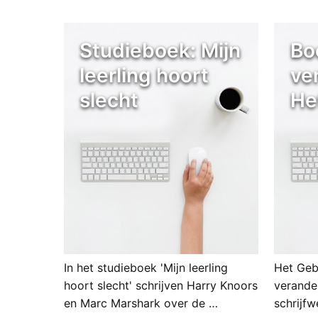
Studieboek: Mijn
Bo
leerling hoort
ve
slecht
He
In het studieboek 'Mijn leerling
Het Geb
hoort slecht' schrijven Harry Knoors
verander
en Marc Marshark over de …
schrijfw