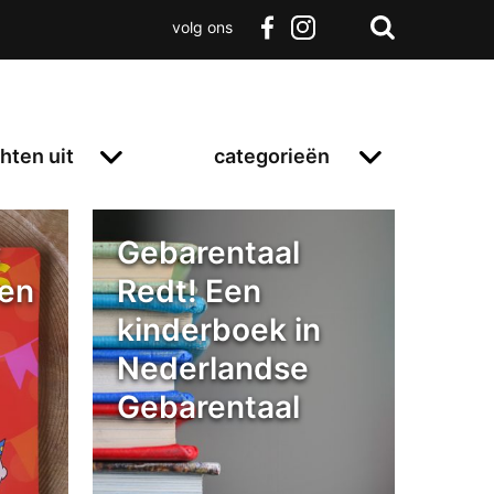
volg ons
Zoeken
Terug
facebook
instagram
Zoeken
naar
boven
hten uit
categorieën
:
Gebarentaal
ren
Redt! Een
kinderboek in
Nederlandse
Gebarentaal