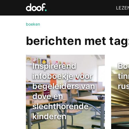
in
Menu
LEZE
Doof.nl
boeken
berichten met tag
Inspirerend
Bo
infoboekje voor
ti
begeleiders van
rus
dove en
slechthorende
kinderen