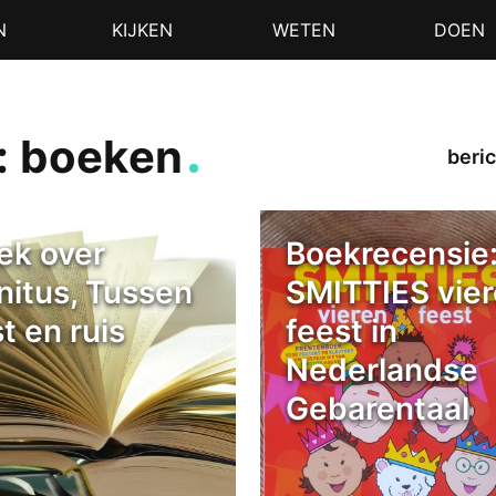
N
KIJKEN
WETEN
DOEN
: boeken
beric
ek over
Boekrecensie
nnitus, Tussen
SMITTIES vie
t en ruis
feest in
Nederlandse
Gebarentaal