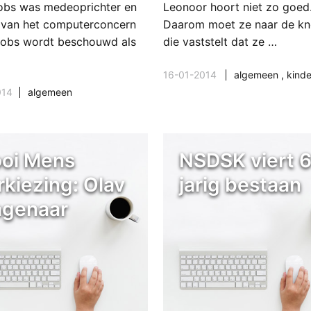
obs was medeoprichter en
Leonoor hoort niet zo goed
van het computerconcern
Daarom moet ze naar de kn
Jobs wordt beschouwd als
die vaststelt dat ze …
16-01-2014
algemeen
,
kind
014
algemeen
oi Mens
NSDSK viert 
rkiezing: Olav
jarig bestaan
genaar