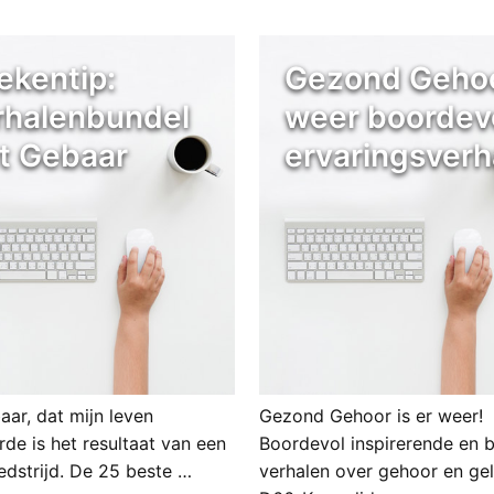
ekentip:
Gezond Geho
rhalenbundel
weer boordev
t Gebaar
ervaringsverh
aar, dat mijn leven
Gezond Gehoor is er weer!
de is het resultaat van een
Boordevol inspirerende en 
edstrijd. De 25 beste …
verhalen over gehoor en gel