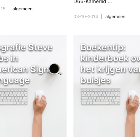
D66-Kamerlid …
015
algemeen
03-10-2014
algemeen
ografie Steve
Boekentip:
bs in
kinderboek o
erican Sign
het krijgen va
nguage
buisjes