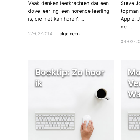
Vaak denken leerkrachten dat een
Steve J
dove leerling ‘een horende leerling
topman 
is, die niet kan horen’. …
Apple. 
de …
27-02-2014
algemeen
04-02-2
Boektip: Zo hoor
Mo
ik
Ve
Wa