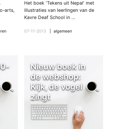
.
Het boek 'Tekens uit Nepal' met
o-arts,
illustraties van leerlingen van de
Kavre Deaf School in …
eren
07-11-2013
algemeen
60-
Nieuw boek in
de webshop:
Kijk, de vogel
zingt