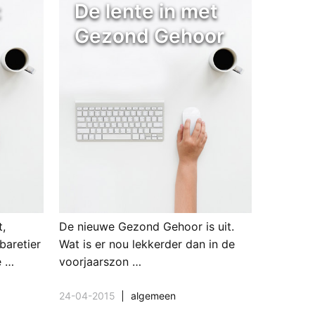
:
De lente in met
Gezond Gehoor
t,
De nieuwe Gezond Gehoor is uit.
baretier
Wat is er nou lekkerder dan in de
é …
voorjaarszon …
24-04-2015
algemeen