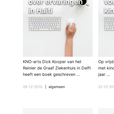
over ervaringen
vo
in Haïti
ki
KNO-arts Dick Kooper van het
Op vrijd
Reinier de Graaf Ziekenhuis in Delft
met kin
heeft een boek geschreven …
jaar …
28-12-2016
algemeen
22-12-20