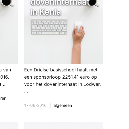
doveninternaat
in Kenia
ma van
Een Drielse basisschool haalt met
016.
een sponsorloop 2251,41 euro op
t …
voor het doveninternaat in Lodwar,
…
eren
17-06-2016
algemeen