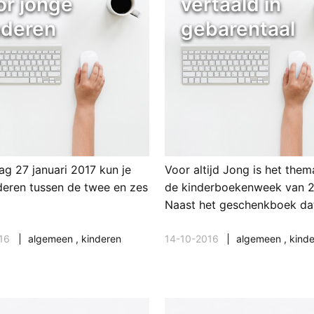
or jonge
vertaald in
nderen
gebarentaal
ag 27 januari 2017 kun je
Voor altijd Jong is het the
deren tussen de twee en zes
de kinderboekenweek van 2
Naast het geschenkboek da
16
algemeen
,
kinderen
14-10-2016
algemeen
,
kind