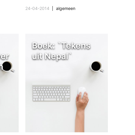
24-04-2014
algemeen
Boek: `Tekens
ver
uit Nepal`
n