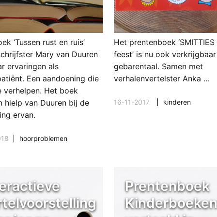
oek ‘Tussen rust en ruis’
Het prentenboek ‘SMITTIES 
schrijfster Mary van Duuren
feest’ is nu ook verkrijgbaar
r ervaringen als
gebarentaal. Samen met
patiënt. Een aandoening die
verhalenvertelster Anka …
te verhelpen. Het boek
16-11-2017
kinderen
n hielp van Duuren bij de
ing ervan.
018
hoorproblemen
teractieve
Prentenboek
rtelvoorstelling
Kinderboeke