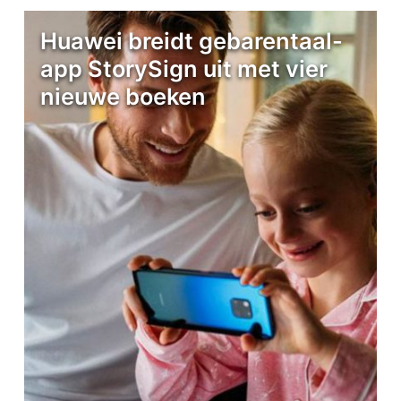
Huawei breidt gebarentaal-
app StorySign uit met vier
nieuwe boeken