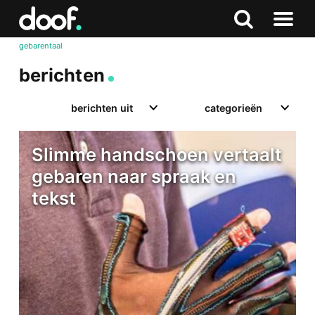
in
Doof.nl
Zoeken
Terug
Zoeken
Naar
naar
gebarentaal
menu
boven
berichten
berichten uit
categorieën
Slimme handschoen vertaalt
gebaren naar spraak en
tekst