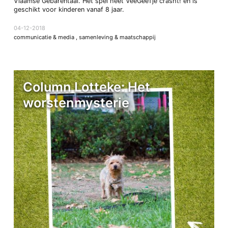
Vlaamse Gebarentaal. Het spel heet VeeGeeTje crasht! en is
geschikt voor kinderen vanaf 8 jaar.
04-12-2018
communicatie & media
,
samenleving & maatschappij
Column Lotteke: Het
worstenmysterie