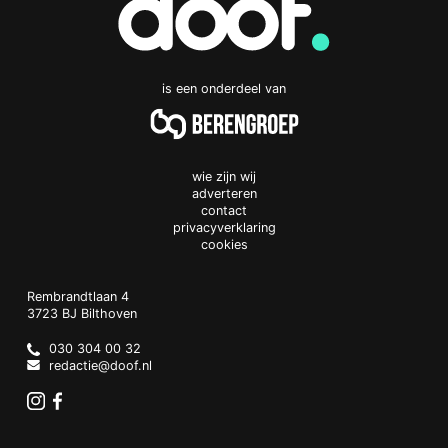
is een onderdeel van
wie zijn wij
adverteren
contact
privacyverklaring
cookies
Doof.nl
work
Rembrandtlaan 4
3723 BJ
Bilthoven
The
Netherlands
030 304 00 32
redactie@doof.nl
Instagram
Facebook