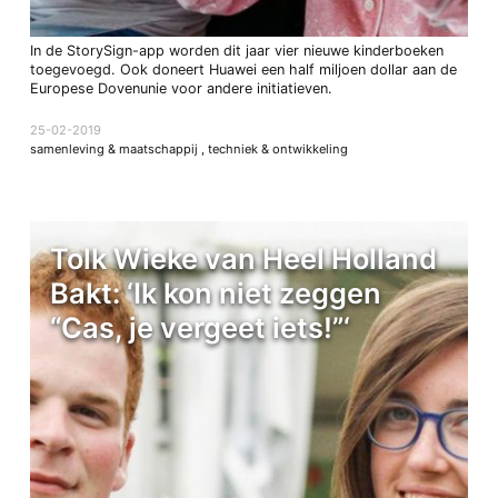
In de StorySign-app worden dit jaar vier nieuwe kinderboeken
toegevoegd. Ook doneert Huawei een half miljoen dollar aan de
Europese Dovenunie voor andere initiatieven.
25-02-2019
samenleving & maatschappij
,
techniek & ontwikkeling
Tolk Wieke van Heel Holland
Bakt: ‘Ik kon niet zeggen
“Cas, je vergeet iets!”‘