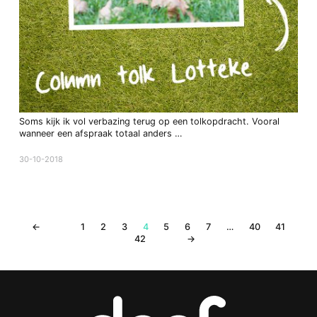
Soms kijk ik vol verbazing terug op een tolkopdracht. Vooral
wanneer een afspraak totaal anders …
30-10-2018
←
1
2
3
4
5
6
7
…
40
41
42
→