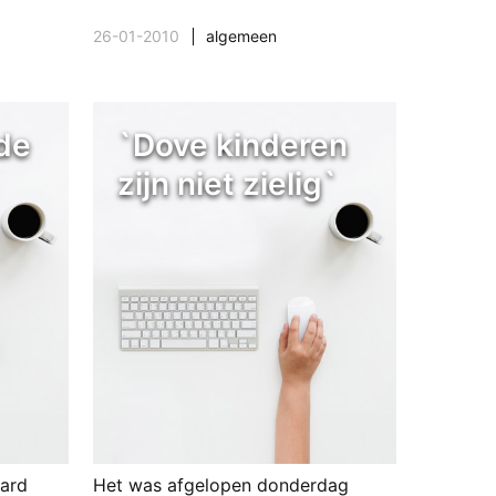
26-01-2010
algemeen
de
`Dove kinderen
zijn niet zielig`
ard
Het was afgelopen donderdag