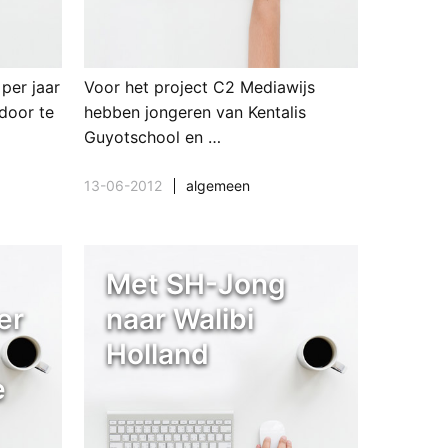
per jaar
Voor het project C2 Mediawijs
door te
hebben jongeren van Kentalis
Guyotschool en …
13-06-2012
algemeen
Met SH-Jong
er
naar Walibi
Holland
e