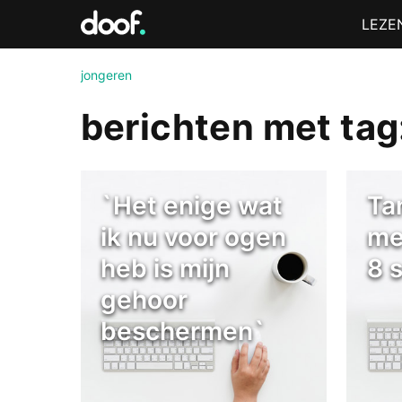
in
Menu
LEZE
Doof.nl
jongeren
berichten met tag
`Het enige wat
Ta
ik nu voor ogen
me
heb is mijn
8 
gehoor
beschermen`