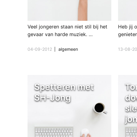
Veel jongeren staan niet stil bij het
Heb jij
gevaar van harde muziek. …
geniete
04-09-2012
algemeen
13-08-2
Spetteren met
To
SH-Jong
do
sl
jo