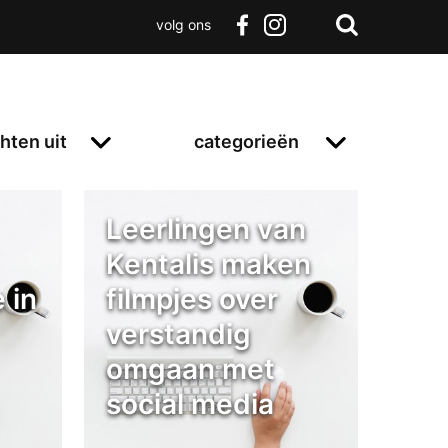
volg ons
Zoeken
Terug
facebook
instagram
Zoeken
naar
boven
hten uit
categorieën
Leerlingen van
Kentalis maken
 in
filmpjes over
verstandig
omgaan met
social media