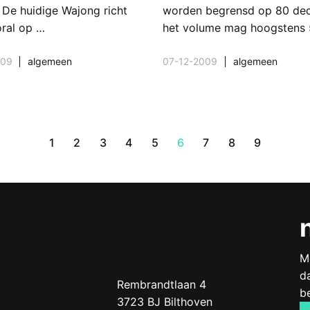
 De huidige Wajong richt
worden begrensd op 80 deci
oral op …
het volume mag hoogstens 
009
algemeen
07-12-2009
algemeen
1
2
3
4
5
6
7
8
9
M
d
Doof.nl
work
Rembrandtlaan 4
b
3723 BJ
Bilthoven