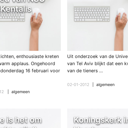
 Kentalis
zichten, enthousiaste kreten
Uit onderzoek van de Univer
warm applaus. Ongehoord
van Tel Aviv blijkt dat een 
 donderdag 16 februari voor
van de tieners …
02-01-2012
algemeen
12
algemeen
e is het om
Koningskerk i