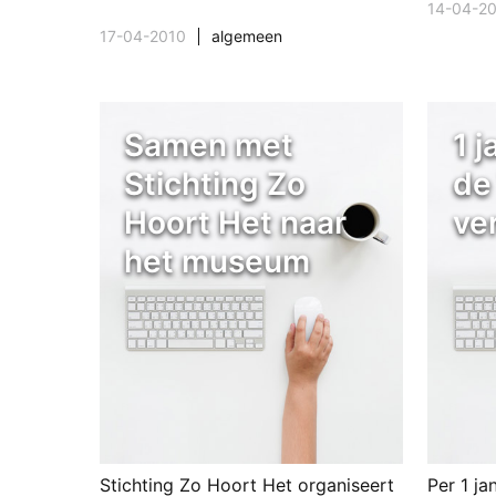
14-04-2
17-04-2010
algemeen
Samen met
1 j
Stichting Zo
de
Hoort Het naar
ve
het museum
Stichting Zo Hoort Het organiseert
Per 1 j