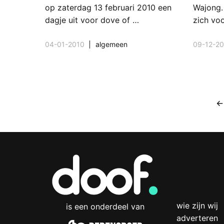
op zaterdag 13 februari 2010 een
Wajong.
dagje uit voor dove of …
zich vo
04-01-2010
algemeen
09-12-2
←
wie zijn wij
is een onderdeel van
adverteren