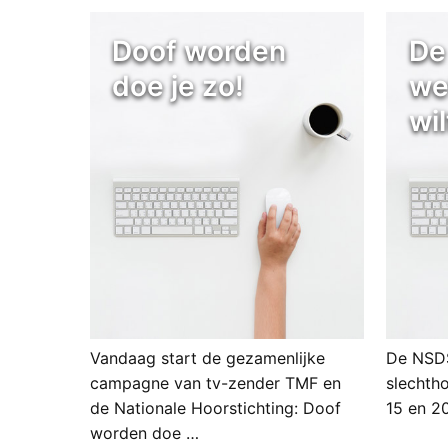
Doof worden
De
doe je zo!
we
wil
Vandaag start de gezamenlijke
De NSDS
campagne van tv-zender TMF en
slechth
de Nationale Hoorstichting: Doof
15 en 2
worden doe …