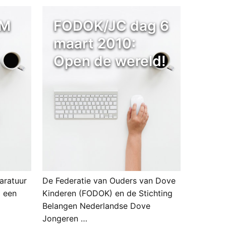
FM
FODOK/JC dag 6
maart 2010:
Open de wereld!
aratuur
De Federatie van Ouders van Dove
) een
Kinderen (FODOK) en de Stichting
Belangen Nederlandse Dove
Jongeren …