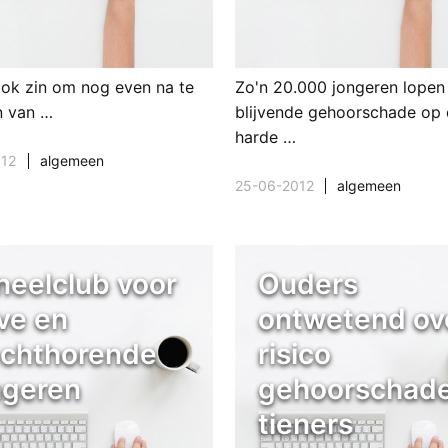
 ook zin om nog even na te
Zo'n 20.000 jongeren lopen 
n van …
blijvende gehoorschade op 
harde …
012
algemeen
25-06-2012
algemeen
neelclub voor
Ouders
ve en
ontwetend ov
echthorende
risico
ngeren
gehoorschad
tieners