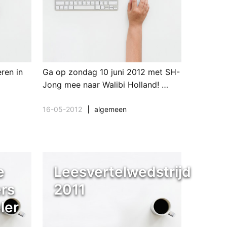
ren in
Ga op zondag 10 juni 2012 met SH-
Jong mee naar Walibi Holland! …
16-05-2012
algemeen
e
Leesvertelwedstrijd
ers
2011
ler