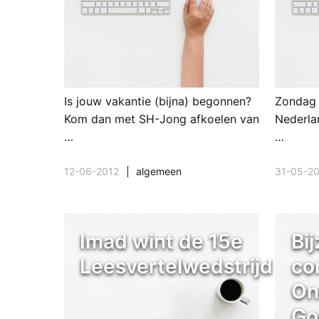
Is jouw vakantie (bijna) begonnen?
Zondag 
Kom dan met SH-Jong afkoelen van
Nederla
…
…
12-06-2012
algemeen
31-05-2
Imad wint de 15e
Bi
Leesvertelwedstrijd
co
On
Go