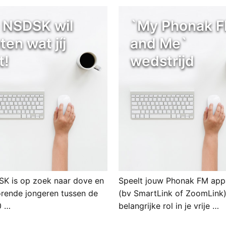
 NSDSK wil
`My Phonak 
ten wat jíj
and Me`
t!
wedstrijd
K is op zoek naar dove en
Speelt jouw Phonak FM app
orende jongeren tussen de
(bv SmartLink of ZoomLink
0 …
belangrijke rol in je vrije …