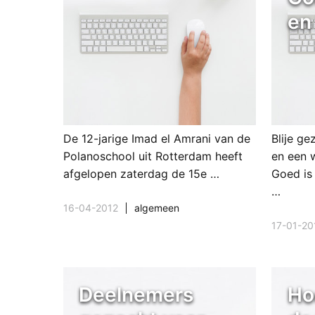
en
De 12-jarige Imad el Amrani van de
Blije ge
Polanoschool uit Rotterdam heeft
en een 
afgelopen zaterdag de 15e …
Goed is
…
16-04-2012
algemeen
17-01-20
Deelnemers
Ho