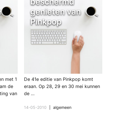
beschermd
e
genieten van
Pinkpop
en met 1
De 41e editie van Pinkpop komt
rdam de
eraan. Op 28, 29 en 30 mei kunnen
ting van
de …
14-05-2010
algemeen