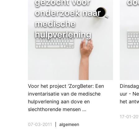
gezocht voor
doo
onderzoek naar
medische
hulpverlening
Voor het project ‘ZorgBeter: Een
Dinsdag
inventarisatie van de medische
uur - N
hulpverlening aan dove en
het ant
slechthorende mensen …
17-01-20
07-03-2011
algemeen