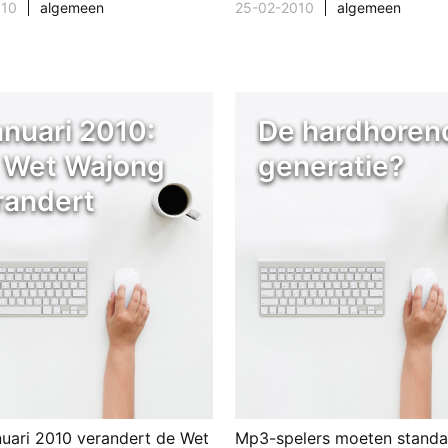
010
algemeen
25-02-2010
algemeen
anuari 2010:
De hardhoren
 Wet Wajong
generatie?
randert
anuari 2010 verandert de Wet
Mp3-spelers moeten standa