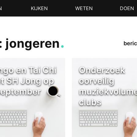
N
KIJKEN
WETEN
DOEN
: jongeren
beric
ngo en Tai Chi
Onderzoek
t SH Jong op
oorveilig
september
muziekvolume
clubs