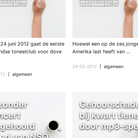
24 juni 2012 gaat de eerste
Hoewel een op de zes jonge
ndse toneelclub voor dove
Amerika last heeft van …
24-05-2012
algemeen
012
algemeen
jzonder
Gehoorschad
ncert
bij kwart tien
gehoord
door mp3-spe
ed van NSO