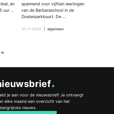
bel, en
spannend voor vijftien leerlingen
5 uur …
van de Barbaraschool in de
Oosterparkbuurt. De …
16-11-2009
algemeen
→
nieuwsbrief
eld je aan voor de nieuwsbrief! Je ontvangt
an elke maand een overzicht van het
elangrijkste nieuws.