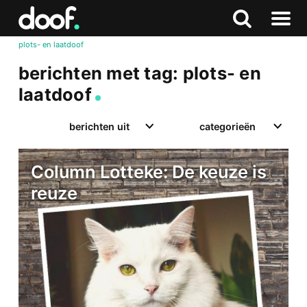
in
Doof.nl
Zoeken
Terug
Zoeken
Naar
naar
plots- en laatdoof
menu
boven
berichten met tag: plots- en
laatdoof
berichten uit
categorieën
Column Lotteke: De keuze is
reuze