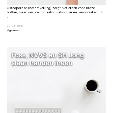
Osteoporose (botontkalking) zorgt niet alleen voor broze
botten, maar kan ook plotseling gehoorverlies veroorzaken. Dit
…
30-05-2015
algemeen
Foss, NVVS en SH Jong
slaan handen ineen