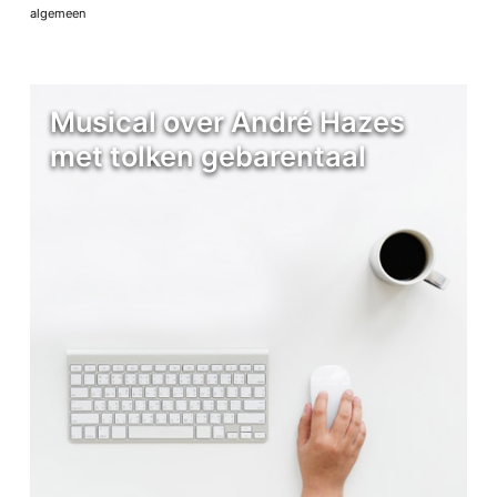
algemeen
Musical over André Hazes
met tolken gebarentaal