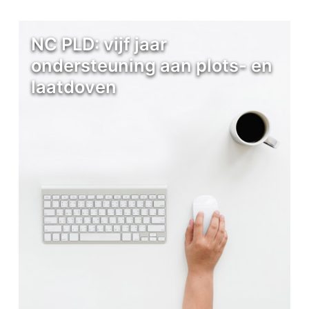
NC PLD: vijf jaar
ondersteuning aan plots- en
laatdoven