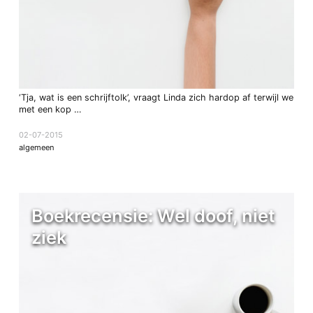
‘Tja, wat is een schrijftolk’, vraagt Linda zich hardop af terwijl we
met een kop …
02-07-2015
algemeen
Boekrecensie: Wel doof, niet
ziek