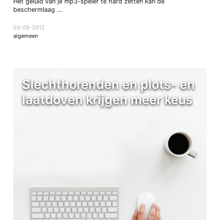
Het geluid van je mp3-speler te hard zetten kan de
beschermlaag …
03-09-2012
algemeen
Slechthorenden en plots- en
laatdoven krijgen meer keus