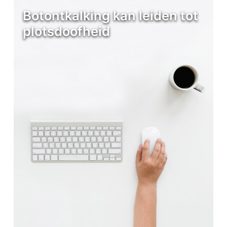
Botontkalking kan leiden tot
plotsdoofheid