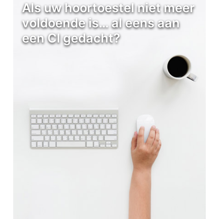
Als uw hoortoestel niet meer
voldoende is… al eens aan
een CI gedacht?