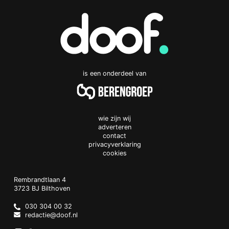
is een onderdeel van
wie zijn wij
adverteren
contact
privacyverklaring
cookies
Doof.nl
work
Rembrandtlaan 4
3723 BJ
Bilthoven
The
Netherlands
030 304 00 32
redactie@doof.nl