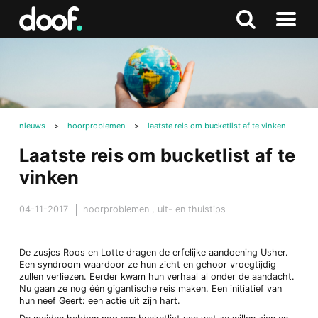
in
Doof.nl
Zoeken
Terug
Zoeken
Naar
naar
menu
boven
nieuws
>
hoorproblemen
>
laatste reis om bucketlist af te vinken
Laatste reis om bucketlist af te
vinken
04-11-2017
hoorproblemen
,
uit- en thuistips
De zusjes Roos en Lotte dragen de erfelijke aandoening Usher.
Een syndroom waardoor ze hun zicht en gehoor vroegtijdig
zullen verliezen. Eerder kwam hun verhaal al onder de aandacht.
Nu gaan ze nog één gigantische reis maken. Een initiatief van
hun neef Geert: een actie uit zijn hart.