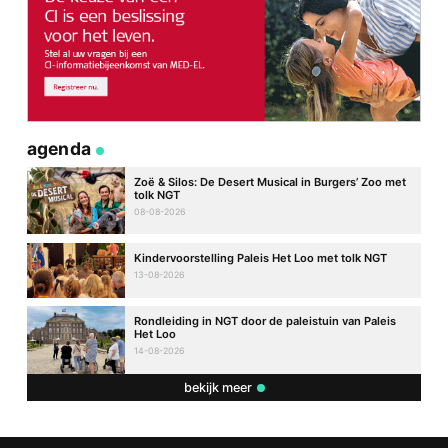
agenda
Zoë & Silos: De Desert Musical in Burgers’ Zoo met
tolk NGT
08-08-2026
Kindervoorstelling Paleis Het Loo met tolk NGT
13-08-2026
Rondleiding in NGT door de paleistuin van Paleis
Het Loo
14-08-2026
bekijk meer