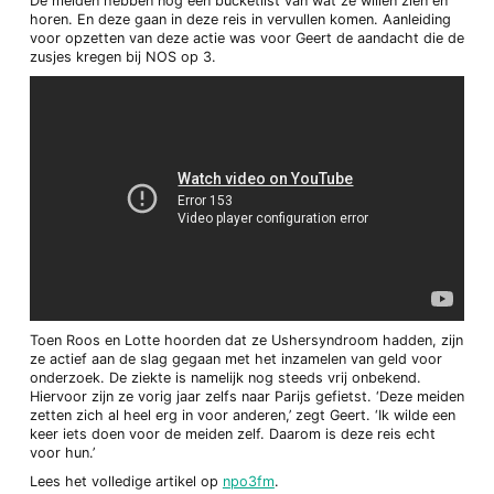
De meiden hebben nog een bucketlist van wat ze willen zien en
horen. En deze gaan in deze reis in vervullen komen. Aanleiding
voor opzetten van deze actie was voor Geert de aandacht die de
zusjes kregen bij NOS op 3.
Toen Roos en Lotte hoorden dat ze Ushersyndroom hadden, zijn
ze actief aan de slag gegaan met het inzamelen van geld voor
onderzoek. De ziekte is namelijk nog steeds vrij onbekend.
Hiervoor zijn ze vorig jaar zelfs naar Parijs gefietst. ‘Deze meiden
zetten zich al heel erg in voor anderen,’ zegt Geert. ‘Ik wilde een
keer iets doen voor de meiden zelf. Daarom is deze reis echt
voor hun.’
Lees het volledige artikel op
npo3fm
.