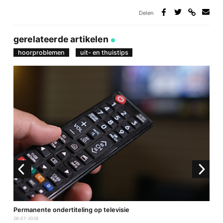
Delen
Deel
Deel
Deel
Deel
via
op
op
via
link
Facebook
Twitter
e-
gerelateerde artikelen
mail
hoorproblemen
uit- en thuistips
D
Permanente ondertiteling op televisie
2
28-07-2026