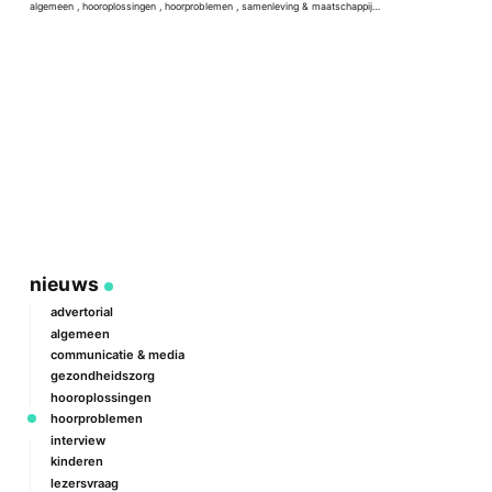
a
algemeen
,
hooroplossingen
,
hoorproblemen
,
samenleving & maatschappij
,
techniek & ontwikkeling
nieuws
advertorial
algemeen
communicatie & media
gezondheidszorg
hooroplossingen
hoorproblemen
interview
kinderen
lezersvraag