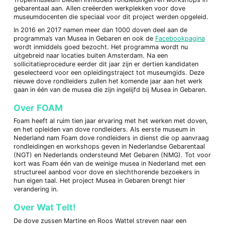
gebarentaal aan. Allen creëerden werkplekken voor dove
museumdocenten die speciaal voor dit project werden opgeleid.
In 2016 en 2017 namen meer dan 1000 doven deel aan de
programma’s van Musea in Gebaren en ook de
Facebookpagina
wordt inmiddels goed bezocht. Het programma wordt nu
uitgebreid naar locaties buiten Amsterdam. Na een
sollicitatieprocedure eerder dit jaar zijn er dertien kandidaten
geselecteerd voor een opleidingstraject tot museumgids. Deze
nieuwe dove rondleiders zullen het komende jaar aan het werk
gaan in één van de musea die zijn ingelijfd bij Musea in Gebaren.
Over FOAM
Foam heeft al ruim tien jaar ervaring met het werken met doven,
en het opleiden van dove rondleiders. Als eerste museum in
Nederland nam Foam dove rondleiders in dienst die op aanvraag
rondleidingen en workshops geven in Nederlandse Gebarentaal
(NGT) en Nederlands ondersteund Met Gebaren (NMG). Tot voor
kort was Foam één van de weinige musea in Nederland met een
structureel aanbod voor dove en slechthorende bezoekers in
hun eigen taal. Het project Musea in Gebaren brengt hier
verandering in.
Over Wat Telt!
De dove zussen Martine en Roos Wattel streven naar een