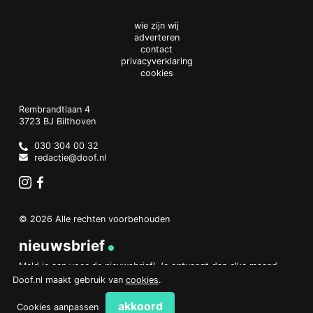
wie zijn wij
adverteren
contact
privacyverklaring
cookies
Doof.nl
work
Rembrandtlaan 4
3723 BJ
Bilthoven
The
Netherlands
030 304 00 32
redactie@doof.nl
Instagram
Facebook
© 2026 Alle rechten voorbehouden
nieuwsbrief
Meld je aan voor de nieuwsbrief! Je ontvangt dan elke maand
een overzicht van het belangrijkste nieuws.
Doof.nl maakt gebruik van
cookies
.
aanmelden
akkoord
Cookies aanpassen