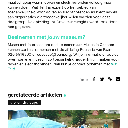
maatschappij waarin doven en slechthorenden volledig mee
kunnen doen. Wat Telt! is expert op het gebied van
toegankelijkheid voor doven en slechthorenden en biedt advies
aan organisaties die toegankelijker willen worden voor deze
doelgroep. De opleiding tot Dove museumgids wordt ook door
hen gegeven.
Deelnemen met jouw museum?
Musea met interesse om deel te nemen aan Musea in Gebaren
kunnen contact opnemen met de afdeling Educatie van Foam:
020 5516500 of educatie@foam.org. Wil je informatie of advies
over hoe je je museum zo toegankelijk mogelijk kunt maken voor
doven en slechthorenden, dan kun je contact opnemen met
Wat
Telt!
Delen
Deel
Deel
Deel
Deel
via
op
op
via
link
Facebook
Twitter
e-
gerelateerde artikelen
mail
uit- en thuistips