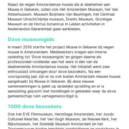
Naast de negen Amsterdamse musea die al deelnemen aan
Musea in Gebaren, zullen ook Het Amsterdam Museum, het Van
Abbemuseum, Museum Boijmans Van Beuningen, het Centraal
Museum Utrecht/nijntje museum, Drents Museum, Groninger
Museum en de Hortus botanicus in Leiden activiteiten in
Nederlandse Gebarentaal gaan aanbieden,
Dove museumgids
In maart 2016 startte het project Musea in Gebaren bij negen
musea in Amersterdam. Medewerkers kregen een interne
opleiding tot ‘Dove museumgids’ en gingen daarna als
professioneel rondleider aan het werk in één van de
deelnemende Amsterdamse musea. Het initiatief werd zeer
enthousiast ontvangen door dove bezoekers. Na een
voorspoedig jaar zijn er nu ook buiten Amsterdam nieuwe musea
aangehaakt bij Musea in Gebaren. Bij deze nieuwe
samenwerkingen is gelet op landelijke spreiding en er is
aansluiting gezocht met instellingen in gebieden waar de dove
gemeenschap ruim vertegenwoordigd is.
1000 dove bezoekers
Ook het EYE Filmmuseum, Hermitage Amsterdam, het Joods
Cultureel Kwartier, het Van Gogh Museum, de Nieuwe Kerk, het
Rijksmuseum, het Stedelijk Museum Amsterdam en het
Tropenmuseum bieden inmiddels rondleidingen en workshops in