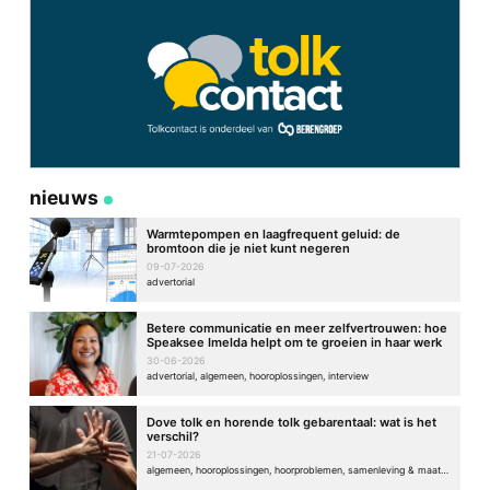
nieuws
Warmtepompen en laagfrequent geluid: de
bromtoon die je niet kunt negeren
09-07-2026
advertorial
Betere communicatie en meer zelfvertrouwen: hoe
Speaksee Imelda helpt om te groeien in haar werk
30-06-2026
advertorial, algemeen, hooroplossingen, interview
Dove tolk en horende tolk gebarentaal: wat is het
verschil?
21-07-2026
algemeen, hooroplossingen, hoorproblemen, samenleving & maatschappij