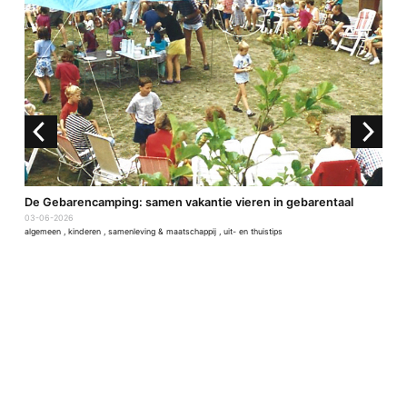
De Gebarencamping: samen vakantie vieren in gebarentaal
4
03-06-2026
2
algemeen
,
kinderen
,
samenleving & maatschappij
,
uit- en thuistips
a