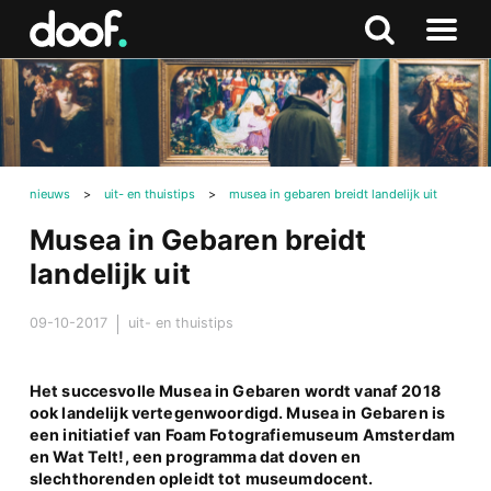
in
Doof.nl
Zoeken
Terug
Zoeken
Naar
naar
menu
boven
nieuws
>
uit- en thuistips
>
musea in gebaren breidt landelijk uit
Musea in Gebaren breidt
landelijk uit
09-10-2017
uit- en thuistips
Het succesvolle Musea in Gebaren wordt vanaf 2018
ook landelijk vertegenwoordigd. Musea in Gebaren is
een initiatief van Foam Fotografiemuseum Amsterdam
en Wat Telt!, een programma dat doven en
slechthorenden opleidt tot museumdocent.