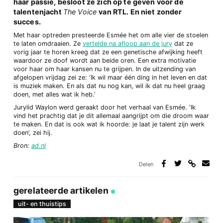
haar passie, besloot ze zich op te geven voor de
talentenjacht
The Voice
van RTL. En niet zonder
succes.
Met haar optreden presteerde Esmée het om alle vier de stoelen
te laten omdraaien. Ze
vertelde na afloop aan de jury
dat ze
vorig jaar te horen kreeg dat ze een genetische afwijking heeft
waardoor ze doof wordt aan beide oren. Een extra motivatie
voor haar om haar kansen nu te grijpen. In de uitzending van
afgelopen vrijdag zei ze: ‘Ik wil maar één ding in het leven en dat
is muziek maken. En als dat nu nog kan, wil ik dat nu heel graag
doen, met alles wat ik heb.’
Jurylid Waylon werd geraakt door het verhaal van Esmée. ‘Ik
vind het prachtig dat je dit allemaal aangrijpt om die droom waar
te maken. En dat is ook wat ik hoorde: je laat je talent zijn werk
doen’, zei hij.
Bron:
ad.nl
Delen
Deel
Deel
Deel
Deel
via
op
op
via
link
Facebook
Twitter
e-
gerelateerde artikelen
mail
uit- en thuistips