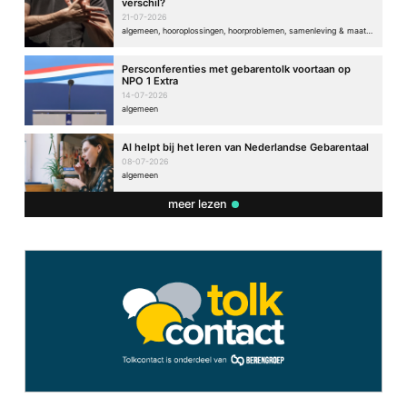
verschil?
21-07-2026
algemeen, hooroplossingen, hoorproblemen, samenleving & maatschappij
Persconferenties met gebarentolk voortaan op
NPO 1 Extra
14-07-2026
algemeen
AI helpt bij het leren van Nederlandse Gebarentaal
08-07-2026
algemeen
meer lezen