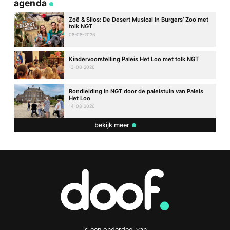
agenda
Zoë & Silos: De Desert Musical in Burgers’ Zoo met
tolk NGT
08-08-2026
Kindervoorstelling Paleis Het Loo met tolk NGT
13-08-2026
Rondleiding in NGT door de paleistuin van Paleis
Het Loo
14-08-2026
bekijk meer
is een onderdeel van