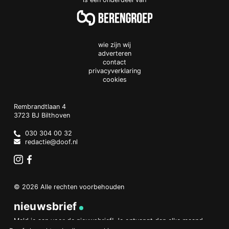
wie zijn wij
adverteren
contact
privacyverklaring
cookies
Doof.nl
work
Rembrandtlaan 4
3723 BJ
Bilthoven
The
Netherlands
030 304 00 32
redactie@doof.nl
Instagram
Facebook
© 2026 Alle rechten voorbehouden
nieuwsbrief
Meld je aan voor de nieuwsbrief! Je ontvangt dan elke maand