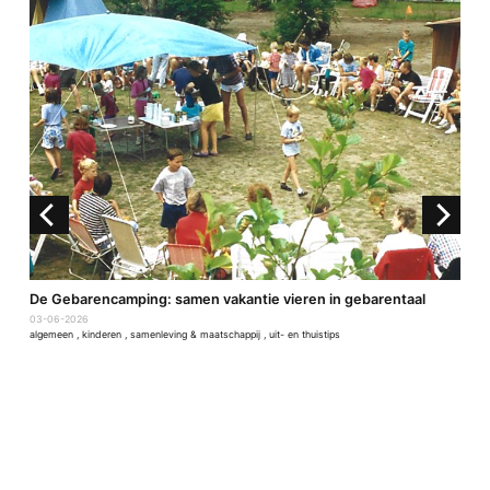
De Gebarencamping: samen vakantie vieren in gebarentaal
4
03-06-2026
2
algemeen
,
kinderen
,
samenleving & maatschappij
,
uit- en thuistips
a