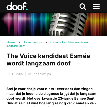
in
Doof.nl
Zoeken
Terug
Zoeken
Naar
naar
menu
boven
nieuws
>
uit- en thuistips
>
the voice kandidaat esmée wordt
langzaam doof
The Voice kandidaat Esmée
wordt langzaam doof
26-11-2019
uit- en thuistips
Stel je voor dat je voor niets liever doet dan zingen,
maar dat je ineens de diagnose krijgt dat je langzaam
doof wordt. Het overkwam de 23-jarige Esmée Smit.
Omdat ze niet wist hoe lang ze nog kan genieten van