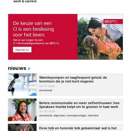
werk & carrière
nieuws
Warmtepompen en laagfrequent geluid: de
bromtoon die je niet kunt negeren
09-07-2026
advertorial
Betere communicatie en meer zelfvertrouwen: hoe
Speaksee Imelda helpt om te groeien in haar werk
30-06-2026
advertorial, algemeen, hooroplossingen, interview
Dove tolk en horende tolk gebarentaal: wat is het