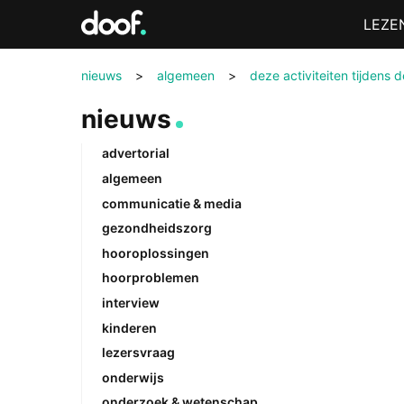
in
Menu
LEZE
Doof.nl
nieuws
>
algemeen
>
deze activiteiten tijdens 
nieuws
advertorial
algemeen
communicatie & media
gezondheidszorg
hooroplossingen
hoorproblemen
interview
kinderen
lezersvraag
onderwijs
onderzoek & wetenschap