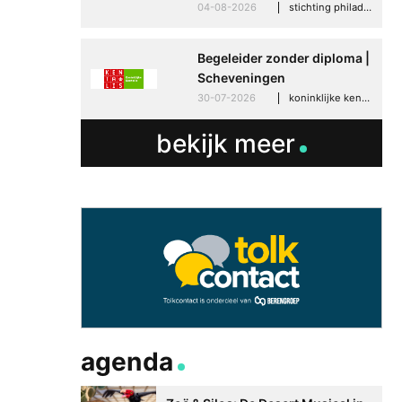
04-08-2026
stichting philadelphia zorg, den haag
Begeleider zonder diploma |
Scheveningen
30-07-2026
koninklijke kentalis, scheveningen
bekijk meer
agenda