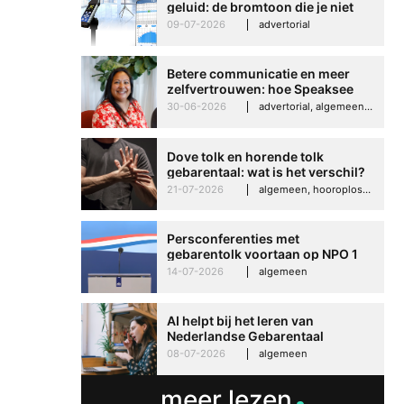
geluid: de bromtoon die je niet
kunt negeren
09-07-2026
advertorial
Betere communicatie en meer
zelfvertrouwen: hoe Speaksee
Imelda helpt om te groeien in
30-06-2026
advertorial, algemeen, hooroplossingen, interview
haar werk
Dove tolk en horende tolk
gebarentaal: wat is het verschil?
21-07-2026
algemeen, hooroplossingen, hoorproblemen, samenleving & maatschappij
Persconferenties met
gebarentolk voortaan op NPO 1
Extra
14-07-2026
algemeen
AI helpt bij het leren van
Nederlandse Gebarentaal
08-07-2026
algemeen
meer lezen