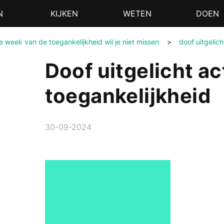
N
KIJKEN
WETEN
DOEN
de week van de toegankelijkheid wil je niet missen
>
doof uitgelich
Doof uitgelicht ac
toegankelijkheid
30-09-2024