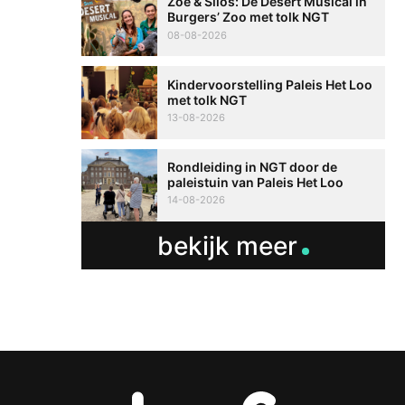
Zoë & Silos: De Desert Musical in
Burgers’ Zoo met tolk NGT
08-08-2026
Kindervoorstelling Paleis Het Loo
met tolk NGT
13-08-2026
Rondleiding in NGT door de
paleistuin van Paleis Het Loo
14-08-2026
bekijk meer