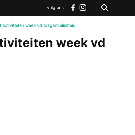
volg ons
Zoeken
Terug
facebook
instagram
Zoeken
naar
t activiteiten week vd toegankelijkheid
boven
tiviteiten week vd