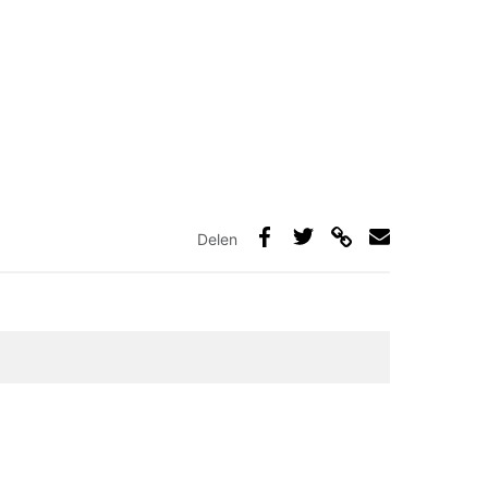
Delen
Deel
Deel
Deel
Deel
via
op
op
via
link
Facebook
Twitter
e-
mail
elden zijn gemarkeerd met
*