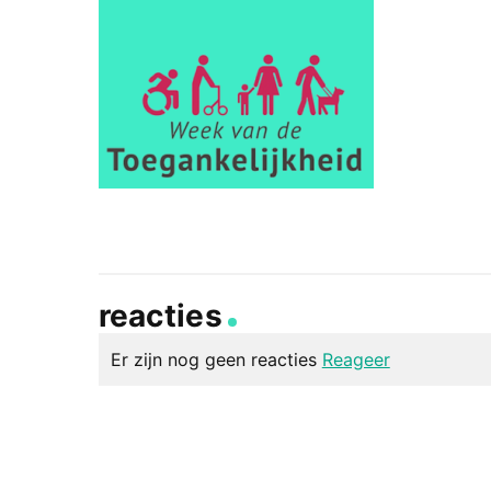
reacties
Er zijn nog geen reacties
Reageer
geef een reactie
Je e-mailadres wordt niet gepubliceerd.
Vereiste v