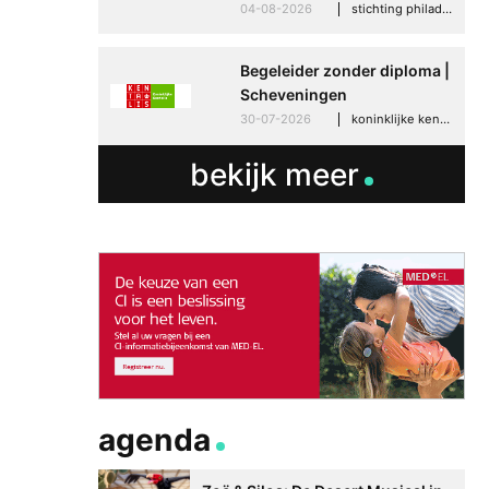
04-08-2026
stichting philadelphia zorg, den haag
Begeleider zonder diploma |
Scheveningen
30-07-2026
koninklijke kentalis, scheveningen
bekijk meer
agenda