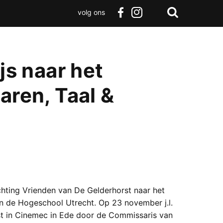
volg ons
Zoeken
Terug
facebook
instagram
Zoeken
naar
boven
ijs naar het
aren, Taal &
tichting Vrienden van De Gelderhorst naar het
an de Hogeschool Utrecht. Op 23 november j.l.
mst in Cinemec in Ede door de Commissaris van