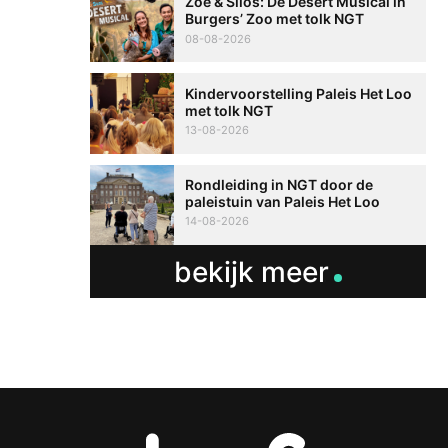
Zoë & Silos: De Desert Musical in
Burgers’ Zoo met tolk NGT
08-08-2026
Kindervoorstelling Paleis Het Loo
met tolk NGT
13-08-2026
Rondleiding in NGT door de
paleistuin van Paleis Het Loo
14-08-2026
bekijk meer