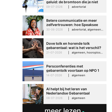
geluid: de bromtoon die je niet
kunt negeren
09-07-2026
advertorial
Betere communicatie en meer
zelfvertrouwen: hoe Speaksee
Imelda helpt om te groeien in
30-06-2026
advertorial, algemeen, hooroplossingen, interview
haar werk
Dove tolk en horende tolk
gebarentaal: wat is het verschil?
21-07-2026
algemeen, hooroplossingen, hoorproblemen, samenleving & maatschappij
Persconferenties met
gebarentolk voortaan op NPO 1
Extra
14-07-2026
algemeen
Betere communicati
AI helpt bij het leren van
meer zelfvertrouwen
Nederlandse Gebarentaal
Speaksee Imelda hel
08-07-2026
algemeen
groeien in haar werk
meer lezen
30-06-2026
advertoria