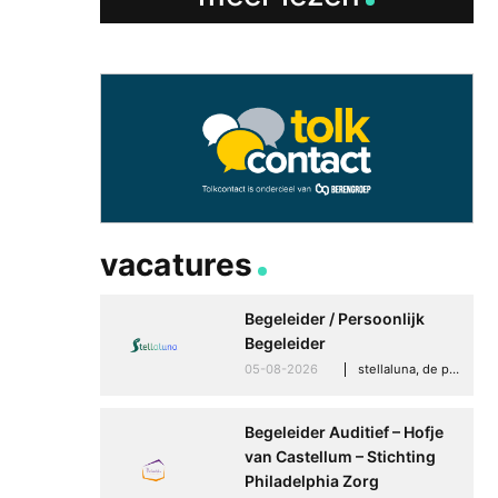
vacatures
Begeleider / Persoonlijk
Begeleider
05-08-2026
stellaluna, de punt (drenthe)
Begeleider Auditief – Hofje
van Castellum – Stichting
Philadelphia Zorg