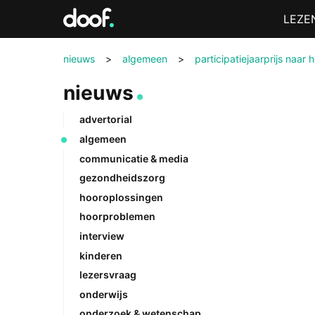
in
Menu
LEZE
Doof.nl
nieuws
>
algemeen
>
participatiejaarprijs naar
nieuws
advertorial
algemeen
communicatie & media
gezondheidszorg
hooroplossingen
hoorproblemen
interview
kinderen
lezersvraag
onderwijs
onderzoek & wetenschap