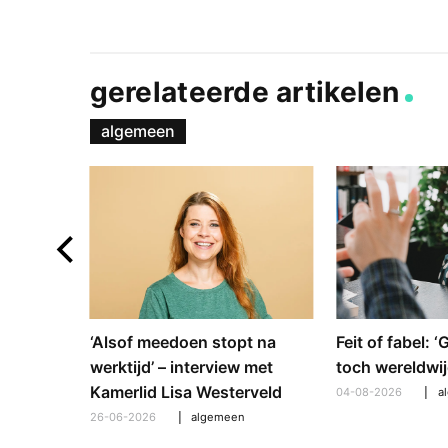
gerelateerde artikelen
algemeen
e en
‘Alsof meedoen stopt na
Feit of fabel: 
: hoe
werktijd’ – interview met
toch wereldwij
pt om te
Kamerlid Lisa Westerveld
04-08-2026
a
26-06-2026
algemeen
l
,
algemeen
,
hooroplossingen
,
interview