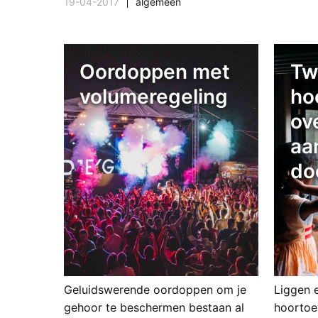
19-04-2017
algemeen
Oordoppen met
Tw
volumeregeling
ho
ov
aa
do
Geluidswerende oordoppen om je
Liggen 
gehoor te beschermen bestaan al
hoortoes