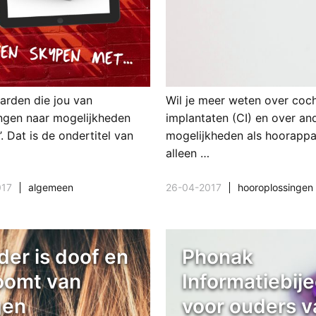
aarden die jou van
Wil je meer weten over coch
ngen naar mogelijkheden
implantaten (CI) en over an
. Dat is de ondertitel van
mogelijkheden als hoorappa
alleen …
017
algemeen
26-04-2017
hooroplossingen
der is doof en
Phonak
oomt van
Informatiebij
gen
voor ouders v