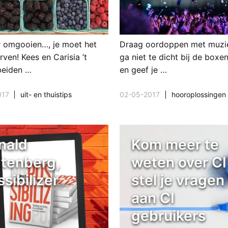
r omgooien…, je moet het
Draag oordoppen met muziek
ven! Kees en Carisia ’t
ga niet te dicht bij de boxe
beiden …
en geef je …
017
uit- en thuistips
02-05-2017
hooroplossingen
nald
Kom meer te
gtenberg,
weten over CI
sibilizer
stel je vragen
aan CI
gebruikers