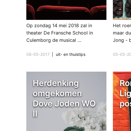
Op zondag 14 mei 2018 zal in
Het roe
theater De Fransche School in
maar dur
Culemborg de musical …
Jong - 
08-05-2017
uit- en thuistips
05-05-2
Herdenking
Ro
omgekomen
Li
Dove Joden WO
pos
II