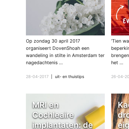
Op zondag 30 april 2017
‘Tien w
organiseert DovenShoah een
beperki
wandeling in stilte in Amsterdam ter
brengen’
nagedachtenis …
het …
28-04-2017
uit- en thuistips
26-04-2
MRI en
Ka
Cochleaire
dr
implantaten: de
ei