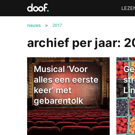
in
Menu
LEZE
Doof.nl
nieuws
>
2017
archief per jaar: 
Musical ‘Voor
Ge
alles een eerste
st
keer’ met
Li
gebarentolk