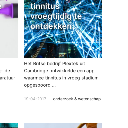
e
tinnitus
vroegtijdig te
ontdekken
Het Britse bedrijf Plextek uit
er de
Cambridge ontwikkelde een app
aratuur
waarmee tinnitus in vroeg stadium
opgespoord …
19-04-2017
onderzoek & wetenschap