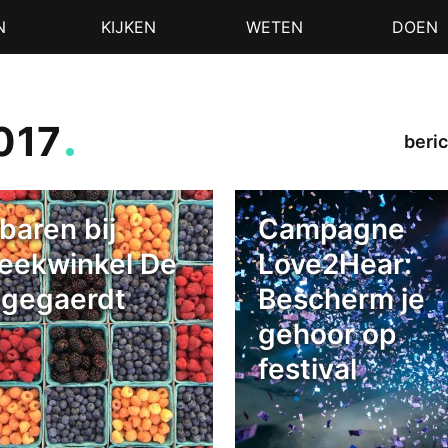
N
KIJKEN
WETEN
DOEN
2017
beric
baren bij
Campagne
reekwinkel De
Love2Hear:
ngegaerdt
Bescherm je
gehoor op
festival