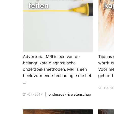
feiten
ka
Advertorial MRI is een van de
Tijdens
belangrijkste diagnostische
wordt e
onderzoeksmethoden. MRI is een
Voor me
beeldvormende technologie die het
gehoorb
…
20-04-2
21-04-2017
onderzoek & wetenschap