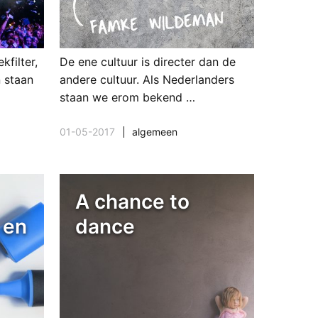
filter,
De ene cultuur is directer dan de
n staan
andere cultuur. Als Nederlanders
staan we erom bekend …
01-05-2017
algemeen
A chance to
 en
dance