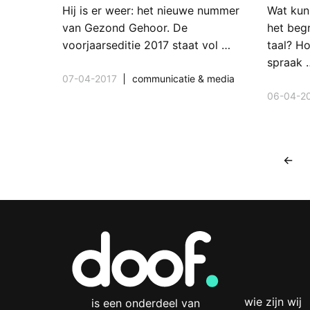
Hij is er weer: het nieuwe nummer
Wat kun
van Gezond Gehoor. De
het beg
voorjaarseditie 2017 staat vol …
taal? H
spraak 
07-04-2017
communicatie & media
06-04-2
←
wie zijn wij
is een onderdeel van