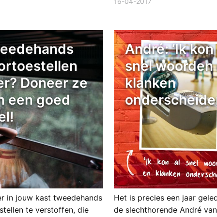
16-04-2017
eedehands
André: ‘Ik kon 
ortoestellen
snel woorden
er? Doneer ze
klanken
n een goed
onderscheide
el!
er in jouw kast tweedehands
Het is precies een jaar gele
tellen te verstoffen, die
de slechthorende André van 