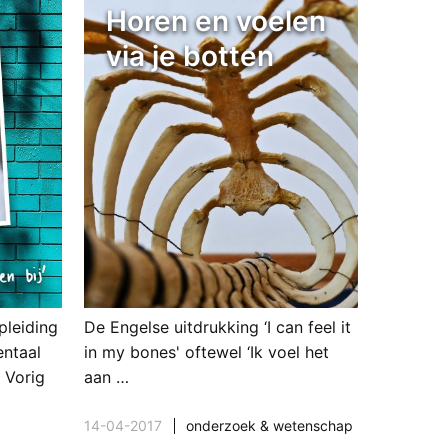
Horen en voelen
via je botten
pleiding
De Engelse uitdrukking ‘I can feel it
entaal
in my bones' oftewel ‘Ik voel het
 Vorig
aan …
14-04-2017
onderzoek & wetenschap