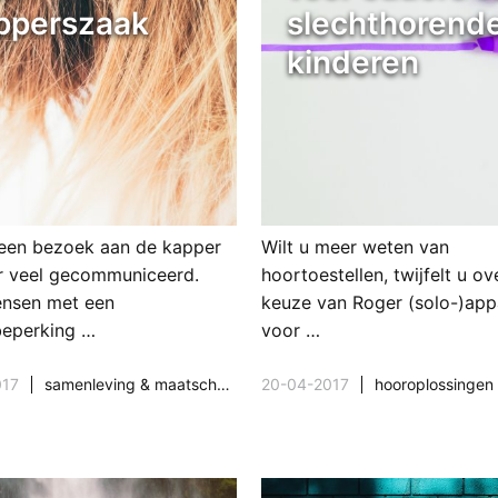
pperszaak
slechthorend
kinderen
 een bezoek aan de kapper
Wilt u meer weten van
r veel gecommuniceerd.
hoortoestellen, twijfelt u ov
nsen met een
keuze van Roger (solo-)app
eperking …
voor …
017
samenleving & maatschappij
20-04-2017
hooroplossingen