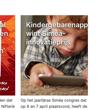
al
Kindergebarenapp
 en
wint Siméa-
innovatieprijs
n’
den dat
Op het jaarlijkse Siméa congres dat
Nifterik
op 6 en 7 april plaatsvond, heeft de