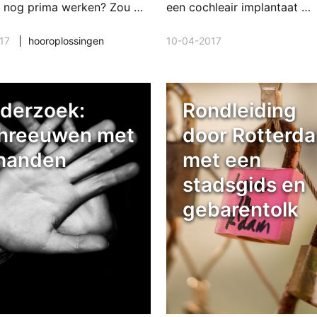
jk nog prima werken? Zou …
een cochleair implantaat …
17
hooroplossingen
10-04-2017
derzoek:
Rondleiding
hreeuwen met
door Rotterd
 handen
met een
stadsgids en
gebarentolk