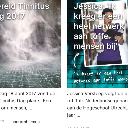
reld Tinnitus
Jessica: ‘Ik
g 2017
kreeg er een
heel netwerk
aan toffe
mensen bij’
dag 18 april 2017 vond de
Jessica Versteeg volgt de o
Tinnitus Dag plaats. Een
tot Tolk Nederlandse gebar
ef om mensen, …
aan de Hogeschool Utrecht.
jaar …
17
hoorproblemen