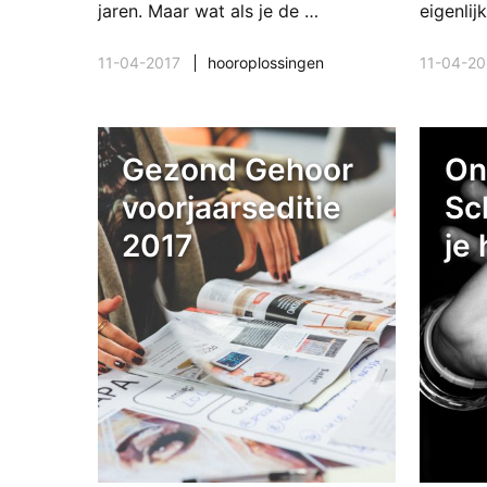
jaren. Maar wat als je de …
eigenli
11-04-2017
hooroplossingen
11-04-20
Gezond Gehoor
On
voorjaarseditie
Sc
2017
je