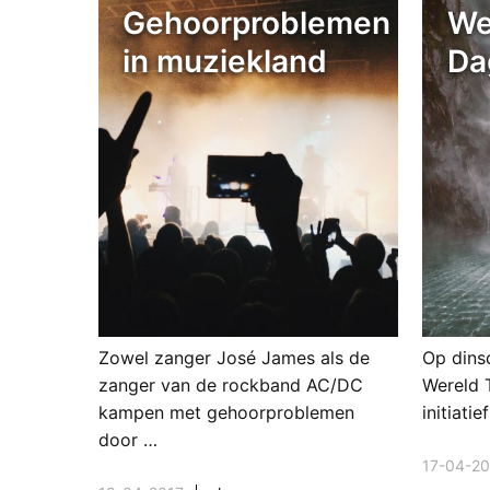
Gehoorproblemen
We
in muziekland
Da
Zowel zanger José James als de
Op dins
zanger van de rockband AC/DC
Wereld 
kampen met gehoorproblemen
initiati
door …
17-04-20