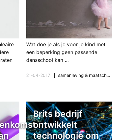
leaire
Wat doe je als je voor je kind met
dere
een beperking geen passende
raten
dansschool kan …
21-04-2017
samenleving & maatschappij
Brits bedrijf
eenkomst
ontwikkelt
an
technologie om