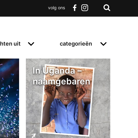
volg ons
Zoeken
Terug
facebook
instagram
Zoeken
naar
boven
hten uit
categorieën
In Uganda –
naamgebaren