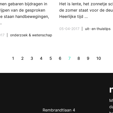
nen gebaren bijdragen in
Het is lente, het zonnetje sc
rijpen van de gesproken
de zomer staat voor de deu
oe staan handbewegingen,
Heerlijke tijd …
…
05-04-2017
uit- en thuistips
017
onderzoek & wetenschap
1
2
3
4
5
6
7
8
9
10
M
d
Doof.nl
work
Rembrandtlaan 4