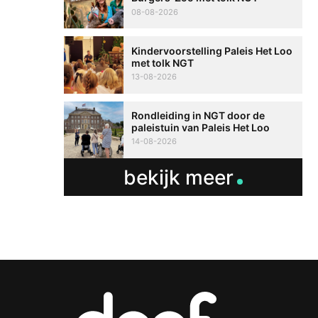
08-08-2026
Kindervoorstelling Paleis Het Loo
met tolk NGT
13-08-2026
Rondleiding in NGT door de
paleistuin van Paleis Het Loo
14-08-2026
bekijk meer