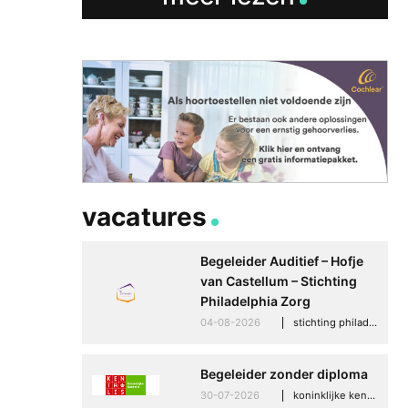
vacatures
Begeleider Auditief – Hofje
van Castellum – Stichting
Philadelphia Zorg
04-08-2026
stichting philadelphia zorg, den haag
Begeleider zonder diploma
30-07-2026
koninklijke kentalis, scheveningen