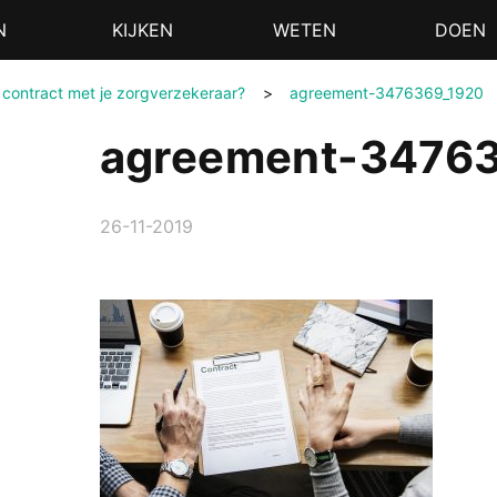
N
KIJKEN
WETEN
DOEN
 contract met je zorgverzekeraar?
>
agreement-3476369_1920
agreement-3476
26-11-2019