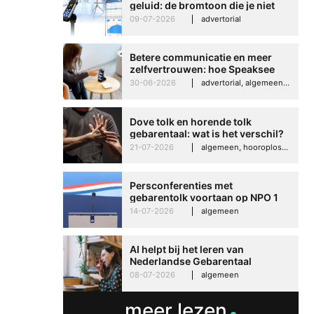
geluid: de bromtoon die je niet
kunt negeren
09-07-2026
advertorial
Betere communicatie en meer
zelfvertrouwen: hoe Speaksee
Imelda helpt om te groeien in
30-06-2026
advertorial, algemeen, hooroplossingen, interview
haar werk
Dove tolk en horende tolk
gebarentaal: wat is het verschil?
21-07-2026
algemeen, hooroplossingen, hoorproblemen, samenleving & maatschappij
Persconferenties met
gebarentolk voortaan op NPO 1
Extra
14-07-2026
algemeen
AI helpt bij het leren van
Nederlandse Gebarentaal
08-07-2026
algemeen
meer lezen