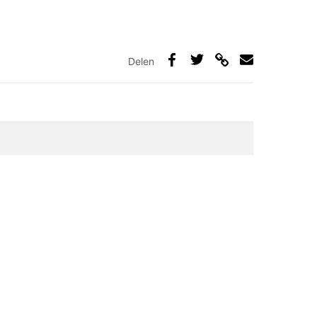
Delen
Deel
Deel
Deel
Deel
via
op
op
via
link
Facebook
Twitter
e-
mail
elden zijn gemarkeerd met
*