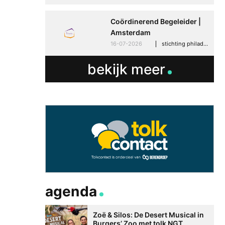
Coördinerend Begeleider |
Amsterdam
16-07-2026
stichting philadelphia zorg, amsterdam
bekijk meer
agenda
Zoë & Silos: De Desert Musical in
Burgers’ Zoo met tolk NGT