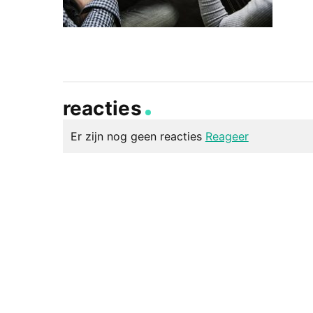
reacties
Er zijn nog geen reacties
Reageer
geef een reactie
Je e-mailadres wordt niet gepubliceerd.
Vereiste v
Reactie
*