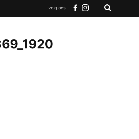
volg ons
Zoeken
Terug
facebook
instagram
Zoeken
naar
boven
369_1920