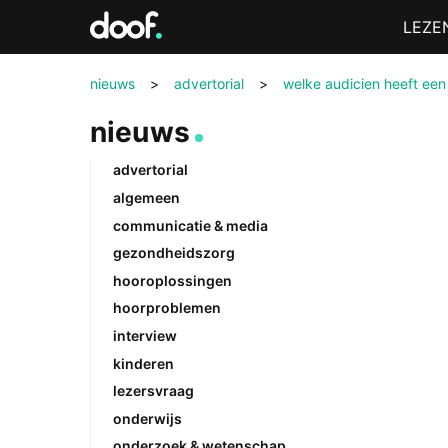
in
Menu
LEZE
Doof.nl
nieuws
>
advertorial
>
welke audicien heeft een
nieuws
advertorial
algemeen
communicatie & media
gezondheidszorg
hooroplossingen
hoorproblemen
interview
kinderen
lezersvraag
onderwijs
onderzoek & wetenschap