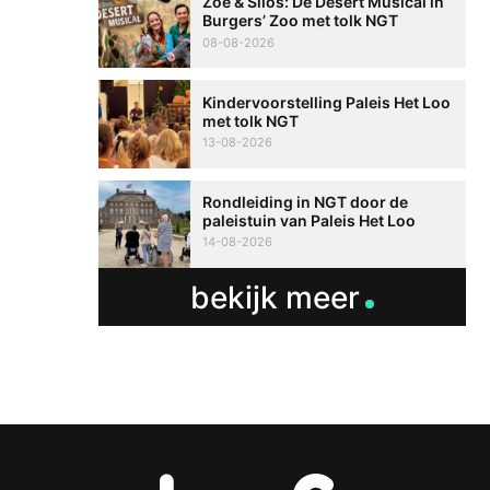
Zoë & Silos: De Desert Musical in
Burgers’ Zoo met tolk NGT
08-08-2026
Kindervoorstelling Paleis Het Loo
met tolk NGT
13-08-2026
Rondleiding in NGT door de
paleistuin van Paleis Het Loo
14-08-2026
bekijk meer