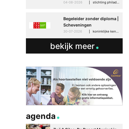
04-08-2026
stichting philadelphia zorg, den haag
Begeleider zonder diploma |
Scheveningen
30-07-2026
koninklijke kentalis, scheveningen
bekijk meer
agenda