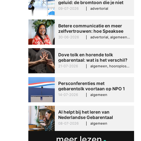
geluid: de bromtoon die je niet
kunt negeren
09-07-2026
advertorial
Betere communicatie en meer
zelfvertrouwen: hoe Speaksee
Imelda helpt om te groeien in
30-06-2026
advertorial, algemeen, hooroplossingen, interview
haar werk
Dove tolk en horende tolk
gebarentaal: wat is het verschil?
21-07-2026
algemeen, hooroplossingen, hoorproblemen, samenleving & maatschappij
Persconferenties met
gebarentolk voortaan op NPO 1
Extra
14-07-2026
algemeen
AI helpt bij het leren van
Nederlandse Gebarentaal
08-07-2026
algemeen
meer lezen