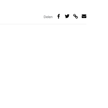
Delen
Deel
Deel
Deel
Deel
via
op
op
via
link
Facebook
Twitter
e-
mail