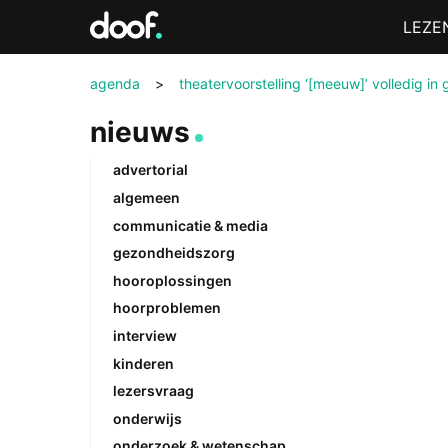
in
Menu
LEZE
Doof.nl
agenda
>
theatervoorstelling ‘[meeuw]’ volledig i
nieuws
advertorial
algemeen
communicatie & media
gezondheidszorg
hooroplossingen
hoorproblemen
interview
kinderen
lezersvraag
onderwijs
onderzoek & wetenschap