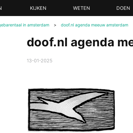
N
KIJKEN
WETEN
DOEN
n gebarentaal in amsterdam
>
doof.nl agenda meeuw amsterdam
doof.nl agenda 
13-01-2025