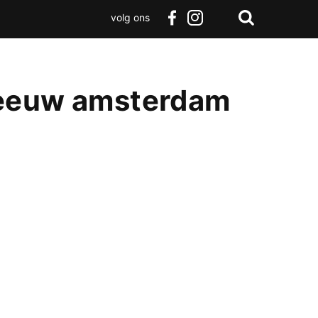
volg ons
Zoeken
Terug
facebook
instagram
Zoeken
naar
boven
meeuw amsterdam