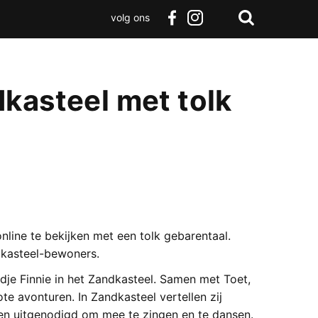
volg ons
Zoeken
Terug
facebook
instagram
Zoeken
naar
boven
kasteel met tolk
nline te bekijken met een tolk gebarentaal.
dkasteel-bewoners.
je Finnie in het Zandkasteel. Samen met Toet,
te avonturen. In Zandkasteel vertellen zij
den uitgenodigd om mee te zingen en te dansen.