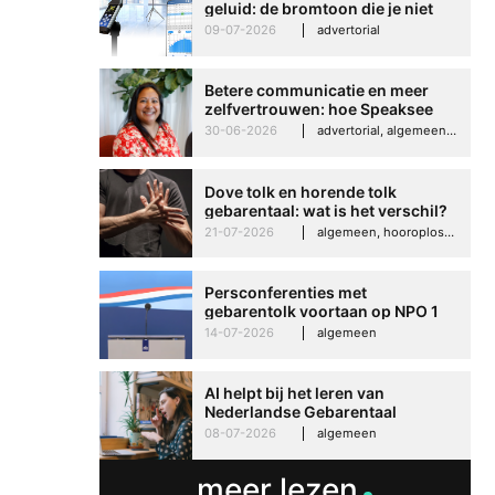
geluid: de bromtoon die je niet
kunt negeren
09-07-2026
advertorial
Betere communicatie en meer
zelfvertrouwen: hoe Speaksee
Imelda helpt om te groeien in
30-06-2026
advertorial, algemeen, hooroplossingen, interview
haar werk
Dove tolk en horende tolk
gebarentaal: wat is het verschil?
21-07-2026
algemeen, hooroplossingen, hoorproblemen, samenleving & maatschappij
Persconferenties met
gebarentolk voortaan op NPO 1
Extra
14-07-2026
algemeen
AI helpt bij het leren van
Nederlandse Gebarentaal
08-07-2026
algemeen
meer lezen