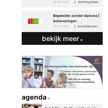
04-08-2026
stichting philadelphia zorg, den haag
Begeleider zonder diploma |
Scheveningen
30-07-2026
koninklijke kentalis, scheveningen
bekijk meer
agenda