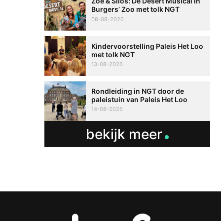
Zoë & Silos: De Desert Musical in
Burgers’ Zoo met tolk NGT
08-08-2026
Kindervoorstelling Paleis Het Loo
met tolk NGT
13-08-2026
Rondleiding in NGT door de
paleistuin van Paleis Het Loo
14-08-2026
bekijk meer