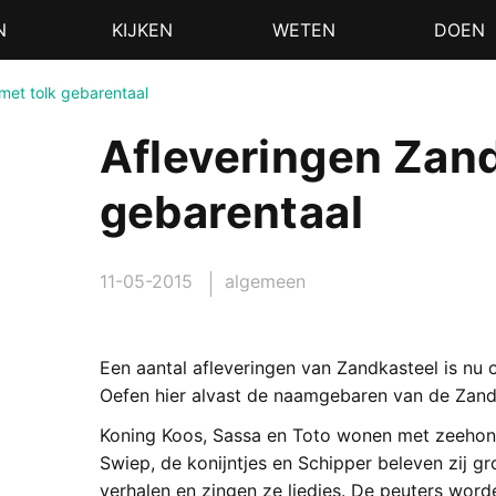
N
KIJKEN
WETEN
DOEN
met tolk gebarentaal
Afleveringen Zand
gebarentaal
11-05-2015
algemeen
Een aantal afleveringen van Zandkasteel is nu o
Oefen hier alvast de naamgebaren van de Zan
Koning Koos, Sassa en Toto wonen met zeehond
Swiep, de konijntjes en Schipper beleven zij gro
verhalen en zingen ze liedjes. De peuters wor