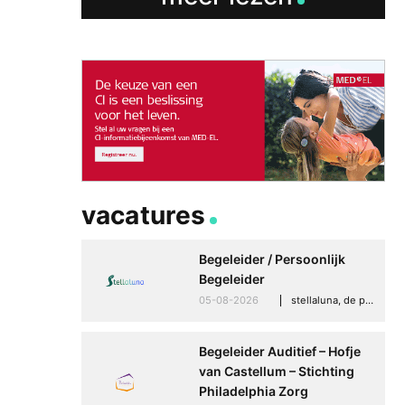
Betere communicati
meer zelfvertrouwen
Speaksee Imelda hel
groeien in haar werk
30-06-2026
advertoria
vacatures
Begeleider / Persoonlijk
Begeleider
05-08-2026
stellaluna, de punt (drenthe)
Begeleider Auditief – Hofje
van Castellum – Stichting
Philadelphia Zorg