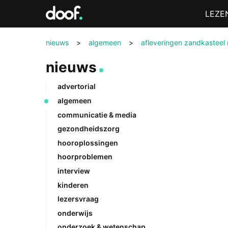
in
Menu
LEZE
Doof.nl
nieuws
>
algemeen
>
afleveringen zandkasteel 
nieuws
advertorial
algemeen
communicatie & media
gezondheidszorg
hooroplossingen
hoorproblemen
interview
kinderen
lezersvraag
onderwijs
onderzoek & wetenschap