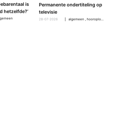
‘Gebarentaal is
Dove tol
Permanente ondertiteling op
d hetzelfde?’
gebarent
televisie
verschil
lgemeen
28-07-2026
algemeen
,
hooroplossingen
,
hoorpro
21-07-2026