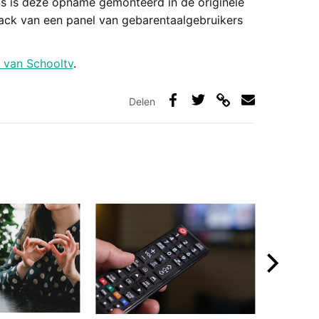
ns is deze opname gemonteerd in de originele
ack van een panel van gebarentaalgebruikers
 van Schooltv
.
Delen
Deel
Deel
Deel
Deel
via
op
op
via
link
Facebook
Twitter
e-
mail