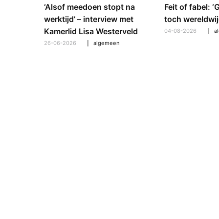
e en
‘Alsof meedoen stopt na
Feit of fabel: 
: hoe
werktijd’ – interview met
toch wereldwij
pt om te
Kamerlid Lisa Westerveld
04-08-2026
a
26-06-2026
algemeen
l
,
algemeen
,
hooroplossingen
,
interview