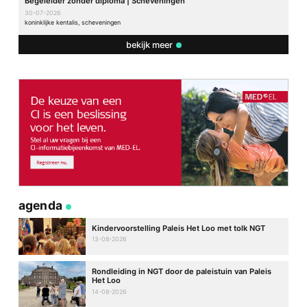
Begeleider zonder diploma | Scheveningen
30-07-2026
koninklijke kentalis, scheveningen
bekijk meer
agenda
Kindervoorstelling Paleis Het Loo met tolk NGT
13-08-2026
Rondleiding in NGT door de paleistuin van Paleis
Het Loo
14-08-2026