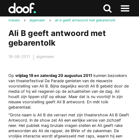
in
Doof.nl
Zoeken
Terug
Zoeken
Naar
naar
nieuws
>
algemeen
>
ali b geeft antwoord met gebarentolk
menu
boven
Ali B geeft antwoord met
gebarentolk
18-08-2011
algemeen
Op
vrijdag 19 en zaterdag 20 augustus 2011
kunnen bezoekers
van theaterfestival De Parade genieten van de nieuwste
voorstelling van Ali B. Bijna dagelijks wordt Ali B gebeld door de
media of hij wil reageren op de actualiteiten van de dag. Ali
houdt zijn lippen stijf op elkaar. Maar dat is nu voorbij! In zijn
nieuwe voorstelling geeft Ali B antwoord. En mét tolk
gebarentaal.
"Grote naam is Ali B die verrast met zijn theatershow Ali B Geeft
Antwoord. In de show zet Ali een eerlijke versie van zichzelf
neer. Het publiek mag brutale vragen stellen en Ali geeft rake
antwoorden als Ali de rapper, de BN’er of de zakenman. De
vrolijke interactie wordt afgewisseld met raps, waarin hij een