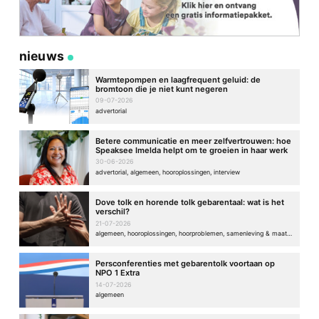
nieuws
Warmtepompen en laagfrequent geluid: de
bromtoon die je niet kunt negeren
09-07-2026
advertorial
Betere communicatie en meer zelfvertrouwen: hoe
Speaksee Imelda helpt om te groeien in haar werk
30-06-2026
advertorial, algemeen, hooroplossingen, interview
Dove tolk en horende tolk gebarentaal: wat is het
verschil?
21-07-2026
algemeen, hooroplossingen, hoorproblemen, samenleving & maatschappij
Persconferenties met gebarentolk voortaan op
NPO 1 Extra
14-07-2026
algemeen