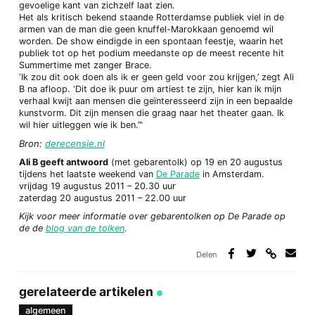
gevoelige kant van zichzelf laat zien.
Het als kritisch bekend staande Rotterdamse publiek viel in de
armen van de man die geen knuffel-Marokkaan genoemd wil
worden. De show eindigde in een spontaan feestje, waarin het
publiek tot op het podium meedanste op de meest recente hit
Summertime met zanger Brace.
‘Ik zou dit ook doen als ik er geen geld voor zou krijgen,’ zegt Ali
B na afloop. ‘Dit doe ik puur om artiest te zijn, hier kan ik mijn
verhaal kwijt aan mensen die geïnteresseerd zijn in een bepaalde
kunstvorm. Dit zijn mensen die graag naar het theater gaan. Ik
wil hier uitleggen wie ik ben.’"
Bron:
derecensie.nl
Ali B geeft antwoord
(met gebarentolk) op 19 en 20 augustus
tijdens het laatste weekend van
De Parade
in Amsterdam.
vrijdag 19 augustus 2011 – 20.30 uur
zaterdag 20 augustus 2011 – 22.00 uur
Kijk voor meer informatie over gebarentolken op De Parade op
de de
blog van de tolken
.
Delen
Deel
Deel
Deel
Deel
via
op
op
via
link
Facebook
Twitter
e-
gerelateerde artikelen
mail
algemeen