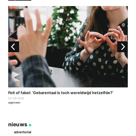
a
Feit of fabel: ‘Gebarentaal is toch wereldwijd hetzelfde?’
P
04-08-2026
2
algemeen
a
nieuws
advertorial